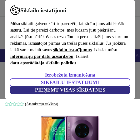
Lejupielādēt lietotni
Lejupielādēt
Sīkfailu iestatījumi
Izmantojiet refurbed ātri un viegli
Mūsu sīkfaili galvenokārt ir paredzēti, lai rādītu jums atbilstošāku
saturu. Lai tie pareizi darbotos, mēs lūdzam jūsu piekrišanu
analizēt jūsu pārlūkošanas uzvedību un personalizēt jums saturu un
reklāmas, izmantojot pirmās un trešās puses sīkfailus. Jūs jebkurā
laikā varat mainīt savus
sīkfailu iestatījumus
. Izlasiet mūsu
Viedtālruņi
Portatīvie datori
Planšetes
Viedpulksteņi
Aksesuāri
Au
informāciju par datu aizsardzību
. Izlasiet
datu apstrādātāja sīkfailu politiku
Sākums
Produkti
Mobilie tālruņi un viedtālruņi
Huawei mobilie tālruņi
Ierobežota izmantošana
SĪKFAILU IESTATĪJUMI
Huawei Mate 30 Pro
PIEŅEMT VISAS SĪKDATNES
256 GB | Dual-SIM | Cosmic Purple
(Atsauksmju vākšana)