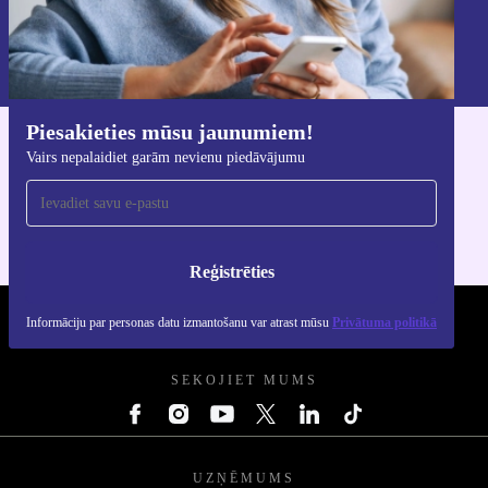
Reģistrēties
Informāciju par personas datu izmantošanu varat atrast mūsu
Privātuma politikā
.
Piesakieties mūsu jaunumiem!
Lejupielādējiet refurbed lietotni
Vairs nepalaidiet garām nevienu piedāvājumu
iOS un Android ierīcēm
Reģistrēties
Informāciju par personas datu izmantošanu var atrast mūsu
Privātuma politikā
REFURBED - RETHINK NEW.
SEKOJIET MUMS
UZŅĒMUMS