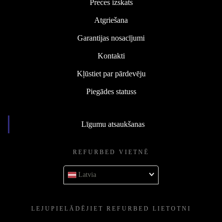
Preces izskats
Atgriešana
Garantijas nosacījumi
Kontakti
Kļūstiet par pārdevēju
Piegādes statuss
Līgumu atsaukšanas
REFURBED VIETNĒ
Latvia
LEJUPIELĀDĒJIET REFURBED LIETOTNI