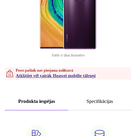
Attēls ir tikai ilustratīvs
Prece pašlaik nav pieejama noliktavā
Atklājiet vēl vairāk Huawei mobilie tālruņi
Produkta iespējas
Specifikācijas