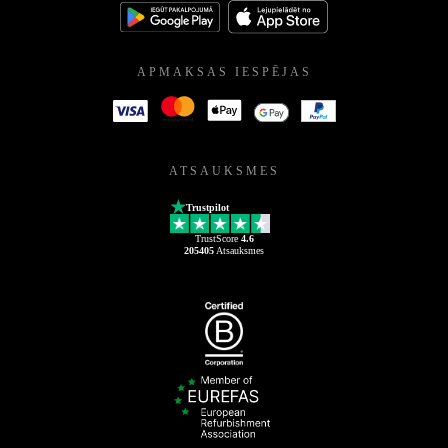
APMAKSAS IESPĒJAS
ATSAUKSMES
Trustpilot
TrustScore
4.6
205405
Atsauksmes