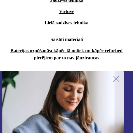
Sadzīves tehnika
Virtuve
Lielā sadzīves tehnika
Saistīti materiāli
Baterijas uzpūšanās: kāpēc tā notiek un kāpēc refurbed
pircējiem par to nav jāuztraucas
Piesakieties mūsu jaunumu
saņemšanai!
Nekad vairs nepalaidiet garām nevienu
piedāvājumu.