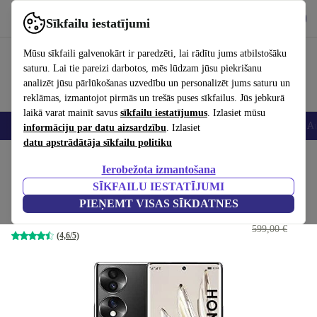
Lejupielādēt lietotni
Lejupielādēt
Sīkfailu iestatījumi
Izmantojiet refurbed ātri un viegli
Mūsu sīkfaili galvenokārt ir paredzēti, lai rādītu jums atbilstošāku
saturu. Lai tie pareizi darbotos, mēs lūdzam jūsu piekrišanu
analizēt jūsu pārlūkošanas uzvedību un personalizēt jums saturu un
reklāmas, izmantojot pirmās un trešās puses sīkfailus. Jūs jebkurā
laikā varat mainīt savus
sīkfailu iestatījumus
. Izlasiet mūsu
Viedtālruņi
Portatīvie datori
Planšetes
Viedpulksteņi
Aksesuāri
Au
informāciju par datu aizsardzību
. Izlasiet
datu apstrādātāja sīkfailu politiku
Sākums
Produkti
Mobilie tālruņi un viedtālruņi
Honor mobilie tālruņi
Ierobežota izmantošana
SĪKFAILU IESTATĪJUMI
Honor 70
PIEŅEMT VISAS SĪKDATNES
207
,58 €
8 GB | 128 GB | Dual-SIM | Midnight Black
599,00 €
(4,6/5)