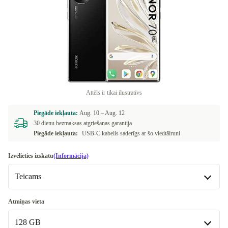
Attēls ir tikai ilustratīvs
Piegāde iekļauta:
Aug. 10 –
Aug. 12
30 dienu bezmaksas atgriešanas garantija
Piegāde iekļauta:
USB-C kabelis saderīgs ar šo viedtālruni
Izvēlieties izskatu
(Informācija)
Teicams
Teicams
Atmiņas vieta
128 GB
Premium
+9,18 €