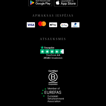
APMAKSAS IESPĒJAS
ATSAUKSMES
Trustpilot
TrustScore
4.6
205461
Atsauksmes