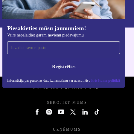
Reģistrēties
Informāciju par personas datu izmantošanu varat atrast mūsu
Privātuma politikā
.
Piesakieties mūsu jaunumiem!
Vairs nepalaidiet garām nevienu piedāvājumu
Lejupielādējiet refurbed lietotni
iOS un Android ierīcēm
Reģistrēties
Informāciju par personas datu izmantošanu var atrast mūsu
Privātuma politikā
REFURBED - RETHINK NEW.
SEKOJIET MUMS
UZŅĒMUMS