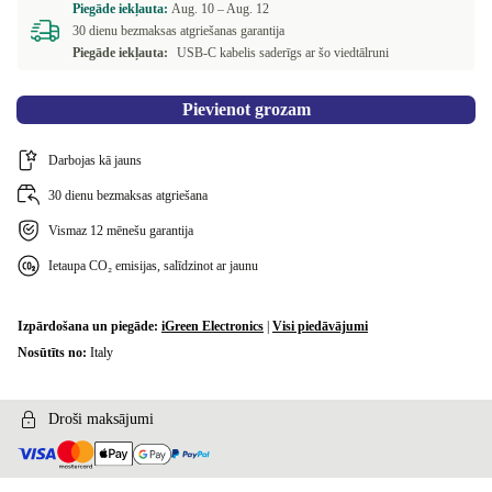
Piegāde iekļauta:
Aug. 10 –
Aug. 12
30 dienu bezmaksas atgriešanas garantija
Piegāde iekļauta:
USB-C kabelis saderīgs ar šo viedtālruni
Pievienot grozam
Darbojas kā jauns
30 dienu bezmaksas atgriešana
Vismaz 12 mēnešu garantija
Ietaupa CO₂ emisijas, salīdzinot ar jaunu
Izpārdošana un piegāde:
iGreen Electronics
|
Visi piedāvājumi
Nosūtīts no:
Italy
Droši maksājumi