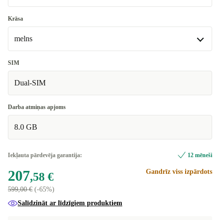
128 GB
Krāsa
melns
256 GB
+10,80 €
melns
SIM
Pieejams citās konfigurācijās
Dual-SIM
sudrabs
+10,80 €
Darba atmiņas apjoms
zaļš
+10,80 €
8.0 GB
Iekļauta pārdevēja garantija:
12 mēneši
207
Gandrīz viss izpārdots
,58 €
599,00 €
(-65%)
Salīdzināt ar līdzīgiem produktiem