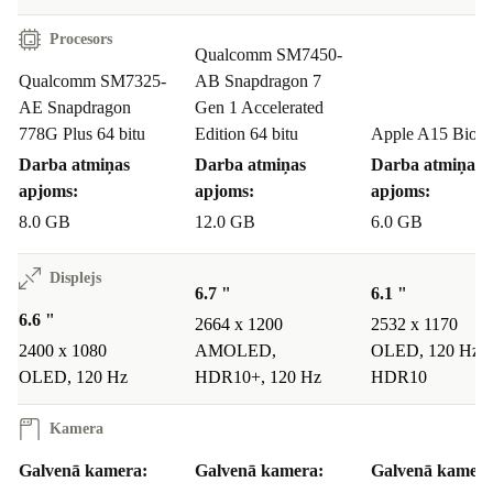
Procesors
Qualcomm SM7450-
Qualcomm SM7325-
AB Snapdragon 7
AE Snapdragon
Gen 1 Accelerated
778G Plus 64 bitu
Edition 64 bitu
Apple A15 Bioni
Darba atmiņas
Darba atmiņas
Darba atmiņas
apjoms:
apjoms:
apjoms:
8.0 GB
12.0 GB
6.0 GB
Displejs
6.7 "
6.1 "
6.6 "
2664 x 1200
2532 x 1170
2400 x 1080
AMOLED,
OLED, 120 Hz,
OLED, 120 Hz
HDR10+, 120 Hz
HDR10
Kamera
Galvenā kamera:
Galvenā kamera:
Galvenā kamera