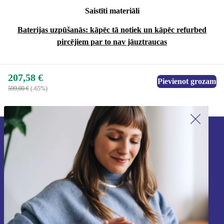
Saistīti materiāli
Baterijas uzpūšanās: kāpēc tā notiek un kāpēc refurbed
pircējiem par to nav jāuztraucas
207,58 €
Pievienot grozam
599,00 €
(-65%)
Piesakieties mūsu jaunumu
saņemšanai!
Nekad vairs nepalaidiet garām nevienu
piedāvājumu.