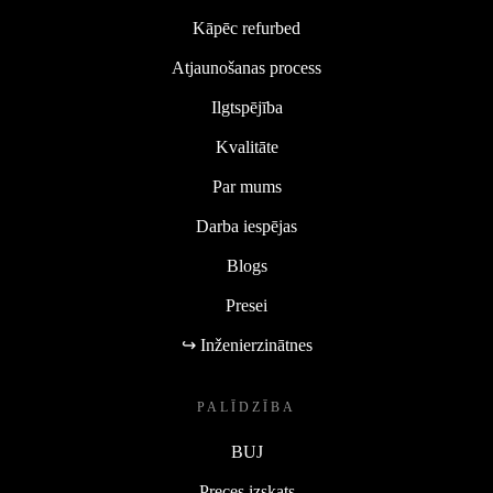
Kāpēc refurbed
Atjaunošanas process
Ilgtspējība
Kvalitāte
Par mums
Darba iespējas
Blogs
Presei
↪ Inženierzinātnes
PALĪDZĪBA
BUJ
Preces izskats