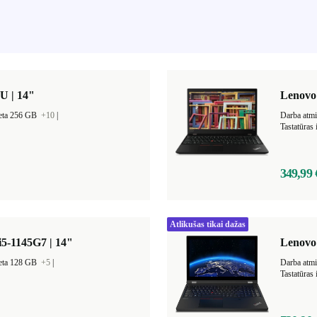
U | 14"
Lenovo 
ieta 256 GB
+10
|
Darba atm
Tastatūras
349,99 
Atlikušas tikai dažas
5-1145G7 | 14"
Lenovo 
ieta 128 GB
+5
|
Darba atm
Tastatūras