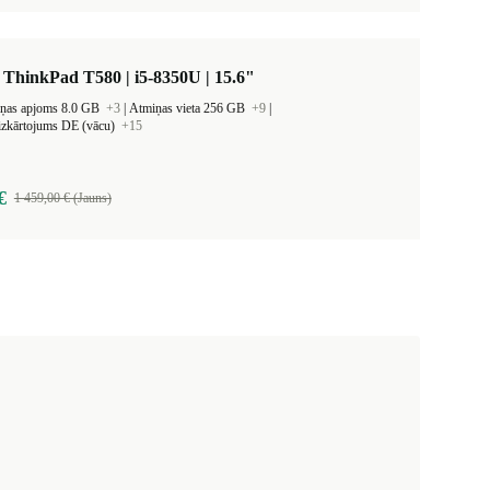
ThinkPad T580 | i5-8350U | 15.6"
iņas apjoms 8.0 GB
+3
|
Atmiņas vieta 256 GB
+9
|
 izkārtojums DE (vācu)
+15
€
1 459,00 € (Jauns)