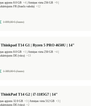
iņas apjoms 8.0 GB
+4
|
Atmiņas vieta 256 GB
+9
|
 izkārtojums FR (franču valoda)
+12
€
1 099,00 € (Jauns)
 Thinkpad T14 G1 | Ryzen 5 PRO 4650U | 14"
iņas apjoms 8.0 GB
+1
|
Atmiņas vieta 250 GB
+4
|
 izkārtojums DE (vācu)
+13
€
1 389,00 € (Jauns)
ThinkPad T14 G2 | i7-1185G7 | 14"
iņas apjoms 32.0 GB
+3
|
Atmiņas vieta 512 GB
+3
|
 izkārtojums DE (vācu)
+2