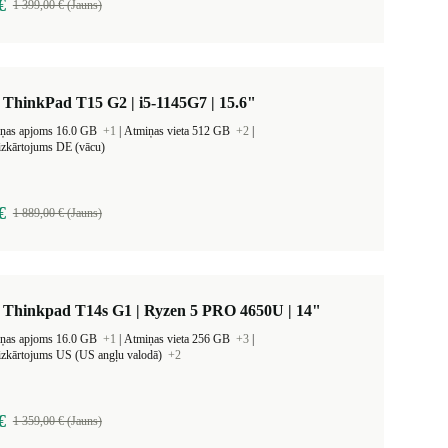
€
1 399,00 € (Jauns)
ThinkPad T15 G2 | i5-1145G7 | 15.6"
iņas apjoms 16.0 GB
+1
|
Atmiņas vieta 512 GB
+2
|
 izkārtojums DE (vācu)
€
1 889,00 € (Jauns)
 Thinkpad T14s G1 | Ryzen 5 PRO 4650U | 14"
iņas apjoms 16.0 GB
+1
|
Atmiņas vieta 256 GB
+3
|
 izkārtojums US (US angļu valodā)
+2
€
1 359,00 € (Jauns)