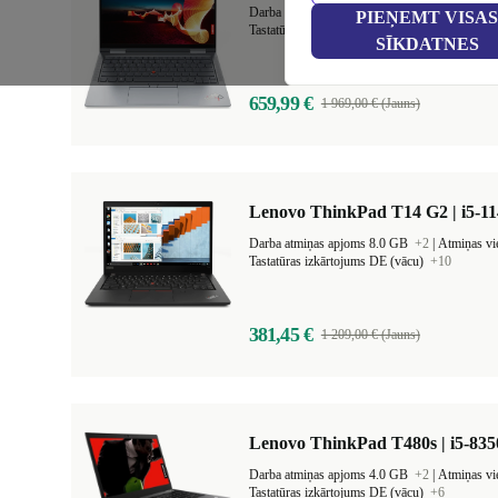
Darba atmiņas apjoms 16.0 GB
+1
|
Atmiņas 
PIEŅEMT VISAS
Tastatūras izkārtojums LV (latviešu)
+20
SĪKDATNES
659,99 €
1 969,00 € (Jauns)
Lenovo ThinkPad T14 G2 | i5-11
Darba atmiņas apjoms 8.0 GB
+2
|
Atmiņas v
Tastatūras izkārtojums DE (vācu)
+10
381,45 €
1 209,00 € (Jauns)
Lenovo ThinkPad T480s | i5-835
Darba atmiņas apjoms 4.0 GB
+2
|
Atmiņas v
Tastatūras izkārtojums DE (vācu)
+6