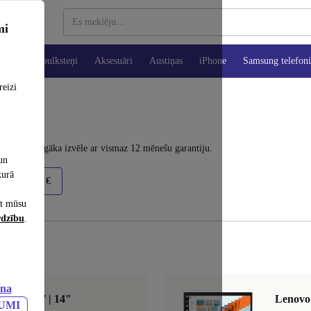
mi
es
Viedpulksteņi
Aksesuāri
Austiņas
iPhone
Samsung telefoni
reizi
nu. Ilgtspējīgāka izvēle ar vismaz 12 mēnešu garantiju.
un
kurā
900+ €
et mūsu
rdzību
.
ana
7-1185G7 | 14"
Lenovo 
JUMI