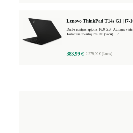
Lenovo ThinkPad T14s G1 | i7-1
Darba atmiņas apjoms 16.0 GB |
Atmiņas viet
Tastatūras izkārtojums DE (vācu)
+2
383,99 €
2 279,00 € (Jauns)