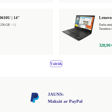
0610U | 14"
Lenovo 
a 256 GB
+3
|
Darba atm
Tastatūras
328,90 
Vairāk
JAUNS:
Maksāt ar PayPal