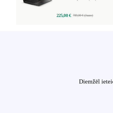
225,00 €
789,00 € (Jauns)
Diemžēl ietei