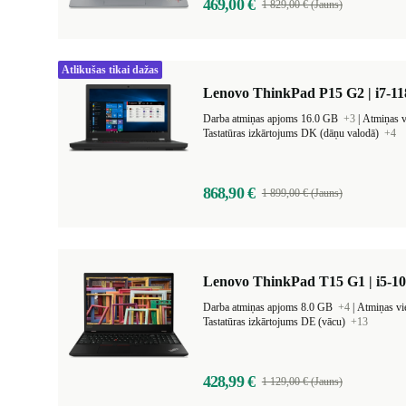
469,00 €
1 829,00 € (Jauns)
Atlikušas tikai dažas
Lenovo ThinkPad P15 G2 | i7-11
Darba atmiņas apjoms 16.0 GB
+3
|
Atmiņas 
Tastatūras izkārtojums DK (dāņu valodā)
+4
868,90 €
1 899,00 € (Jauns)
Lenovo ThinkPad T15 G1 | i5-10
Darba atmiņas apjoms 8.0 GB
+4
|
Atmiņas v
Tastatūras izkārtojums DE (vācu)
+13
428,99 €
1 129,00 € (Jauns)