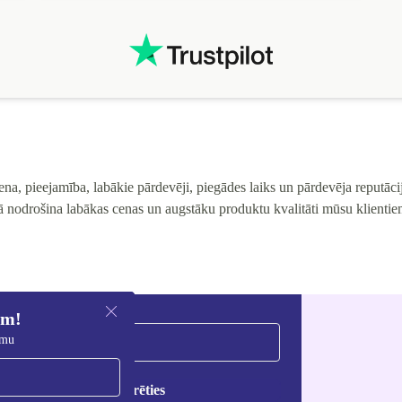
a, pieejamība, labākie pārdevēji, piegādes laiks un pārdevēja reputācija
ā nodrošina labākas cenas un augstāku produktu kvalitāti mūsu klientie
em!
umu
Reģistrēties