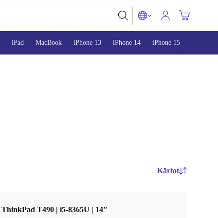
iPad
MacBook
iPhone 13
iPhone 14
iPhone 15
Kārtot
ThinkPad T490 | i5-8365U | 14"