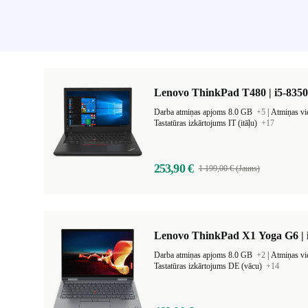
Lenovo ThinkPad T480 | i5-8350
Darba atmiņas apjoms 8.0 GB
+5
|
Atmiņas v
Tastatūras izkārtojums IT (itāļu)
+17
253,90 €
1 199,00 € (Jauns)
Lenovo ThinkPad X1 Yoga G6 | i
Darba atmiņas apjoms 8.0 GB
+2
|
Atmiņas v
Tastatūras izkārtojums DE (vācu)
+14