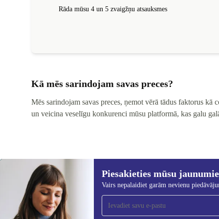
Rāda mūsu 4 un 5 zvaigžņu atsauksmes
Kā mēs sarindojam savas preces?
Mēs sarindojam savas preces, ņemot vērā tādus faktorus kā cen
un veicina veselīgu konkurenci mūsu platformā, kas galu gal
Piesakieties mūsu jaunumi
Piesakieties mūsu jaunumu
Vairs nepalaidiet garām nevienu piedāvāj
saņemšanai!
Nekad vairs nepalaidiet garām nevienu