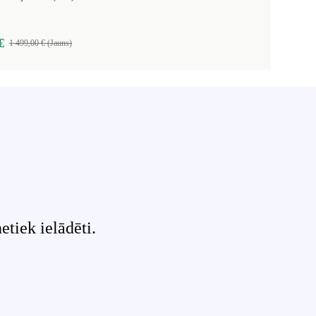
€
1 499,00 € (Jauns)
tiek ielādēti.