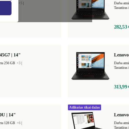
vieta 128 GB
+5
|
Darba atm
Tastatūras
282,53 
45G7 | 14"
Lenovo
ieta 256 GB
+3
|
Darba atm
Tastatūras
313,99 
Atlikušas tikai dažas
0U | 14"
Lenovo 
ieta 128 GB
+6
|
Darba atm
Tastatūras