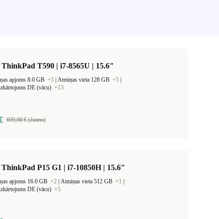
ThinkPad T590 | i7-8565U | 15.6"
iņas apjoms 8.0 GB
+5
|
Atmiņas vieta 128 GB
+5
|
 izkārtojums DE (vācu)
+13
€
699,00 € (Jauns)
ThinkPad P15 G1 | i7-10850H | 15.6"
iņas apjoms 16.0 GB
+2
|
Atmiņas vieta 512 GB
+1
|
 izkārtojums DE (vācu)
+5