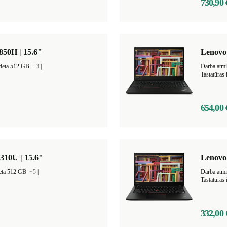
730,90 
850H | 15.6"
Lenovo 
vieta 512 GB
+3
|
Darba atm
Tastatūras
654,00 
310U | 15.6"
Lenovo
ieta 512 GB
+5
|
Darba atm
Tastatūras
332,00 