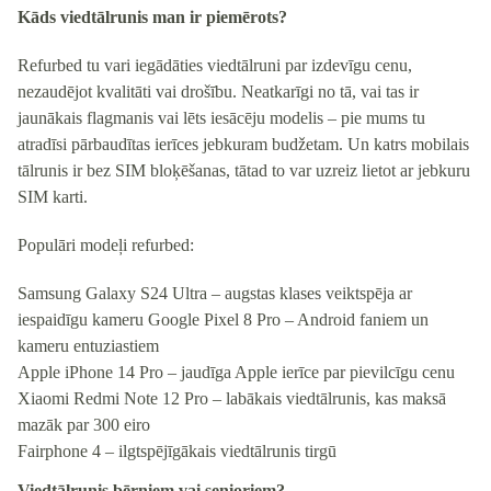
Kāds viedtālrunis man ir piemērots?
Refurbed tu vari iegādāties viedtālruni par izdevīgu cenu,
nezaudējot kvalitāti vai drošību. Neatkarīgi no tā, vai tas ir
jaunākais flagmanis vai lēts iesācēju modelis – pie mums tu
atradīsi pārbaudītas ierīces jebkuram budžetam. Un katrs mobilais
tālrunis ir bez SIM bloķēšanas, tātad to var uzreiz lietot ar jebkuru
SIM karti.
Populāri modeļi refurbed:
Samsung Galaxy S24 Ultra
– augstas klases veiktspēja ar
iespaidīgu kameru
Google Pixel 8 Pro
– Android faniem un
kameru entuziastiem
Apple iPhone 14 Pro
– jaudīga Apple ierīce par pievilcīgu cenu
Xiaomi Redmi Note 12 Pro
– labākais viedtālrunis, kas maksā
mazāk par 300 eiro
Fairphone 4
– ilgtspējīgākais viedtālrunis tirgū
Viedtālrunis bērniem vai senioriem?