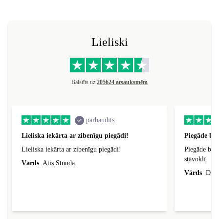
Lieliski
Balstīts uz
205624 atsauksmēm
pārbaudīts
Lieliska iekārta ar zibenīgu piegādi!
Piegāde bij
Lieliska iekārta ar zibenīgu piegādi!
Piegāde bija
stāvoklī.
Vārds
Atis Stunda
Vārds
Dina