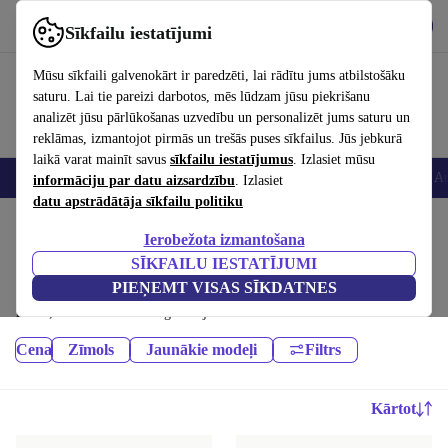
Lejupielādēt lietotni
Lejupielādēt
Sīkfailu iestatījumi
Izmantojiet refurbed ātri un viegli
Mūsu sīkfaili galvenokārt ir paredzēti, lai rādītu jums atbilstošāku
saturu. Lai tie pareizi darbotos, mēs lūdzam jūsu piekrišanu
analizēt jūsu pārlūkošanas uzvedību un personalizēt jums saturu un
reklāmas, izmantojot pirmās un trešās puses sīkfailus. Jūs jebkurā
laikā varat mainīt savus
sīkfailu iestatījumus
. Izlasiet mūsu
Viedtālruņi
Portatīvie datori
Planšetes
Viedpulksteņi
Aksesuāri
Au
informāciju par datu aizsardzību
. Izlasiet
datu apstrādātāja sīkfailu politiku
Sākums
Produkti
Ierobežota izmantošana
Mobilie tālruņi un viedtālruņi:
SĪKFAILU IESTATĪJUMI
PIEŅEMT VISAS SĪKDATNES
Atjaunoti mobilie tālruņi un viedtālruņi – lētāki nekā jauni, labāki nekā
lietoti, vismaz 12 mēnešu garantija
Cena
Zīmols
Jaunākie modeļi
Filtrs
Kārtot