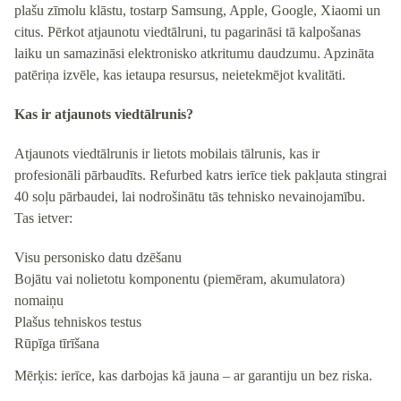
plašu zīmolu klāstu, tostarp Samsung, Apple, Google, Xiaomi un
citus. Pērkot atjaunotu viedtālruni, tu pagarināsi tā kalpošanas
laiku un samazināsi elektronisko atkritumu daudzumu. Apzināta
patēriņa izvēle, kas ietaupa resursus, neietekmējot kvalitāti.
Kas ir atjaunots viedtālrunis?
Atjaunots viedtālrunis ir lietots mobilais tālrunis, kas ir
profesionāli pārbaudīts. Refurbed katrs ierīce tiek pakļauta stingrai
40 soļu pārbaudei, lai nodrošinātu tās tehnisko nevainojamību.
Tas ietver:
Visu personisko datu dzēšanu
Bojātu vai nolietotu komponentu (piemēram, akumulatora)
nomaiņu
Plašus tehniskos testus
Rūpīga tīrīšana
Mērķis: ierīce, kas darbojas kā jauna – ar garantiju un bez riska.