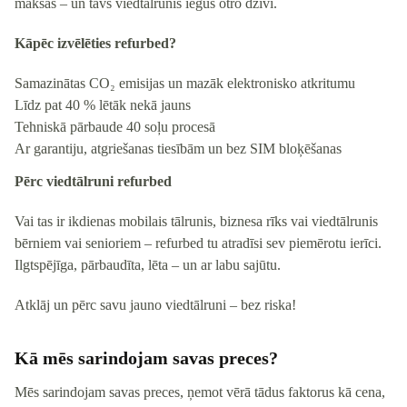
maksas – un tavs viedtālrunis iegūs otro dzīvi.
Kāpēc izvēlēties refurbed?
Samazinātas CO₂ emisijas un mazāk elektronisko atkritumu
Līdz pat 40 % lētāk nekā jauns
Tehniskā pārbaude 40 soļu procesā
Ar garantiju, atgriešanas tiesībām un bez SIM bloķēšanas
Pērc viedtālruni refurbed
Vai tas ir ikdienas mobilais tālrunis, biznesa rīks vai viedtālrunis
bērniem vai senioriem – refurbed tu atradīsi sev piemērotu ierīci.
Ilgtspējīga, pārbaudīta, lēta – un ar labu sajūtu.
Atklāj un pērc savu jauno viedtālruni – bez riska!
Kā mēs sarindojam savas preces?
Mēs sarindojam savas preces, ņemot vērā tādus faktorus kā cena,