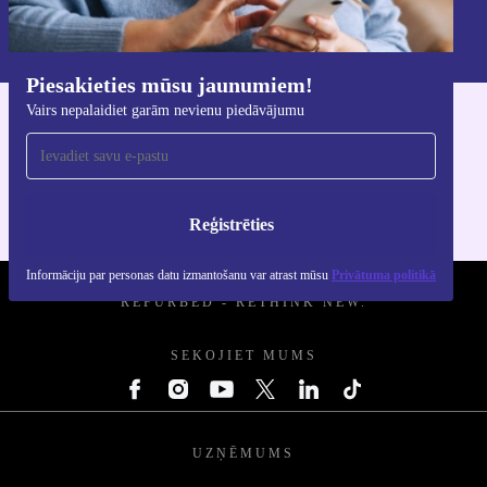
Informāciju par personas datu izmantošanu varat atrast mūsu
Privātuma politikā
.
Piesakieties mūsu jaunumiem!
Vairs nepalaidiet garām nevienu piedāvājumu
Lejupielādējiet refurbed lietotni
iOS un Android ierīcēm
Reģistrēties
Informāciju par personas datu izmantošanu var atrast mūsu
Privātuma politikā
REFURBED - RETHINK NEW.
SEKOJIET MUMS
UZŅĒMUMS