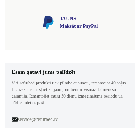
JAUNS:
Maksāt ar PayPal
Esam gatavi jums palīdzēt
Visi refurbed produkti tiek pilnībā atjaunoti, izmantojot 40 soļus.
Tie izskatās un šķiet kā jauni, un tiem ir vismaz 12 mēnešu
garantija. Izmantojiet mūsu 30 dienu izmēģinājuma periodu un
pārliecinieties paši.
service@refurbed.lv