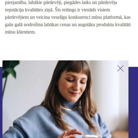
pieejamība, labākie pārdevēji, piegādes laiks un pārdevēja
reputācija kvalitātes ziņā. Šis reitings ir vienāds visiem
pārdevējiem un veicina veselīgu konkurenci mūsu platformā, kas
galu galā nodrošina labākas cenas un augstāku produktu kvalitāti
mūsu klientiem.
Piesakieties mūsu jaunumu
saņemšanai!
Nekad vairs nepalaidiet garām nevienu
piedāvājumu.
Reģistrēties