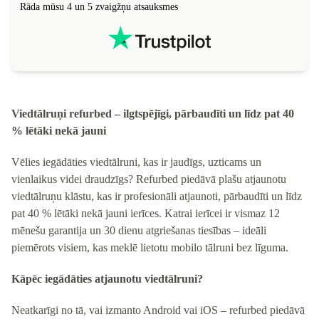
Rāda mūsu 4 un 5 zvaigžņu atsauksmes
Viedtālruņi refurbed – ilgtspējīgi, pārbaudīti un līdz pat 40
% lētāki nekā jauni
Vēlies iegādāties viedtālruni, kas ir jaudīgs, uzticams un
vienlaikus videi draudzīgs? Refurbed piedāvā plašu atjaunotu
viedtālruņu klāstu, kas ir profesionāli atjaunoti, pārbaudīti un līdz
pat 40 % lētāki nekā jauni ierīces. Katrai ierīcei ir vismaz 12
mēnešu garantija un 30 dienu atgriešanas tiesības – ideāli
piemērots visiem, kas meklē lietotu mobilo tālruni bez līguma.
Kāpēc iegādāties atjaunotu viedtālruni?
Neatkarīgi no tā, vai izmanto Android vai iOS – refurbed piedāvā