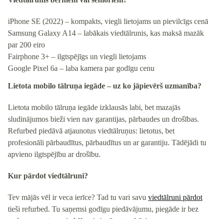
iPhone SE (2022)
– kompakts, viegli lietojams un pievilcīgs cenā
Samsung Galaxy A14
– labākais viedtālrunis, kas maksā mazāk
par 200 eiro
Fairphone 3+
– ilgtspējīgs un viegli lietojams
Google Pixel 6a
– laba kamera par godīgu cenu
Lietota mobilo tālruņa iegāde – uz ko jāpievērš uzmanība?
Lietota mobilo tālruņa iegāde izklausās labi, bet mazajās
sludinājumos bieži vien nav garantijas, pārbaudes un drošības.
Refurbed piedāvā atjaunotus viedtālruņus: lietotus, bet
profesionāli pārbaudītus, pārbaudītus un ar garantiju. Tādējādi tu
apvieno ilgtspējību ar drošību.
Kur pārdot viedtālruni?
Tev mājās vēl ir veca ierīce? Tad tu vari savu
viedtālruni pārdot
tieši refurbed. Tu saņemsi godīgu piedāvājumu, piegāde ir bez