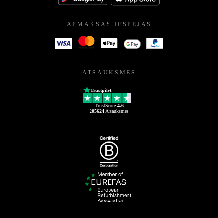
APMAKSAS IESPĒJAS
ATSAUKSMES
Trustpilot
TrustScore
4.6
205624
Atsauksmes