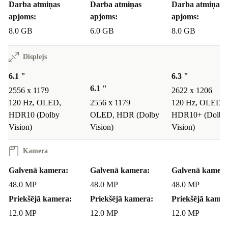
Secinājums
Darba atmiņas
Darba atmiņas
Darba atmiņas
apjoms:
apjoms:
apjoms:
iPhone 15 Pro ir viedtālrunis, kas apmierina visas
8.0 GB
6.0 GB
8.0 GB
vēlmes. Ar titāna korpusu, jaudīgo A17 Pro mikroshēmu
un iespaidīgo kameru tas nosaka jaunus standartus.
Displejs
Salīdzinot ar iPhone 15 un 15 Pro Max, tas piedāvā
6.1 "
6.3 "
līdzsvarotu kombināciju no premium funkcijām un
6.1 "
2556 x 1179
2622 x 1206
kompakta izmēra. Visiem, kas meklē jaudīgu un izturīgu
120 Hz, OLED,
2556 x 1179
120 Hz, OLED,
HDR10 (Dolby
OLED, HDR (Dolby
HDR10+ (Dolby
ierīci, iPhone 15 Pro ir nākotnes izvēle, kas apvieno
Vision)
Vision)
Vision)
augstākās klases tehnoloģijas un eleganci.
Kamera
Galvenā kamera:
Galvenā kamera:
Galvenā kamera
48.0 MP
48.0 MP
48.0 MP
Priekšējā kamera:
Priekšējā kamera:
Priekšējā kamer
12.0 MP
12.0 MP
12.0 MP