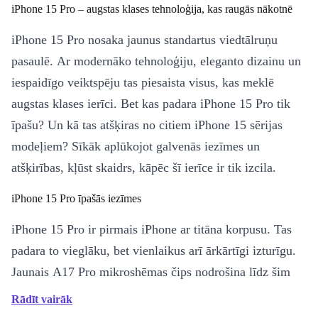
iPhone 15 Pro – augstas klases tehnoloģija, kas raugās nākotnē
iPhone 15 Pro nosaka jaunus standartus viedtālruņu
pasaulē. Ar modernāko tehnoloģiju, eleganto dizainu un
iespaidīgo veiktspēju tas piesaista visus, kas meklē
augstas klases ierīci. Bet kas padara iPhone 15 Pro tik
īpašu? Un kā tas atšķiras no citiem iPhone 15 sērijas
modeļiem? Sīkāk aplūkojot galvenās iezīmes un
atšķirības, kļūst skaidrs, kāpēc šī ierīce ir tik izcila.
iPhone 15 Pro īpašās iezīmes
iPhone 15 Pro ir pirmais iPhone ar titāna korpusu. Tas
padara to vieglāku, bet vienlaikus arī ārkārtīgi izturīgu.
Jaunais A17 Pro mikroshēmas čips nodrošina līdz šim
nesasniegtu ātrumu un energoefektivitāti, kas ir ideāli
Rādīt vairāk
piemērots sarežģītām uzdevumiem, piemēram, spēlēm