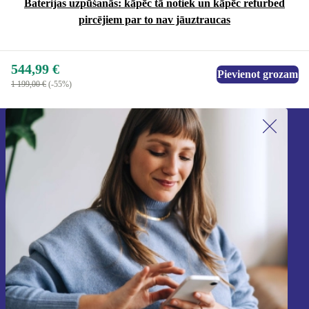
Baterijas uzpūšanās: kāpēc tā notiek un kāpēc refurbed
pircējiem par to nav jāuztraucas
544,99 €
Pievienot grozam
1 199,00 €
(-55%)
Piesakieties mūsu jaunumu
saņemšanai!
Nekad vairs nepalaidiet garām nevienu
piedāvājumu.
Reģistrēties
Informāciju par personas datu izmantošanu varat atrast mūsu
Privātuma politikā
.