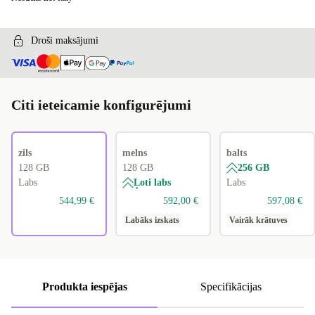
Droši maksājumi
Citi ieteicamie konfigurējumi
zils
melns
balts
128 GB
128 GB
256 GB
Labs
Ļoti labs
Labs
544,99 €
592,00 €
597,08 €
Labāks izskats
Vairāk krātuves
Produkta iespējas
Specifikācijas