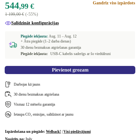
544
Gandrīz viss izpārdots
pelēks
Dual-SIM (physical SIM + eSIM)
+132,97 €
+15,01 €
,99 €
1 199,00 €
(-55%)
Pieejams citās konfigurācijās
Salīdzināt konfigurācijas
Dual-SIM (2 physical SIMs)
+154,01 €
Piegāde iekļauta:
Aug. 11 –
Aug. 12
+ Ātra piegāde (1–2 darba dienas)
30 dienu bezmaksas atgriešanas garantija
Piegāde iekļauta:
USB-C kabelis saderīgs ar šo viedtālruni
Pievienot grozam
Darbojas kā jauns
30 dienu bezmaksas atgriešana
Vismaz 12 mēnešu garantija
Ietaupa CO₂ emisijas, salīdzinot ar jaunu
Izpārdošana un piegāde:
Welback!
|
Visi piedāvājumi
Nosūtīts no:
Italy