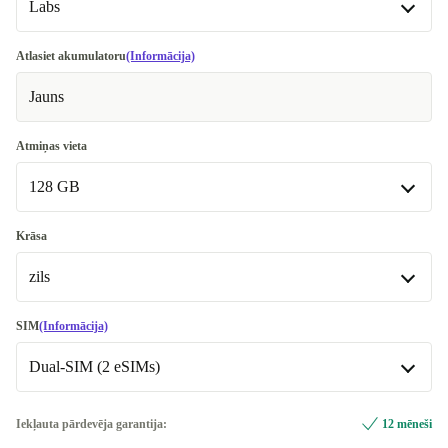
Labs
Labs
Atlasiet akumulatoru
(Informācija)
Jauns
Ļoti labs
+55,01 €
Teicams
+80,55 €
Atmiņas vieta
128 GB
Premium
+454,01 €
128 GB
Krāsa
zils
512 GB
+124,01 €
1000 GB
zils
+194,01 €
SIM
(Informācija)
Pieejams citās konfigurācijās
Dual-SIM (2 eSIMs)
balts
+15,01 €
256 GB
+133,78 €
melns
Dual-SIM (2 eSIMs)
+15,01 €
Iekļauta pārdevēja garantija:
12 mēneši