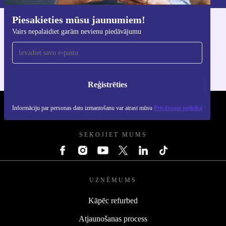
Piesakieties mūsu jaunumiem!
Lejupielādējiet refurbed lietotni
Vairs nepalaidiet garām nevienu piedāvājumu
iOS un Android ierīcēm
Reģistrēties
Informāciju par personas datu izmantošanu var atrast mūsu
Privātuma politikā
REFURBED - RETHINK NEW.
SEKOJIET MUMS
UZŅĒMUMS
Kāpēc refurbed
Atjaunošanas process