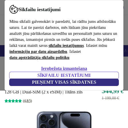
Lejupielādēt lietotni
Lejupielādēt
Sīkfailu iestatījumi
Izmantojiet refurbed ātri un viegli
Mūsu sīkfaili galvenokārt ir paredzēti, lai rādītu jums atbilstošāku
saturu. Lai tie pareizi darbotos, mēs lūdzam jūsu piekrišanu
analizēt jūsu pārlūkošanas uzvedību un personalizēt jums saturu un
reklāmas, izmantojot pirmās un trešās puses sīkfailus. Jūs jebkurā
laikā varat mainīt savus
sīkfailu iestatījumus
. Izlasiet mūsu
Viedtālruņi
Portatīvie datori
Planšetes
Viedpulksteņi
Aksesuāri
Au
informāciju par datu aizsardzību
. Izlasiet
datu apstrādātāja sīkfailu politiku
Sākums
Produkti
Mobilie tālruņi un viedtālruņi
iPhone
Ierobežota izmantošana
Labākais piedāvājums
SĪKFAILU IESTATĪJUMI
iPhone 15 Pro
PIEŅEMT VISAS SĪKDATNES
544
,99 €
128 GB | Dual-SIM (2 x eSIM) | Titāns zils
1 199,00 €
(4,8/5)