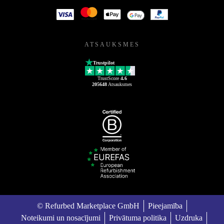
ATSAUKSMES
Trustpilot
TrustScore
4.6
205648
Atsauksmes
© Refurbed Marketplace GmbH
Pieejamība
Noteikumi un nosacījumi
Privātuma politika
Uzdruka