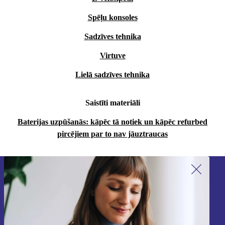
Spēļu konsoles
Sadzīves tehnika
Virtuve
Lielā sadzīves tehnika
Saistīti materiāli
Baterijas uzpūšanās: kāpēc tā notiek un kāpēc refurbed
pircējiem par to nav jāuztraucas
Piesakieties mūsu jaunumu
saņemšanai!
Nekad vairs nepalaidiet garām nevienu
piedāvājumu.