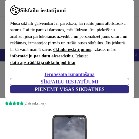
Lejupielādēt lietotni
Lejupielādēt
Sīkfailu iestatījumi
Izmantojiet refurbed ātri un viegli
Mūsu sīkfaili galvenokārt ir paredzēti, lai rādītu jums atbilstošāku
saturu. Lai tie pareizi darbotos, mēs lūdzam jūsu piekrišanu
analizēt jūsu pārlūkošanas uzvedību un personalizēt jums saturu un
reklāmas, izmantojot pirmās un trešās puses sīkfailus. Jūs jebkurā
laikā varat mainīt savus
sīkfailu iestatījumus
. Izlasiet mūsu
Viedtālruņi
Portatīvie datori
Planšetes
Viedpulksteņi
Aksesuāri
Au
informāciju par datu aizsardzību
. Izlasiet
datu apstrādātāja sīkfailu politiku
Sākums
Produkti
Mobilie tālruņi un viedtālruņi
Nokia mobilie tālruņi
Ierobežota izmantošana
SĪKFAILU IESTATĪJUMI
Nokia G11
PIEŅEMT VISAS SĪKDATNES
3 GB | 32 GB | Charcoal
(2 atsauksmes)