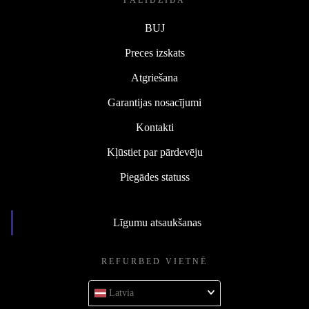
PALĪDZĪBA
BUJ
Preces izskats
Atgriešana
Garantijas nosacījumi
Kontakti
Kļūstiet par pārdevēju
Piegādes statuss
Līgumu atsaukšanas
REFURBED VIETNĒ
Latvia