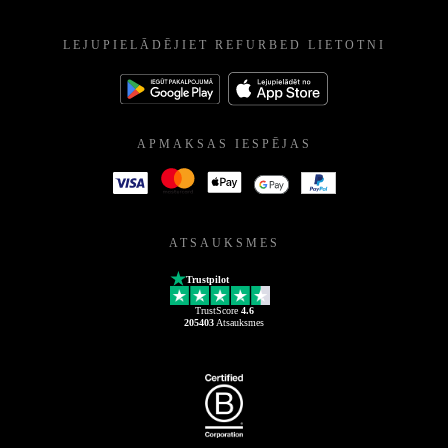
LEJUPIELĀDĒJIET REFURBED LIETOTNI
APMAKSAS IESPĒJAS
ATSAUKSMES
Trustpilot
TrustScore
4.6
205403
Atsauksmes