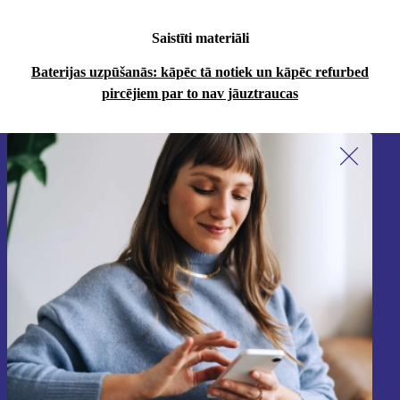
Saistīti materiāli
Baterijas uzpūšanās: kāpēc tā notiek un kāpēc refurbed
pircējiem par to nav jāuztraucas
Piesakieties mūsu jaunumu
saņemšanai!
Nekad vairs nepalaidiet garām nevienu
piedāvājumu.
Reģistrēties
Informāciju par personas datu izmantošanu varat atrast mūsu
Privātuma politikā
.