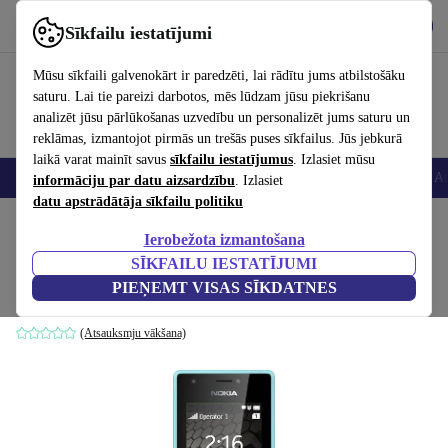
Lejupielādēt lietotni
Lejupielādēt
Sīkfailu iestatījumi
Izmantojiet refurbed ātri un viegli
Mūsu sīkfaili galvenokārt ir paredzēti, lai rādītu jums atbilstošāku
saturu. Lai tie pareizi darbotos, mēs lūdzam jūsu piekrišanu
analizēt jūsu pārlūkošanas uzvedību un personalizēt jums saturu un
reklāmas, izmantojot pirmās un trešās puses sīkfailus. Jūs jebkurā
laikā varat mainīt savus
sīkfailu iestatījumus
. Izlasiet mūsu
Viedtālruņi
Portatīvie datori
Planšetes
Viedpulksteņi
Aksesuāri
Au
informāciju par datu aizsardzību
. Izlasiet
datu apstrādātāja sīkfailu politiku
Sākums
Produkti
Mobilie tālruņi un viedtālruņi
Nokia mobilie tālruņi
Ierobežota izmantošana
SĪKFAILU IESTATĪJUMI
Nokia 216
PIEŅEMT VISAS SĪKDATNES
Dual-SIM | zils
(Atsauksmju vākšana)