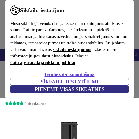
Lejupielādēt lietotni
Lejupielādēt
Sīkfailu iestatījumi
Izmantojiet refurbed ātri un viegli
Mūsu sīkfaili galvenokārt ir paredzēti, lai rādītu jums atbilstošāku
saturu. Lai tie pareizi darbotos, mēs lūdzam jūsu piekrišanu
analizēt jūsu pārlūkošanas uzvedību un personalizēt jums saturu un
reklāmas, izmantojot pirmās un trešās puses sīkfailus. Jūs jebkurā
laikā varat mainīt savus
sīkfailu iestatījumus
. Izlasiet mūsu
Viedtālruņi
Portatīvie datori
Planšetes
Viedpulksteņi
Aksesuāri
Au
informāciju par datu aizsardzību
. Izlasiet
datu apstrādātāja sīkfailu politiku
Sākums
Produkti
Galddatori
Lenovo galddatori
Ierobežota izmantošana
SĪKFAILU IESTATĪJUMI
Lenovo ThinkCentre M920 SFF
PIEŅEMT VISAS SĪKDATNES
i7-8700 | 16 GB | 256 GB SSD | 500 GB HDD | Win 11 Pro
(4 atsauksmes)