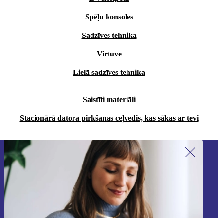
Spēļu konsoles
Sadzīves tehnika
Virtuve
Lielā sadzīves tehnika
Saistīti materiāli
Stacionārā datora pirkšanas ceļvedis, kas sākas ar tevi
Piesakieties mūsu jaunumu
saņemšanai!
Nekad vairs nepalaidiet garām nevienu
piedāvājumu.