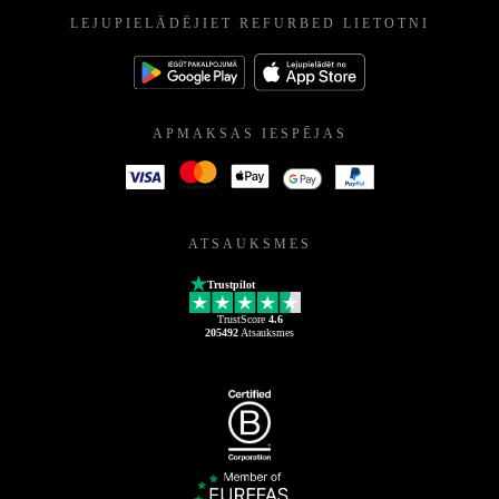
LEJUPIELĀDĒJIET REFURBED LIETOTNI
APMAKSAS IESPĒJAS
ATSAUKSMES
Trustpilot
TrustScore
4.6
205492
Atsauksmes