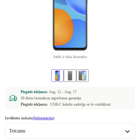
Attēls ir tikai ilustratīvs
Piegāde iekļauta:
Aug. 12 –
Aug. 17
30 dienu bezmaksas atgriešanas garantija
Piegāde iekļauta:
USB-C kabelis saderīgs ar šo viedtālruni
Izvēlieties izskatu
(Informācija)
Teicams