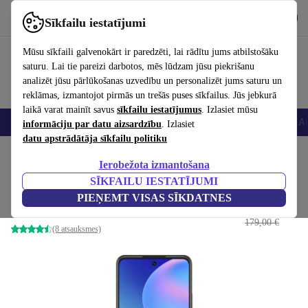
Lejupielādēt lietotni
Lejupielādēt
Sīkfailu iestatījumi
Izmantojiet refurbed ātri un viegli
Mūsu sīkfaili galvenokārt ir paredzēti, lai rādītu jums atbilstošāku
saturu. Lai tie pareizi darbotos, mēs lūdzam jūsu piekrišanu
analizēt jūsu pārlūkošanas uzvedību un personalizēt jums saturu un
reklāmas, izmantojot pirmās un trešās puses sīkfailus. Jūs jebkurā
laikā varat mainīt savus
sīkfailu iestatījumus
. Izlasiet mūsu
Viedtālruņi
Portatīvie datori
Planšetes
Viedpulksteņi
Aksesuāri
Au
informāciju par datu aizsardzību
. Izlasiet
datu apstrādātāja sīkfailu politiku
Sākums
Produkti
Mobilie tālruņi un viedtālruņi
Huawei mobilie tālruņi
Ierobežota izmantošana
SĪKFAILU IESTATĪJUMI
Huawei P Smart (2021)
PIEŅEMT VISAS SĪKDATNES
111
,12 €
Midnight Black
179,00 €
(8 atsauksmes)