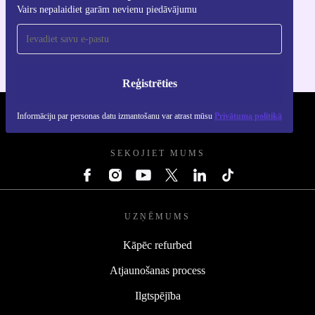
Lejupielādējiet refurbed lietotni
Vairs nepalaidiet garām nevienu piedāvājumu
iOS un Android ierīcēm
Reģistrēties
Informāciju par personas datu izmantošanu var atrast mūsu
Privātuma politikā
REFURBED - RETHINK NEW.
SEKOJIET MUMS
UZŅĒMUMS
Kāpēc refurbed
Atjaunošanas process
Ilgtspējība