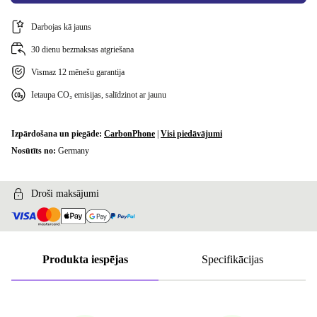
Darbojas kā jauns
30 dienu bezmaksas atgriešana
Vismaz 12 mēnešu garantija
Ietaupa CO₂ emisijas, salīdzinot ar jaunu
Izpārdošana un piegāde:
CarbonPhone
|
Visi piedāvājumi
Nosūtīts no:
Germany
Droši maksājumi
Produkta iespējas
Specifikācijas