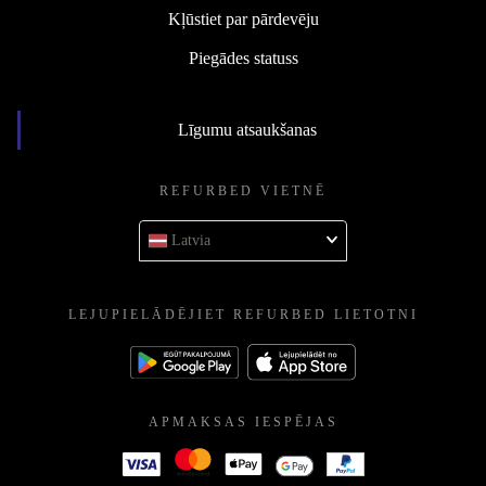
Kļūstiet par pārdevēju
Piegādes statuss
Līgumu atsaukšanas
REFURBED VIETNĒ
Latvia
LEJUPIELĀDĒJIET REFURBED LIETOTNI
APMAKSAS IESPĒJAS