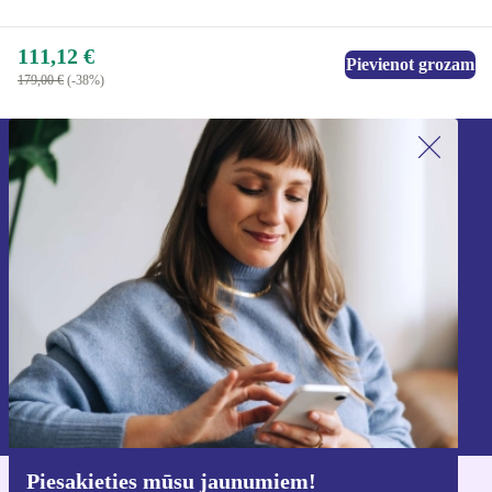
111,12 €
Pievienot grozam
179,00 €
(-38%)
Piesakieties mūsu jaunumu
saņemšanai!
Nekad vairs nepalaidiet garām nevienu
piedāvājumu.
Reģistrēties
Informāciju par personas datu izmantošanu varat atrast mūsu
Privātuma politikā
.
Piesakieties mūsu jaunumiem!