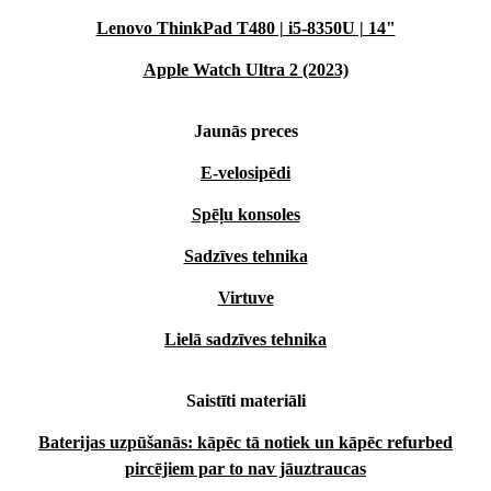
Lenovo ThinkPad T480 | i5-8350U | 14"
Apple Watch Ultra 2 (2023)
Jaunās preces
E-velosipēdi
Spēļu konsoles
Sadzīves tehnika
Virtuve
Lielā sadzīves tehnika
Saistīti materiāli
Baterijas uzpūšanās: kāpēc tā notiek un kāpēc refurbed
pircējiem par to nav jāuztraucas