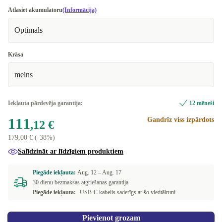
Teicams
Atlasiet akumulatoru
(Informācija)
Optimāls
Premium
+38,76 €
Krāsa
melns
Iekļauta pārdevēja garantija:
12 mēneši
111
Gandrīz viss izpārdots
,12 €
179,00 €
(-38%)
Salīdzināt ar līdzīgiem produktiem
Piegāde iekļauta:
Aug. 12 –
Aug. 17
30 dienu bezmaksas atgriešanas garantija
Piegāde iekļauta:
USB-C kabelis saderīgs ar šo viedtālruni
Pievienot grozam