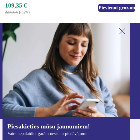
109,35 €
Pievienot grozam
229,00 €
(-52%)
Piesakieties mūsu jaunumu
saņemšanai!
Nekad vairs nepalaidiet garām nevienu
piedāvājumu.
Reģistrēties
Informāciju par personas datu izmantošanu varat atrast mūsu
Privātuma politikā
.
Piesakieties mūsu jaunumiem!
Lejupielādējiet refurbed lietotni
Vairs nepalaidiet garām nevienu piedāvājumu
iOS un Android ierīcēm