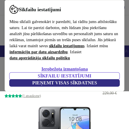
Lejupielādēt lietotni
Lejupielādēt
Sīkfailu iestatījumi
Izmantojiet refurbed ātri un viegli
Mūsu sīkfaili galvenokārt ir paredzēti, lai rādītu jums atbilstošāku
saturu. Lai tie pareizi darbotos, mēs lūdzam jūsu piekrišanu
analizēt jūsu pārlūkošanas uzvedību un personalizēt jums saturu un
reklāmas, izmantojot pirmās un trešās puses sīkfailus. Jūs jebkurā
laikā varat mainīt savus
sīkfailu iestatījumus
. Izlasiet mūsu
Viedtālruņi
Portatīvie datori
Planšetes
Viedpulksteņi
Aksesuāri
Au
informāciju par datu aizsardzību
. Izlasiet
datu apstrādātāja sīkfailu politiku
Sākums
Produkti
Mobilie tālruņi un viedtālruņi
Honor mobilie tālruņi
Ierobežota izmantošana
SĪKFAILU IESTATĪJUMI
Honor X7a
PIEŅEMT VISAS SĪKDATNES
109
,35 €
4 GB | 128 GB | Midnight Black
229,00 €
(1 atsauksme)