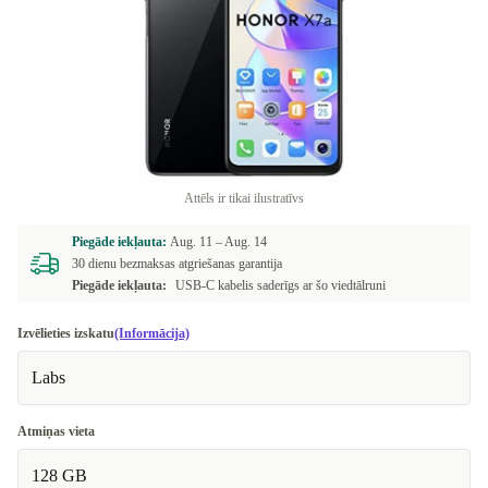
Attēls ir tikai ilustratīvs
Piegāde iekļauta:
Aug. 11 –
Aug. 14
30 dienu bezmaksas atgriešanas garantija
Piegāde iekļauta:
USB-C kabelis saderīgs ar šo viedtālruni
Izvēlieties izskatu
(Informācija)
Labs
Atmiņas vieta
128 GB