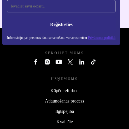
Reģistrēties
Informāciju par personas datu izmantošanu var atrast mūsu
Privātuma politikā
REFURBED - RETHINK NEW.
SEKOJIET MUMS
UZŅĒMUMS
Kāpēc refurbed
Atjaunošanas process
Ilgtspējība
Kvalitāte