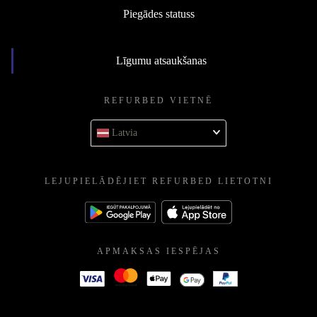
Piegādes statuss
Līgumu atsaukšanas
REFURBED VIETNĒ
Latvia
LEJUPIELĀDĒJIET REFURBED LIETOTNI
APMAKSAS IESPĒJAS