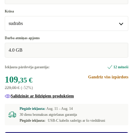
Krāsa
sudrabs
sudrabs
Darba atmiņas apjoms
Pieejams citās konfigurācijās
4.0 GB
zils
+20,00 €
Iekļauta pārdevēja garantija:
12 mēneši
109
Gandrīz viss izpārdots
,35 €
229,00 €
(-52%)
Salīdzināt ar līdzīgiem produktiem
Piegāde iekļauta:
Aug. 11 –
Aug. 14
30 dienu bezmaksas atgriešanas garantija
Piegāde iekļauta:
USB-C kabelis saderīgs ar šo viedtālruni