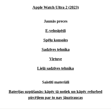
Apple Watch Ultra 2 (2023)
Jaunās preces
E-velosipēdi
Spēļu konsoles
Sadzīves tehnika
Virtuve
Lielā sadzīves tehnika
Saistīti materiāli
Baterijas uzpūšanās: kāpēc tā notiek un kāpēc refurbed
pircējiem par to nav jāuztraucas