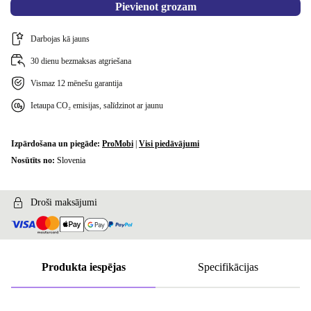
Pievienot grozam
Darbojas kā jauns
30 dienu bezmaksas atgriešana
Vismaz 12 mēnešu garantija
Ietaupa CO₂ emisijas, salīdzinot ar jaunu
Izpārdošana un piegāde:
ProMobi
|
Visi piedāvājumi
Nosūtīts no:
Slovenia
Droši maksājumi
Produkta iespējas
Specifikācijas