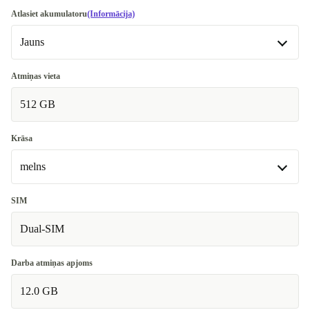
Atlasiet akumulatoru
(Informācija)
Jauns
Jauns
Atmiņas vieta
Pieejams citās konfigurācijās
512 GB
Optimāls
+270,26 €
Krāsa
melns
melns
SIM
Pieejams citās konfigurācijās
Dual-SIM
zils
+270,26 €
Darba atmiņas apjoms
12.0 GB