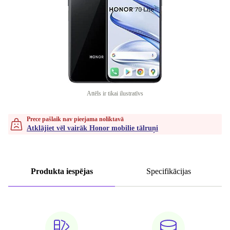
Attēls ir tikai ilustratīvs
Prece pašlaik nav pieejama noliktavā
Atklājiet vēl vairāk Honor mobilie tālruņi
Produkta iespējas
Specifikācijas