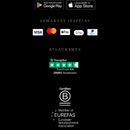
APMAKSAS IESPĒJAS
ATSAUKSMES
Trustpilot
TrustScore
4.6
206002
Atsauksmes