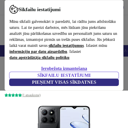
Lejupielādēt lietotni
Lejupielādēt
Sīkfailu iestatījumi
Izmantojiet refurbed ātri un viegli
Mūsu sīkfaili galvenokārt ir paredzēti, lai rādītu jums atbilstošāku
saturu. Lai tie pareizi darbotos, mēs lūdzam jūsu piekrišanu
analizēt jūsu pārlūkošanas uzvedību un personalizēt jums saturu un
reklāmas, izmantojot pirmās un trešās puses sīkfailus. Jūs jebkurā
laikā varat mainīt savus
sīkfailu iestatījumus
. Izlasiet mūsu
Viedtālruņi
Portatīvie datori
Planšetes
Viedpulksteņi
Aksesuāri
Au
informāciju par datu aizsardzību
. Izlasiet
datu apstrādātāja sīkfailu politiku
Sākums
Produkti
Mobilie tālruņi un viedtālruņi
Honor mobilie tālruņi
Ierobežota izmantošana
SĪKFAILU IESTATĪJUMI
Honor 70 Lite
PIEŅEMT VISAS SĪKDATNES
4 GB | 128 GB | Dual-SIM | Midnight Black
(1 atsauksme)