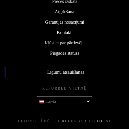
Preces izskats
Atgriešana
Garantijas nosacījumi
Kontakti
Kļūstiet par pārdevēju
Piegādes statuss
Līgumu atsaukšanas
REFURBED VIETNĒ
Latvia
LEJUPIELĀDĒJIET REFURBED LIETOTNI