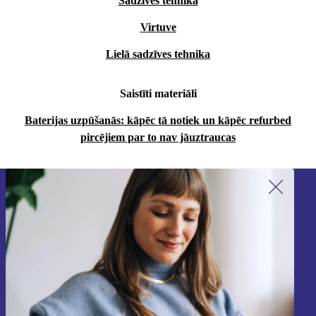
Sadzīves tehnika
Virtuve
Lielā sadzīves tehnika
Saistīti materiāli
Baterijas uzpūšanās: kāpēc tā notiek un kāpēc refurbed
pircējiem par to nav jāuztraucas
Piesakieties mūsu jaunumu
saņemšanai!
Nekad vairs nepalaidiet garām nevienu
piedāvājumu.