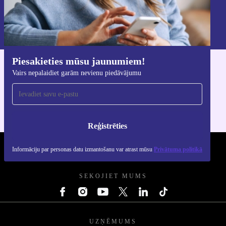
Reģistrēties
Informāciju par personas datu izmantošanu varat atrast mūsu
Privātuma politikā
.
Piesakieties mūsu jaunumiem!
Lejupielādējiet refurbed lietotni
Vairs nepalaidiet garām nevienu piedāvājumu
iOS un Android ierīcēm
Reģistrēties
Informāciju par personas datu izmantošanu var atrast mūsu
Privātuma politikā
REFURBED - RETHINK NEW.
SEKOJIET MUMS
UZŅĒMUMS