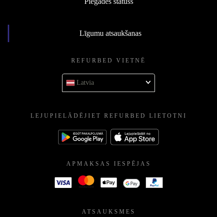
Piegādes statuss
Līgumu atsaukšanas
REFURBED VIETNĒ
Latvia
LEJUPIELĀDĒJIET REFURBED LIETOTNI
APMAKSAS IESPĒJAS
ATSAUKSMES