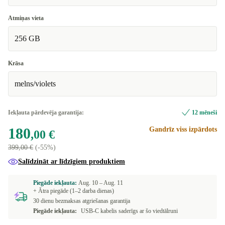
Atmiņas vieta
256 GB
Krāsa
melns/violets
Iekļauta pārdevēja garantija:
12 mēneši
180
Gandrīz viss izpārdots
,00 €
399,00 €
(-55%)
Salīdzināt ar līdzīgiem produktiem
Piegāde iekļauta:
Aug. 10 –
Aug. 11
+ Ātra piegāde (1–2 darba dienas)
30 dienu bezmaksas atgriešanas garantija
Piegāde iekļauta:
USB-C kabelis saderīgs ar šo viedtālruni