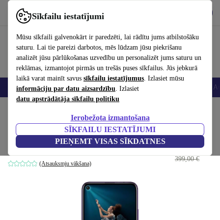
Lejupielādēt lietotni
Lejupielādēt
Sīkfailu iestatījumi
Izmantojiet refurbed ātri un viegli
Mūsu sīkfaili galvenokārt ir paredzēti, lai rādītu jums atbilstošāku
saturu. Lai tie pareizi darbotos, mēs lūdzam jūsu piekrišanu
analizēt jūsu pārlūkošanas uzvedību un personalizēt jums saturu un
reklāmas, izmantojot pirmās un trešās puses sīkfailus. Jūs jebkurā
laikā varat mainīt savus
sīkfailu iestatījumus
. Izlasiet mūsu
Viedtālruņi
Portatīvie datori
Planšetes
Viedpulksteņi
Aksesuāri
Au
informāciju par datu aizsardzību
. Izlasiet
datu apstrādātāja sīkfailu politiku
Sākums
Produkti
Mobilie tālruņi un viedtālruņi
Honor mobilie tālruņi
Ierobežota izmantošana
SĪKFAILU IESTATĪJUMI
Honor 20 Pro
PIEŅEMT VISAS SĪKDATNES
180
,00 €
256 GB | phantom black
399,00 €
(Atsauksmju vākšana)