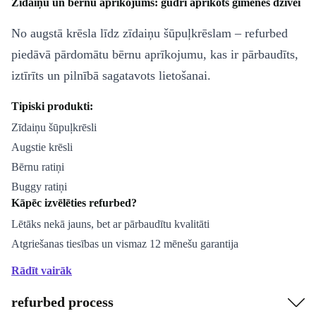
Zīdaiņu un bērnu aprīkojums: gudri aprīkots ģimenes dzīvei
No augstā krēsla līdz zīdaiņu šūpuļkrēslam – refurbed
piedāvā pārdomātu bērnu aprīkojumu, kas ir pārbaudīts,
iztīrīts un pilnībā sagatavots lietošanai.
Tipiski produkti:
Zīdaiņu šūpuļkrēsli
Augstie krēsli
Bērnu ratiņi
Buggy ratiņi
Kāpēc izvēlēties refurbed?
Lētāks nekā jauns, bet ar pārbaudītu kvalitāti
Atgriešanas tiesības un vismaz 12 mēnešu garantija
Ilgtspējīgāks lēmums, pateicoties atkārtotai izmantošanai
Rādīt vairāk
Neatkarīgi no tā, vai tas ir mājās vai ceļā – ar refurbed
refurbed process