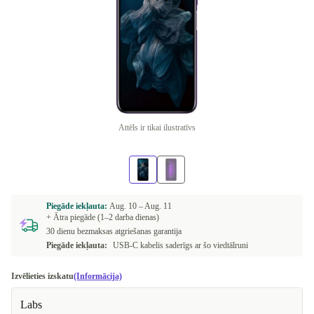
Attēls ir tikai ilustratīvs
Piegāde iekļauta:
Aug. 10 –
Aug. 11
+ Ātra piegāde (1–2 darba dienas)
30 dienu bezmaksas atgriešanas garantija
Piegāde iekļauta:
USB-C kabelis saderīgs ar šo viedtālruni
Izvēlieties izskatu
(Informācija)
Labs