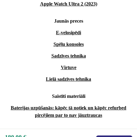
Apple Watch Ultra 2 (2023)
Jaunās preces
E-velosipēdi
Spēļu konsoles
Sadzīves tehnika
Virtuve
Lielā sadzīves tehnika
Saistīti materiāli
Baterijas uzpūšanās: kāpēc tā notiek un kāpēc refurbed
pircējiem par to nav jāuztraucas