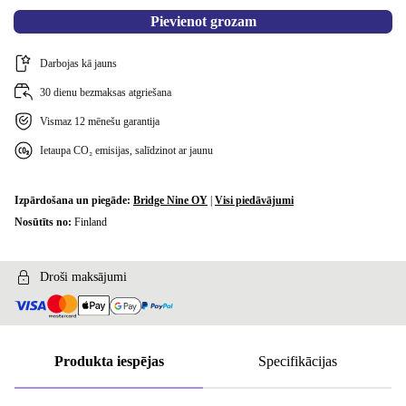
Pievienot grozam
Darbojas kā jauns
30 dienu bezmaksas atgriešana
Vismaz 12 mēnešu garantija
Ietaupa CO₂ emisijas, salīdzinot ar jaunu
Izpārdošana un piegāde:
Bridge Nine OY
|
Visi piedāvājumi
Nosūtīts no:
Finland
Droši maksājumi
Produkta iespējas
Specifikācijas