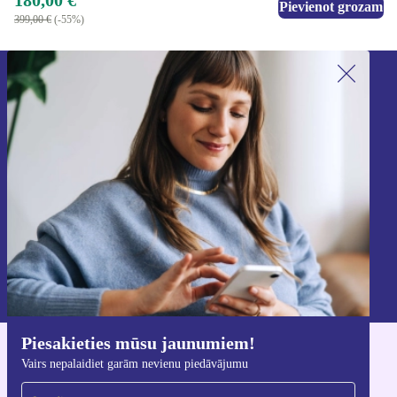
180,00 €
Pievienot grozam
399,00 €
(-55%)
Piesakieties mūsu jaunumu
saņemšanai!
Nekad vairs nepalaidiet garām nevienu
piedāvājumu.
Reģistrēties
Informāciju par personas datu izmantošanu varat atrast mūsu
Privātuma politikā
.
Piesakieties mūsu jaunumiem!
Lejupielādējiet refurbed lietotni
Vairs nepalaidiet garām nevienu piedāvājumu
iOS un Android ierīcēm