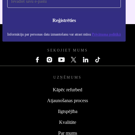
Reģistrēties
Informāciju par personas datu izmantošanu var atrast mūsu
Privātuma politikā
REFURBED - RETHINK NEW.
SEKOJIET MUMS
UZŅĒMUMS
Kāpēc refurbed
Atjaunošanas process
Ilgtspējība
Kvalitāte
Par mums