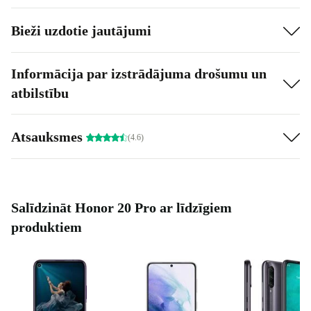
zīdaiņu un bērnu aprīkojumu tu būsi labi sagatavots.
Bieži uzdotie jautājumi
Informācija par izstrādājuma drošumu un
atbilstību
Atsauksmes
(4.6)
Salīdzināt Honor 20 Pro ar līdzīgiem
produktiem