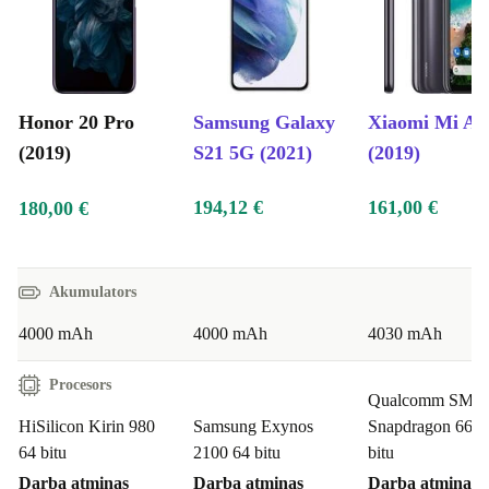
Honor 20 Pro
Samsung Galaxy
Xiaomi Mi A3
(2019)
S21 5G (2021)
(2019)
194,12 €
161,00 €
180,00 €
Akumulators
4000 mAh
4000 mAh
4030 mAh
Procesors
Qualcomm SM6
HiSilicon Kirin 980
Samsung Exynos
Snapdragon 665 
64 bitu
2100 64 bitu
bitu
Darba atmiņas
Darba atmiņas
Darba atmiņas