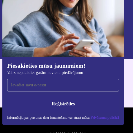
piedāvājumu.
Reģistrēties
Informāciju par personas datu izmantošanu varat atrast mūsu
Privātuma politikā
.
Piesakieties mūsu jaunumiem!
Lejupielādējiet refurbed lietotni
Vairs nepalaidiet garām nevienu piedāvājumu
iOS un Android ierīcēm
Reģistrēties
Informāciju par personas datu izmantošanu var atrast mūsu
Privātuma politikā
REFURBED - RETHINK NEW.