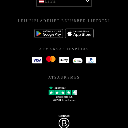
Latvia
LEJUPIELĀDĒJIET REFURBED LIETOTNI
APMAKSAS IESPĒJAS
ATSAUKSMES
Trustpilot
TrustScore
4.6
205911
Atsauksmes