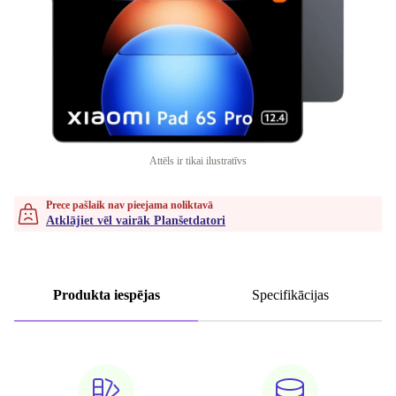
Attēls ir tikai ilustratīvs
Prece pašlaik nav pieejama noliktavā
Atklājiet vēl vairāk Planšetdatori
Produkta iespējas
Specifikācijas