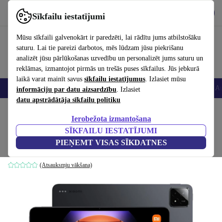
Lejupielādēt lietotni
Lejupielādēt
Sīkfailu iestatījumi
Izmantojiet refurbed ātri un viegli
Mūsu sīkfaili galvenokārt ir paredzēti, lai rādītu jums atbilstošāku
saturu. Lai tie pareizi darbotos, mēs lūdzam jūsu piekrišanu
analizēt jūsu pārlūkošanas uzvedību un personalizēt jums saturu un
reklāmas, izmantojot pirmās un trešās puses sīkfailus. Jūs jebkurā
laikā varat mainīt savus
sīkfailu iestatījumus
. Izlasiet mūsu
Viedtālruņi
Portatīvie datori
Planšetes
Viedpulksteņi
Aksesuāri
Au
informāciju par datu aizsardzību
. Izlasiet
datu apstrādātāja sīkfailu politiku
Sākums
Produkti
Planšetdatori
Ierobežota izmantošana
SĪKFAILU IESTATĪJUMI
Xiaomi Pad 6S Pro | 12.4collu
PIEŅEMT VISAS SĪKDATNES
12 GB | 512 GB | Graphite Grey
(Atsauksmju vākšana)