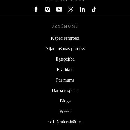
SEKOJIET MUMS
UZŅĒMUMS
Kāpēc refurbed
Atjaunošanas process
Ilgtspējība
Kvalitāte
Par mums
Darba iespējas
Blogs
Presei
↪ Inženierzinātnes