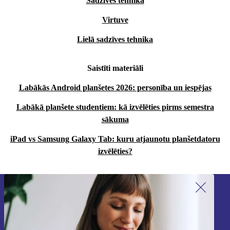
Sadzīves tehnika
Virtuve
Lielā sadzīves tehnika
Saistīti materiāli
Labākās Android planšetes 2026: personība un iespējas
Labākā planšete studentiem: kā izvēlēties pirms semestra
sākuma
iPad vs Samsung Galaxy Tab: kuru atjaunotu planšetdatoru
izvēlēties?
Piesakieties mūsu jaunumu
saņemšanai!
Nekad vairs nepalaidiet garām nevienu