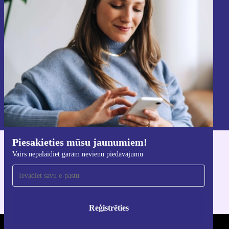
saņemšanai!
Nekad vairs nepalaidiet garām nevienu
piedāvājumu.
Reģistrēties
Informāciju par personas datu izmantošanu varat atrast mūsu
Privātuma politikā
.
Piesakieties mūsu jaunumiem!
Lejupielādējiet refurbed lietotni
Vairs nepalaidiet garām nevienu piedāvājumu
iOS un Android ierīcēm
Reģistrēties