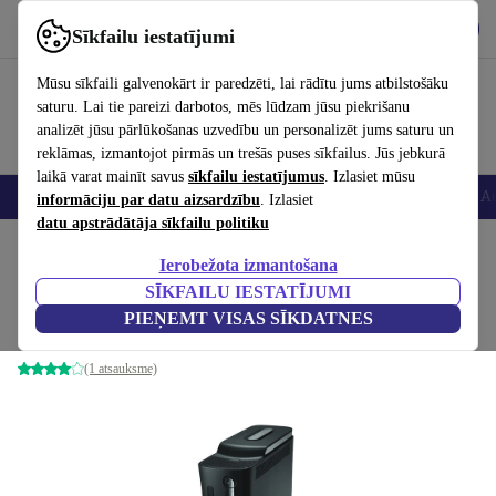
Lejupielādēt lietotni
Lejupielādēt
Sīkfailu iestatījumi
Izmantojiet refurbed ātri un viegli
Mūsu sīkfaili galvenokārt ir paredzēti, lai rādītu jums atbilstošāku
saturu. Lai tie pareizi darbotos, mēs lūdzam jūsu piekrišanu
analizēt jūsu pārlūkošanas uzvedību un personalizēt jums saturu un
reklāmas, izmantojot pirmās un trešās puses sīkfailus. Jūs jebkurā
laikā varat mainīt savus
sīkfailu iestatījumus
. Izlasiet mūsu
Viedtālruņi
Portatīvie datori
Planšetes
Viedpulksteņi
Aksesuāri
Au
informāciju par datu aizsardzību
. Izlasiet
datu apstrādātāja sīkfailu politiku
Sākums
Produkti
Konsoles
Xbox
Ierobežota izmantošana
SĪKFAILU IESTATĪJUMI
Xbox 360 Elite
PIEŅEMT VISAS SĪKDATNES
120 GB | Melna
(1 atsauksme)