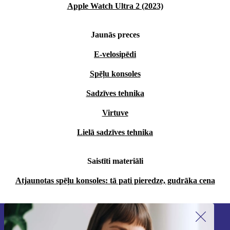
Apple Watch Ultra 2 (2023)
Jaunās preces
E-velosipēdi
Spēļu konsoles
Sadzīves tehnika
Virtuve
Lielā sadzīves tehnika
Saistīti materiāli
Atjaunotas spēļu konsoles: tā pati pieredze, gudrāka cena
Piesakieties mūsu jaunumu