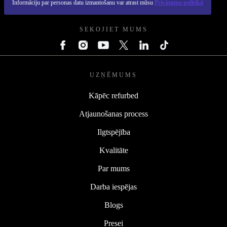
Informāciju par personas datu izmantošanu var atrast mūsu
Privātuma politikā
REFURBED - RETHINK NEW.
SEKOJIET MUMS
UZŅĒMUMS
Kāpēc refurbed
Atjaunošanas process
Ilgtspējība
Kvalitāte
Par mums
Darba iespējas
Blogs
Presei