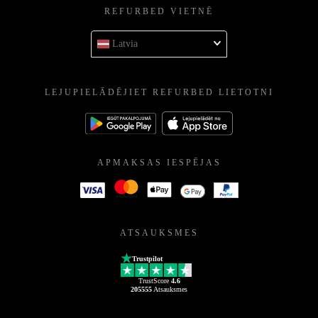
REFURBED VIETNĒ
Latvia
LEJUPIELĀDĒJIET REFURBED LIETOTNI
APMAKSAS IESPĒJAS
ATSAUKSMES
Trustpilot
TrustScore
4.6
205555
Atsauksmes