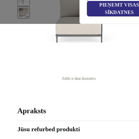
PIEŅEMT VISAS
SĪKDATNES
Attēls ir tikai ilustratīvs
Apraksts
Jūsu refurbed produkti