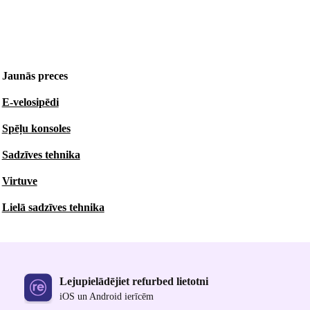
Jaunās preces
E-velosipēdi
Spēļu konsoles
Sadzīves tehnika
Virtuve
Lielā sadzīves tehnika
Lejupielādējiet refurbed lietotni
iOS un Android ierīcēm