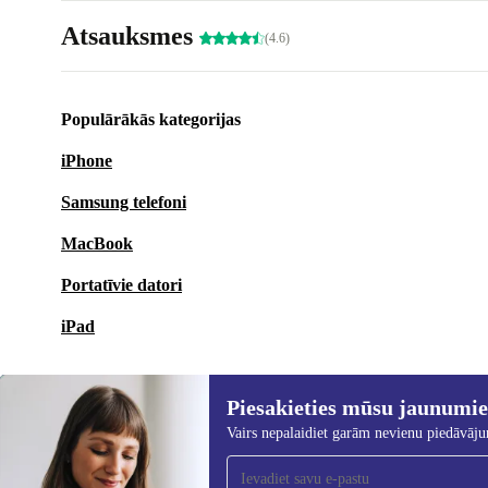
Atsauksmes
(4.6)
Populārākās kategorijas
iPhone
Samsung telefoni
MacBook
Portatīvie datori
iPad
Piesakieties mūsu jaunumi
Vairs nepalaidiet garām nevienu piedāvāj
Piesakieties mūsu jaunumu
saņemšanai!