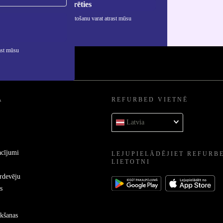
Reģistrēties
rmāciju par personas datu izmantošanu varat atrast mūsu
ātuma politikā
.
ast mūsu
A
REFURBED VIETNĒ
Latvia
acījumi
LEJUPIELĀDĒJIET REFURB
LIETOTNI
ārdevēju
s
kšanas