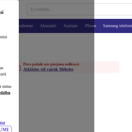
mi
es
Viedpulksteņi
Aksesuāri
Austiņas
iPhone
Samsung telefoni
reizi
Prece pašlaik nav pieejama noliktavā
un
Atklājiet vēl vairāk Mēbeles
kurā
et mūsu
rdzību
.
ana
JUMI