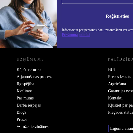
Nekad vairs nepalaidiet garām nevienu
piedāvājumu.
Info
Priv
Reģistrēties
Informāciju par personas datu izmantošanu var atr
Privātuma politikā
REFURBED - RETHINK NEW.
UZŅĒMUMS
PALĪDZĪB
Kāpēc refurbed
BUJ
Atjaunošanas process
Preces izskats
Ilgtspējība
Atgriešana
Kvalitāte
Garantijas nos
Par mums
Kontakti
Darba iespējas
Kļūstiet par p
Blogs
Piegādes status
Presei
↪ Inženierzinātnes
Līgumu atsau