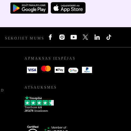
SEKOJIET MUMS
APMAKSAS IESPĒJAS
ATSAUKSMES
ED
Trustpilot
TrustScore
4.6
205470
Atsauksmes