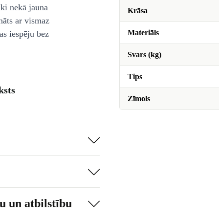
āki nekā jauna
Krāsa
nāts ar vismaz
Materiāls
as iespēju bez
Svars (kg)
Tips
ksts
Zīmols
 un atbilstību