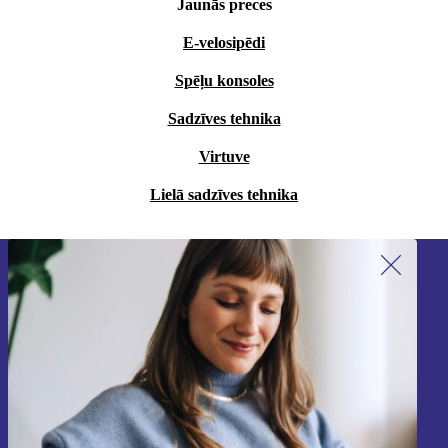
Jaunās preces
E-velosipēdi
Spēļu konsoles
Sadzīves tehnika
Virtuve
Lielā sadzīves tehnika
Piesakieties mūsu jaunumu
saņemšanai!
Nekad vairs nepalaidiet garām nevienu
piedāvājumu.