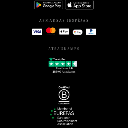
APMAKSAS IESPĒJAS
ATSAUKSMES
Trustpilot
TrustScore
4.6
205400
Atsauksmes