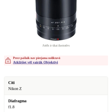
Attēls ir tikai ilustratīvs
Prece pašlaik nav pieejama noliktavā
Atklājiet vēl vairāk Objektīvi
Citi
Nikon Z
Diafragma
f1.8