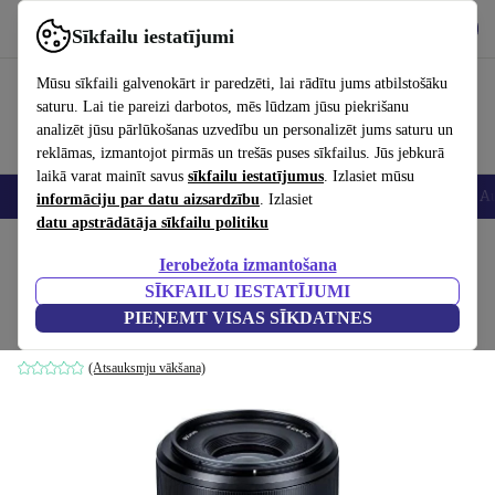
Lejupielādēt lietotni
Lejupielādēt
Sīkfailu iestatījumi
Izmantojiet refurbed ātri un viegli
Mūsu sīkfaili galvenokārt ir paredzēti, lai rādītu jums atbilstošāku
saturu. Lai tie pareizi darbotos, mēs lūdzam jūsu piekrišanu
analizēt jūsu pārlūkošanas uzvedību un personalizēt jums saturu un
reklāmas, izmantojot pirmās un trešās puses sīkfailus. Jūs jebkurā
laikā varat mainīt savus
sīkfailu iestatījumus
. Izlasiet mūsu
Viedtālruņi
Portatīvie datori
Planšetes
Viedpulksteņi
Aksesuāri
Au
informāciju par datu aizsardzību
. Izlasiet
datu apstrādātāja sīkfailu politiku
Sākums
Produkti
Kameras
Objektīvi
Ierobežota izmantošana
SĪKFAILU IESTATĪJUMI
Viltrox AF 35mm 1.8
PIEŅEMT VISAS SĪKDATNES
Nikon Z | Melns
(Atsauksmju vākšana)