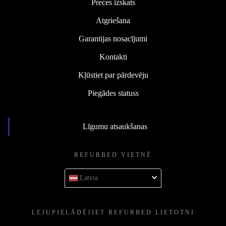
Preces izskats
Atgriešana
Garantijas nosacījumi
Kontakti
Kļūstiet par pārdevēju
Piegādes statuss
Līgumu atsaukšanas
REFURBED VIETNĒ
Latvia
LEJUPIELĀDĒJIET REFURBED LIETOTNI