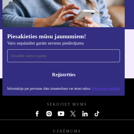
Reģistrēties
Informāciju par personas datu izmantošanu varat atrast mūsu
Privātuma politikā
.
Piesakieties mūsu jaunumiem!
Lejupielādējiet refurbed lietotni
Vairs nepalaidiet garām nevienu piedāvājumu
iOS un Android ierīcēm
Reģistrēties
Informāciju par personas datu izmantošanu var atrast mūsu
Privātuma politikā
REFURBED - RETHINK NEW.
SEKOJIET MUMS
UZŅĒMUMS