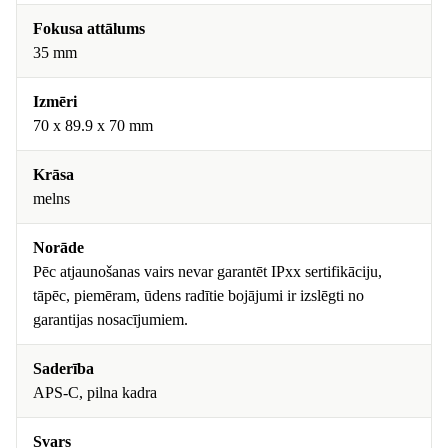
Fokusa attālums
35 mm
Izmēri
70 x 89.9 x 70 mm
Krāsa
melns
Norāde
Pēc atjaunošanas vairs nevar garantēt IPxx sertifikāciju,
tāpēc, piemēram, ūdens radītie bojājumi ir izslēgti no
garantijas nosacījumiem.
Saderība
APS-C, pilna kadra
Svars