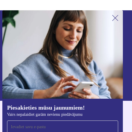
Piesakieties mūsu jaunumu
saņemšanai!
Nekad vairs nepalaidiet garām nevienu
piedāvājumu.
Reģistrēties
Informāciju par personas datu izmantošanu varat atrast mūsu
Privātuma politikā
.
Piesakieties mūsu jaunumiem!
Lejupielādējiet refurbed lietotni
Vairs nepalaidiet garām nevienu piedāvājumu
iOS un Android ierīcēm