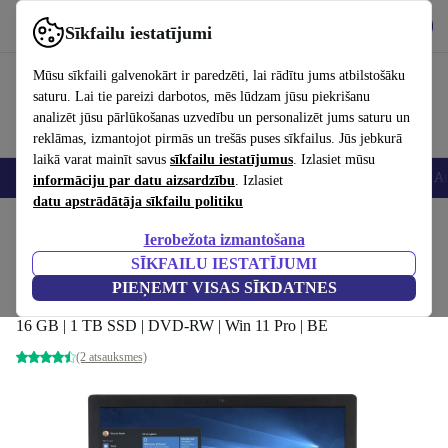
Lejupielādēt lietotni
Lejupielādēt
Sīkfailu iestatījumi
Izmantojiet refurbed ātri un viegli
Mūsu sīkfaili galvenokārt ir paredzēti, lai rādītu jums atbilstošāku
saturu. Lai tie pareizi darbotos, mēs lūdzam jūsu piekrišanu
analizēt jūsu pārlūkošanas uzvedību un personalizēt jums saturu un
reklāmas, izmantojot pirmās un trešās puses sīkfailus. Jūs jebkurā
laikā varat mainīt savus
sīkfailu iestatījumus
. Izlasiet mūsu
Viedtālruņi
Portatīvie datori
Planšetes
Viedpulksteņi
Aksesuāri
Au
informāciju par datu aizsardzību
. Izlasiet
datu apstrādātāja sīkfailu politiku
Sākums
Produkti
Portatīvie datori
Toshiba klēpjdatori
Ierobežota izmantošana
SĪKFAILU IESTATĪJUMI
Toshiba Dynabook Satellite Pro A50-E |
PIEŅEMT VISAS SĪKDATNES
i5-8350U | 15.6"
16 GB | 1 TB SSD | DVD-RW | Win 11 Pro | BE
(2 atsauksmes)