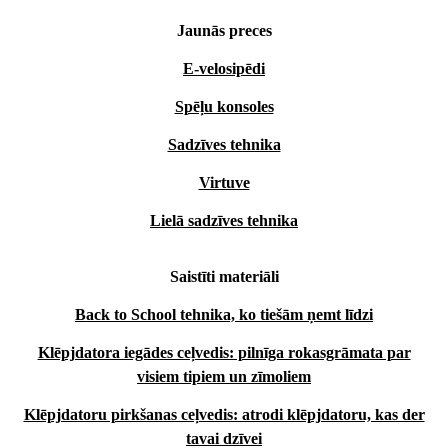
Jaunās preces
E-velosipēdi
Spēļu konsoles
Sadzīves tehnika
Virtuve
Lielā sadzīves tehnika
Saistīti materiāli
Back to School tehnika, ko tiešām ņemt līdzi
Klēpjdatora iegādes ceļvedis: pilnīga rokasgrāmata par
visiem tipiem un zīmoliem
Klēpjdatoru pirkšanas ceļvedis: atrodi klēpjdatoru, kas der
tavai dzīvei