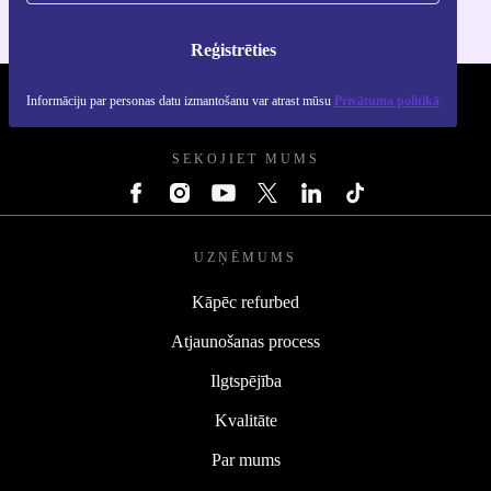
Reģistrēties
Informāciju par personas datu izmantošanu var atrast mūsu
Privātuma politikā
REFURBED - RETHINK NEW.
SEKOJIET MUMS
UZŅĒMUMS
Kāpēc refurbed
Atjaunošanas process
Ilgtspējība
Kvalitāte
Par mums