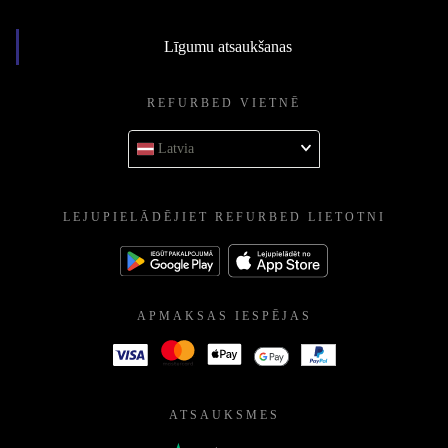
Līgumu atsaukšanas
REFURBED VIETNĒ
Latvia
LEJUPIELĀDĒJIET REFURBED LIETOTNI
APMAKSAS IESPĒJAS
ATSAUKSMES