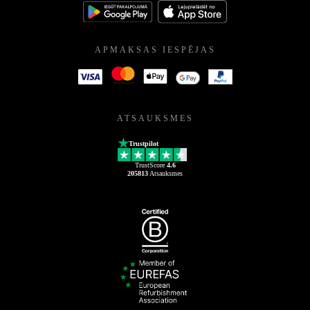
APMAKSAS IESPĒJAS
ATSAUKSMES
Trustpilot
TrustScore
4.6
205813
Atsauksmes