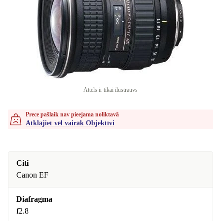
Attēls ir tikai ilustratīvs
Prece pašlaik nav pieejama noliktavā
Atklājiet vēl vairāk Objektīvi
Citi
Canon EF
Diafragma
f2.8