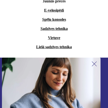
Jaunās preces
E-velosipēdi
Spēļu konsoles
Sadzīves tehnika
Virtuve
Lielā sadzīves tehnika
Piesakieties mūsu jaunumu
saņemšanai!
Nekad vairs nepalaidiet garām nevienu
piedāvājumu.