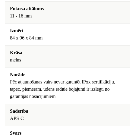
Fokusa attālums
11 - 16 mm
Izmēri
84 x 96 x 84 mm
Krāsa
melns
Norāde
Pēc atjaunošanas vairs nevar garantēt IPxx sertifikāciju,
tāpēc, piemēram, ūdens radītie bojājumi ir izslēgti no
garantijas nosacījumiem.
Saderība
APS-C
Svars