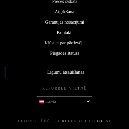
Preces izskats
Atgriešana
Garantijas nosacījumi
Kontakti
Kļūstiet par pārdevēju
Piegādes statuss
Līgumu atsaukšanas
REFURBED VIETNĒ
Latvia
LEJUPIELĀDĒJIET REFURBED LIETOTNI