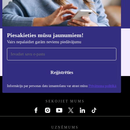
Reģistrēties
Informāciju par personas datu izmantošanu varat atrast mūsu
Privātuma politikā
.
Piesakieties mūsu jaunumiem!
Lejupielādējiet refurbed lietotni
Vairs nepalaidiet garām nevienu piedāvājumu
iOS un Android ierīcēm
Reģistrēties
Informāciju par personas datu izmantošanu var atrast mūsu
Privātuma politikā
REFURBED - RETHINK NEW.
SEKOJIET MUMS
UZŅĒMUMS