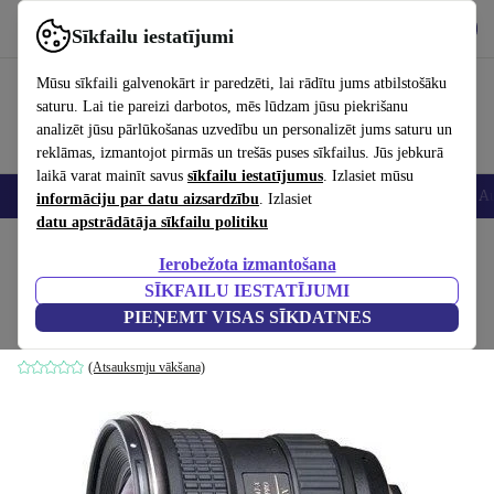
Lejupielādēt lietotni
Lejupielādēt
Sīkfailu iestatījumi
Izmantojiet refurbed ātri un viegli
Mūsu sīkfaili galvenokārt ir paredzēti, lai rādītu jums atbilstošāku
saturu. Lai tie pareizi darbotos, mēs lūdzam jūsu piekrišanu
analizēt jūsu pārlūkošanas uzvedību un personalizēt jums saturu un
reklāmas, izmantojot pirmās un trešās puses sīkfailus. Jūs jebkurā
laikā varat mainīt savus
sīkfailu iestatījumus
. Izlasiet mūsu
Viedtālruņi
Portatīvie datori
Planšetes
Viedpulksteņi
Aksesuāri
Au
informāciju par datu aizsardzību
. Izlasiet
datu apstrādātāja sīkfailu politiku
Sākums
Produkti
Kameras
Objektīvi
Ierobežota izmantošana
SĪKFAILU IESTATĪJUMI
Tokina AT-X Pro 11-16mm 2.8 DX
PIEŅEMT VISAS SĪKDATNES
Canon EF | Melns
(Atsauksmju vākšana)