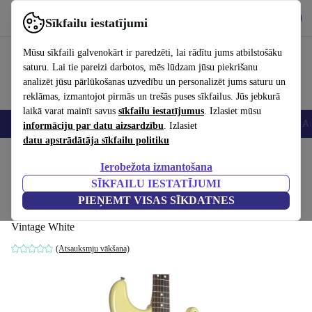
Lejupielādēt lietotni
Lejupielādēt
Sīkfailu iestatījumi
Izmantojiet refurbed ātri un viegli
Mūsu sīkfaili galvenokārt ir paredzēti, lai rādītu jums atbilstošāku
saturu. Lai tie pareizi darbotos, mēs lūdzam jūsu piekrišanu
analizēt jūsu pārlūkošanas uzvedību un personalizēt jums saturu un
reklāmas, izmantojot pirmās un trešās puses sīkfailus. Jūs jebkurā
laikā varat mainīt savus
sīkfailu iestatījumus
. Izlasiet mūsu
Viedtālruņi
Portatīvie datori
Planšetes
Viedpulksteņi
Aksesuāri
Au
informāciju par datu aizsardzību
. Izlasiet
datu apstrādātāja sīkfailu politiku
Sākums
Produkti
Mājsaimniecība
Mūzikas Instrumenti
Ierobežota izmantošana
SĪKFAILU IESTATĪJUMI
Tokai SS50 Custom Edition Stratocaster
PIEŅEMT VISAS SĪKDATNES
1984 - Vintage White
Vintage White
(Atsauksmju vākšana)