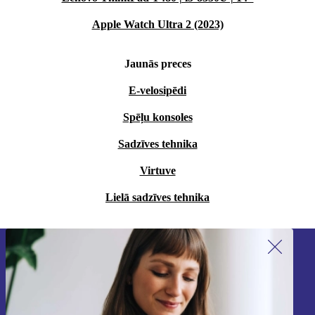
Apple Watch Ultra 2 (2023)
Jaunās preces
E-velosipēdi
Spēļu konsoles
Sadzīves tehnika
Virtuve
Lielā sadzīves tehnika
Piesakieties mūsu jaunumu
saņemšanai!
Nekad vairs nepalaidiet garām nevienu
piedāvājumu.