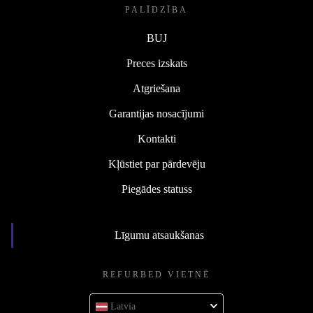
PALĪDZĪBA
BUJ
Preces izskats
Atgriešana
Garantijas nosacījumi
Kontakti
Kļūstiet par pārdevēju
Piegādes statuss
Līgumu atsaukšanas
REFURBED VIETNĒ
Latvia