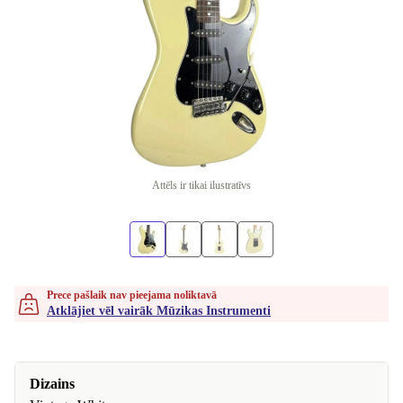
Attēls ir tikai ilustratīvs
Prece pašlaik nav pieejama noliktavā
Atklājiet vēl vairāk Mūzikas Instrumenti
Dizains