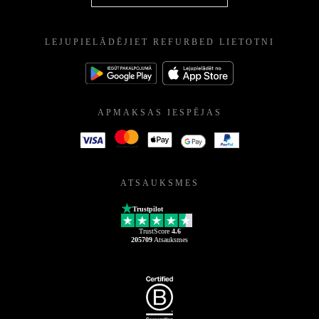
LEJUPIELĀDĒJIET REFURBED LIETOTNI
APMAKSAS IESPĒJAS
ATSAUKSMES
Trustpilot
TrustScore
4.6
205709
Atsauksmes