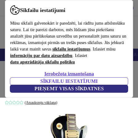
Lejupielādēt lietotni
Lejupielādēt
Sīkfailu iestatījumi
Izmantojiet refurbed ātri un viegli
Mūsu sīkfaili galvenokārt ir paredzēti, lai rādītu jums atbilstošāku
saturu. Lai tie pareizi darbotos, mēs lūdzam jūsu piekrišanu
analizēt jūsu pārlūkošanas uzvedību un personalizēt jums saturu un
reklāmas, izmantojot pirmās un trešās puses sīkfailus. Jūs jebkurā
laikā varat mainīt savus
sīkfailu iestatījumus
. Izlasiet mūsu
Viedtālruņi
Portatīvie datori
Planšetes
Viedpulksteņi
Aksesuāri
Au
informāciju par datu aizsardzību
. Izlasiet
datu apstrādātāja sīkfailu politiku
Sākums
Produkti
Mājsaimniecība
Mūzikas Instrumenti
Ierobežota izmantošana
SĪKFAILU IESTATĪJUMI
Balta
PIEŅEMT VISAS SĪKDATNES
748
,43 €
ebenholts
(Atsauksmju vākšana)