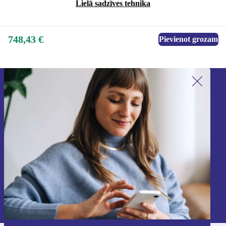
Lielā sadzīves tehnika
748,43 €
Pievienot grozam
Piesakieties mūsu jaunumu
saņemšanai!
Nekad vairs nepalaidiet garām nevienu
piedāvājumu.
Reģistrēties
Informāciju par personas datu izmantošanu varat atrast mūsu
Privātuma politikā
.