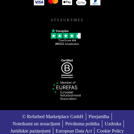
ATSAUKSMES
Trustpilot
TrustScore
4.6
205555
Atsauksmes
© Refurbed Marketplace GmbH
Pieejamība
Noteikumi un nosacījumi
Privātuma politika
Uzdruka
Juridiskie paziņojumi
European Data Act
Cookie Policy