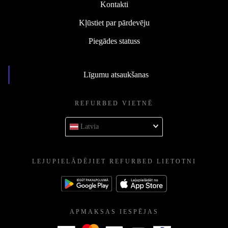
Kontakti
Kļūstiet par pārdevēju
Piegādes statuss
Līgumu atsaukšanas
REFURBED VIETNĒ
Latvia
LEJUPIELĀDĒJIET REFURBED LIETOTNI
APMAKSAS IESPĒJAS