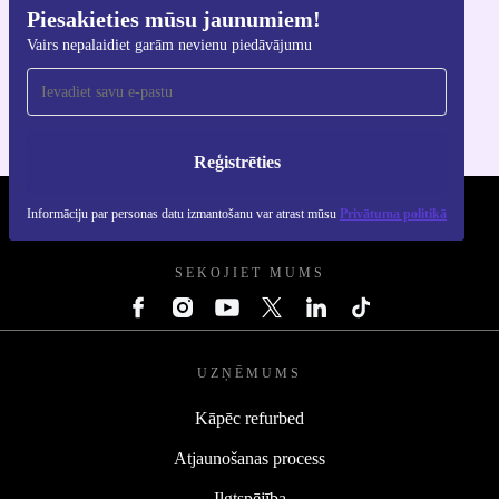
Piesakieties mūsu jaunumiem!
Lejupielādējiet refurbed lietotni
Vairs nepalaidiet garām nevienu piedāvājumu
iOS un Android ierīcēm
Reģistrēties
Informāciju par personas datu izmantošanu var atrast mūsu
Privātuma politikā
REFURBED - RETHINK NEW.
SEKOJIET MUMS
UZŅĒMUMS
Kāpēc refurbed
Atjaunošanas process
Ilgtspējība