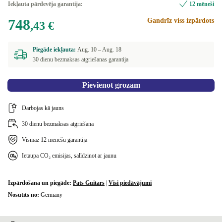
Iekļauta pārdevēja garantija:
12 mēneši
748
Gandrīz viss izpārdots
,43 €
Piegāde iekļauta:
Aug. 10 –
Aug. 18
30 dienu bezmaksas atgriešanas garantija
Pievienot grozam
Darbojas kā jauns
30 dienu bezmaksas atgriešana
Vismaz 12 mēnešu garantija
Ietaupa CO₂ emisijas, salīdzinot ar jaunu
Izpārdošana un piegāde:
Pats Guitars
|
Visi piedāvājumi
Nosūtīts no:
Germany