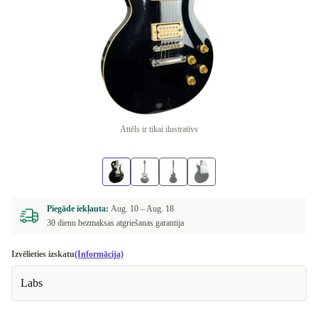
Attēls ir tikai ilustratīvs
Piegāde iekļauta:
Aug. 10 –
Aug. 18
30 dienu bezmaksas atgriešanas garantija
Izvēlieties izskatu
(Informācija)
Labs