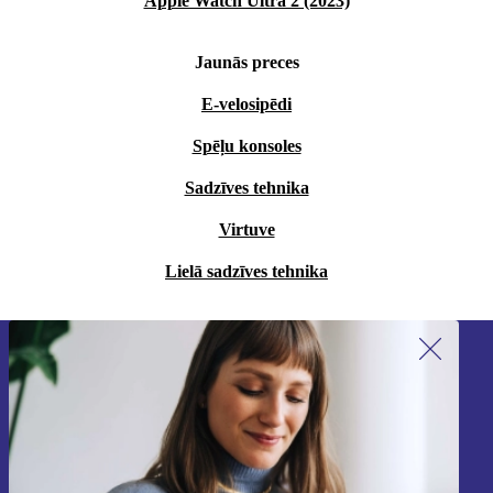
Apple Watch Ultra 2 (2023)
Jaunās preces
E-velosipēdi
Spēļu konsoles
Sadzīves tehnika
Virtuve
Lielā sadzīves tehnika
Piesakieties mūsu jaunumu
saņemšanai!
Nekad vairs nepalaidiet garām nevienu
piedāvājumu.