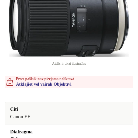
Attēls ir tikai ilustratīvs
Prece pašlaik nav pieejama noliktavā
Atklājiet vēl vairāk Objektīvi
Citi
Canon EF
Diafragma