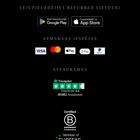
LEJUPIELĀDĒJIET REFURBED LIETOTNI
APMAKSAS IESPĒJAS
ATSAUKSMES
Trustpilot
TrustScore
4.6
205802
Atsauksmes