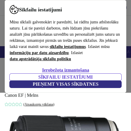
Lejupielādēt lietotni
Lejupielādēt
Sīkfailu iestatījumi
Izmantojiet refurbed ātri un viegli
Mūsu sīkfaili galvenokārt ir paredzēti, lai rādītu jums atbilstošāku
saturu. Lai tie pareizi darbotos, mēs lūdzam jūsu piekrišanu
analizēt jūsu pārlūkošanas uzvedību un personalizēt jums saturu un
reklāmas, izmantojot pirmās un trešās puses sīkfailus. Jūs jebkurā
laikā varat mainīt savus
sīkfailu iestatījumus
. Izlasiet mūsu
Viedtālruņi
Portatīvie datori
Planšetes
Viedpulksteņi
Aksesuāri
Au
informāciju par datu aizsardzību
. Izlasiet
datu apstrādātāja sīkfailu politiku
Sākums
Produkti
Kameras
Objektīvi
Ierobežota izmantošana
SĪKFAILU IESTATĪJUMI
Tamron SP AF 90mm 2.8 Di VC USD
PIEŅEMT VISAS SĪKDATNES
Makro 1:1 Par Canon EF
Canon EF | Melns
(Atsauksmju vākšana)