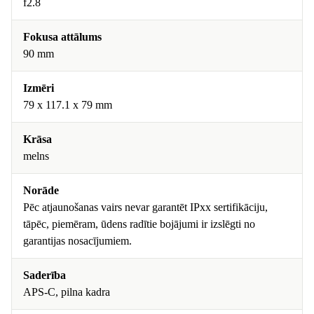
f2.8
Fokusa attālums
90 mm
Izmēri
79 x 117.1 x 79 mm
Krāsa
melns
Norāde
Pēc atjaunošanas vairs nevar garantēt IPxx sertifikāciju,
tāpēc, piemēram, ūdens radītie bojājumi ir izslēgti no
garantijas nosacījumiem.
Saderība
APS-C, pilna kadra