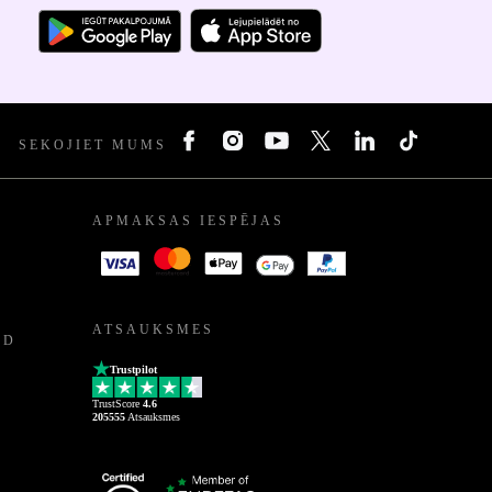
SEKOJIET MUMS
APMAKSAS IESPĒJAS
ATSAUKSMES
ED
Trustpilot
TrustScore
4.6
205555
Atsauksmes