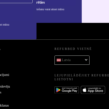
Reģistrēties
rmāciju par personas datu izmantošanu varat atrast mūsu
ātuma politikā
.
ast mūsu
A
REFURBED VIETNĒ
Latvia
acījumi
LEJUPIELĀDĒJIET REFURB
LIETOTNI
ārdevēju
s
kšanas