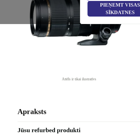
PIEŅEMT VISAS
SĪKDATNES
Attēls ir tikai ilustratīvs
Apraksts
Jūsu refurbed produkti