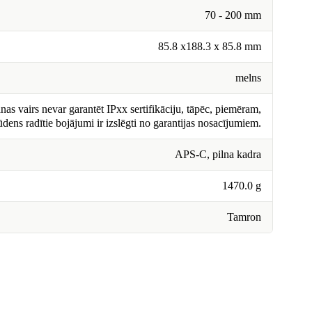
70 - 200 mm
85.8 x188.3 x 85.8 mm
melns
nas vairs nevar garantēt IPxx sertifikāciju, tāpēc, piemēram,
ūdens radītie bojājumi ir izslēgti no garantijas nosacījumiem.
APS-C, pilna kadra
1470.0 g
Tamron