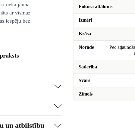
āki nekā jauna
Fokusa attālums
nāts ar vismaz
Izmēri
as iespēju bez
Krāsa
Norāde
Pēc atjaunoša
praksts
Saderība
Svars
Zīmols
 un atbilstību