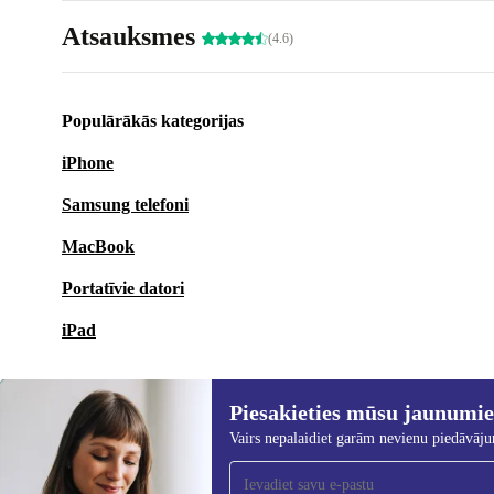
Atsauksmes
(4.6)
Populārākās kategorijas
iPhone
Samsung telefoni
MacBook
Portatīvie datori
iPad
Piesakieties mūsu jaunumi
Vairs nepalaidiet garām nevienu piedāvāj
Piesakieties mūsu jaunumu
saņemšanai!