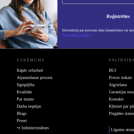
Nekad vairs nepalaidiet garām nevienu
piedāvājumu.
Info
Reģistrēties
Priv
Informāciju par personas datu izmantošanu var atr
Privātuma politikā
REFURBED - RETHINK NEW.
UZŅĒMUMS
PALĪDZĪB
Kāpēc refurbed
BUJ
Atjaunošanas process
Preces izskats
Ilgtspējība
Atgriešana
Kvalitāte
Garantijas nos
Par mums
Kontakti
Darba iespējas
Kļūstiet par p
Blogs
Piegādes status
Presei
↪ Inženierzinātnes
Līgumu atsau