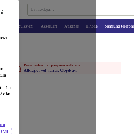
mi
es
Viedpulksteņi
Aksesuāri
Austiņas
iPhone
Samsung telefoni
reizi
Prece pašlaik nav pieejama noliktavā
un
Atklājiet vēl vairāk Objektīvi
kurā
et mūsu
rdzību
.
ana
JUMI