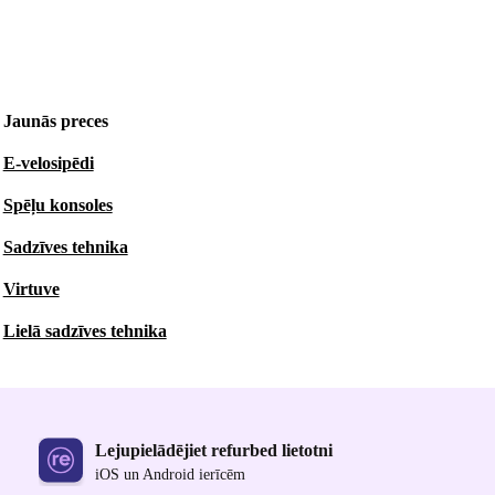
Jaunās preces
E-velosipēdi
Spēļu konsoles
Sadzīves tehnika
Virtuve
Lielā sadzīves tehnika
Lejupielādējiet refurbed lietotni
iOS un Android ierīcēm