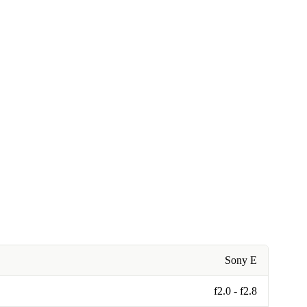
Sony E
f2.0 - f2.8