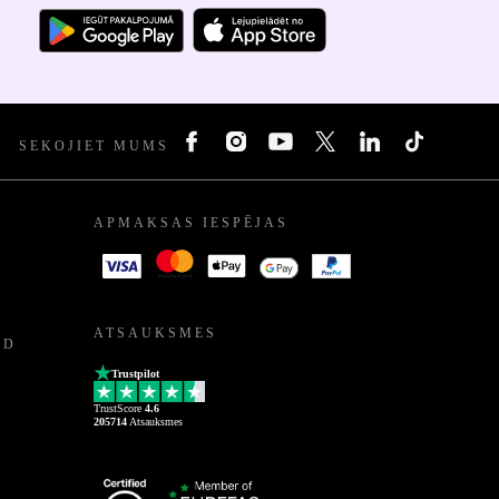
SEKOJIET MUMS
APMAKSAS IESPĒJAS
ATSAUKSMES
ED
Trustpilot
TrustScore
4.6
205714
Atsauksmes