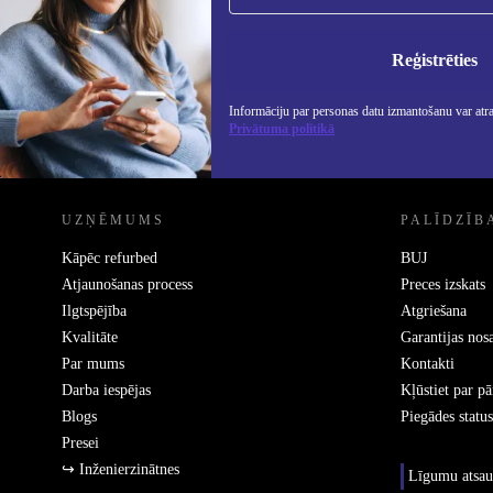
Nekad vairs nepalaidiet garām nevienu
piedāvājumu.
Info
Priv
Reģistrēties
Informāciju par personas datu izmantošanu var atr
Privātuma politikā
REFURBED - RETHINK NEW.
UZŅĒMUMS
PALĪDZĪB
Kāpēc refurbed
BUJ
Atjaunošanas process
Preces izskats
Ilgtspējība
Atgriešana
Kvalitāte
Garantijas nos
Par mums
Kontakti
Darba iespējas
Kļūstiet par p
Blogs
Piegādes status
Presei
↪ Inženierzinātnes
Līgumu atsau