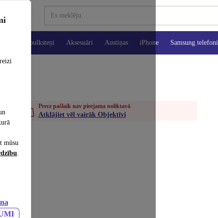
mi
es
Viedpulksteņi
Aksesuāri
Austiņas
iPhone
Samsung telefoni
reizi
Prece pašlaik nav pieejama noliktavā
un
Atklājiet vēl vairāk Objektīvi
kurā
et mūsu
rdzību
.
ana
JUMI