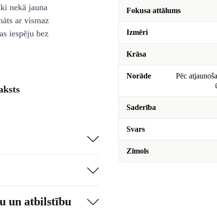
āki nekā jauna
Fokusa attālums
nāts ar vismaz
Izmēri
as iespēju bez
Krāsa
Norāde
Pēc atjaunoša
aksts
Saderība
Svars
Zīmols
 un atbilstību