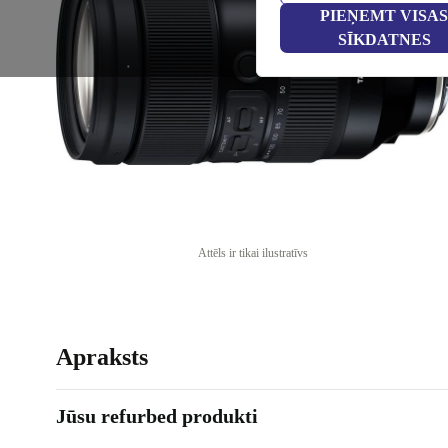
PIEŅEMT VISAS
SĪKDATNES
Attēls ir tikai ilustratīvs
Apraksts
Jūsu refurbed produkti