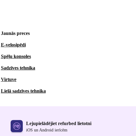
Jaunās preces
E-velosipēdi
Spēļu konsoles
Sadzīves tehnika
Virtuve
Lielā sadzīves tehnika
Lejupielādējiet refurbed lietotni
iOS un Android ierīcēm