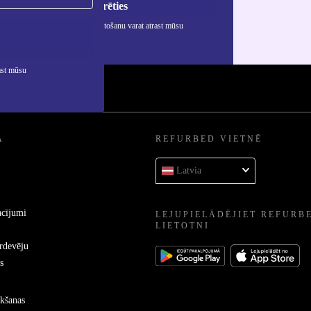
Reģistrēties
rmāciju par personas datu izmantošanu varat atrast mūsu
ātuma politikā
.
ast mūsu
A
REFURBED VIETNĒ
Latvia
acījumi
LEJUPIELĀDĒJIET REFURB
LIETOTNI
ārdevēju
s
kšanas