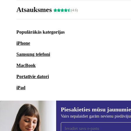
Atsauksmes
(4.6)
Populārākās kategorijas
iPhone
Samsung telefoni
MacBook
Portatīvie datori
iPad
Piesakieties mūsu jaunumi
Vairs nepalaidiet garām nevienu piedāvāj
Piesakieties mūsu jaunumu
saņemšanai!