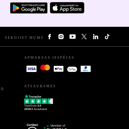
SEKOJIET MUMS
APMAKSAS IESPĒJAS
ATSAUKSMES
ED
Trustpilot
TrustScore
4.6
205813
Atsauksmes