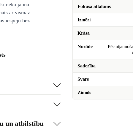
āki nekā jauna
Fokusa attālums
nāts ar vismaz
Izmēri
as iespēju bez
Krāsa
Norāde
Pēc atjaunoša
ts
Saderība
Svars
Zīmols
 un atbilstību