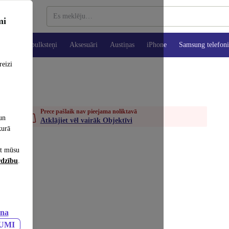
mi
es
Viedpulksteņi
Aksesuāri
Austiņas
iPhone
Samsung telefoni
reizi
Prece pašlaik nav pieejama noliktavā
un
Atklājiet vēl vairāk Objektīvi
kurā
et mūsu
rdzību
.
ana
JUMI