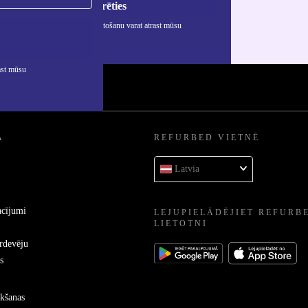
Reģistrēties
rmāciju par personas datu izmantošanu varat atrast mūsu
ātuma politikā
.
ast mūsu
A
REFURBED VIETNĒ
Latvia
acījumi
LEJUPIELĀDĒJIET REFURB
LIETOTNI
ārdevēju
s
kšanas