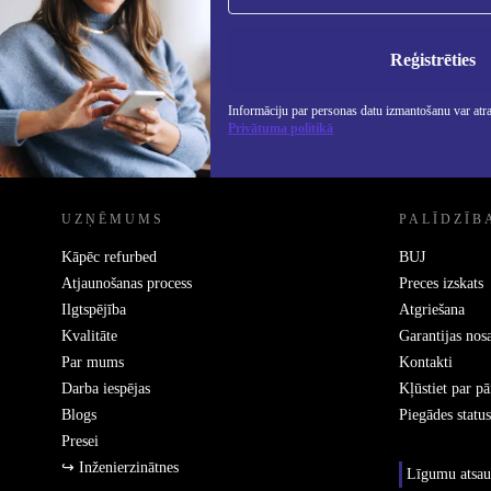
Nekad vairs nepalaidiet garām nevienu
piedāvājumu.
Info
Priv
Reģistrēties
Informāciju par personas datu izmantošanu var atr
Privātuma politikā
REFURBED - RETHINK NEW.
UZŅĒMUMS
PALĪDZĪB
Kāpēc refurbed
BUJ
Atjaunošanas process
Preces izskats
Ilgtspējība
Atgriešana
Kvalitāte
Garantijas nos
Par mums
Kontakti
Darba iespējas
Kļūstiet par p
Blogs
Piegādes status
Presei
↪ Inženierzinātnes
Līgumu atsau