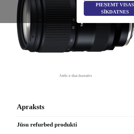
PIEŅEMT VISAS
SĪKDATNES
Attēls ir tikai ilustratīvs
Apraksts
Jūsu refurbed produkti