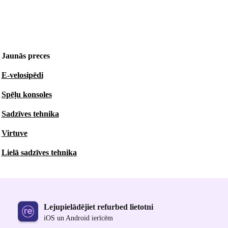
Jaunās preces
E-velosipēdi
Spēļu konsoles
Sadzīves tehnika
Virtuve
Lielā sadzīves tehnika
Lejupielādējiet refurbed lietotni
iOS un Android ierīcēm