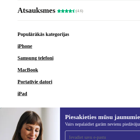
Atsauksmes
(4.6)
Populārākās kategorijas
iPhone
Samsung telefoni
MacBook
Portatīvie datori
iPad
Piesakieties mūsu jaunumi
Vairs nepalaidiet garām nevienu piedāvāj
Piesakieties mūsu jaunumu
saņemšanai!