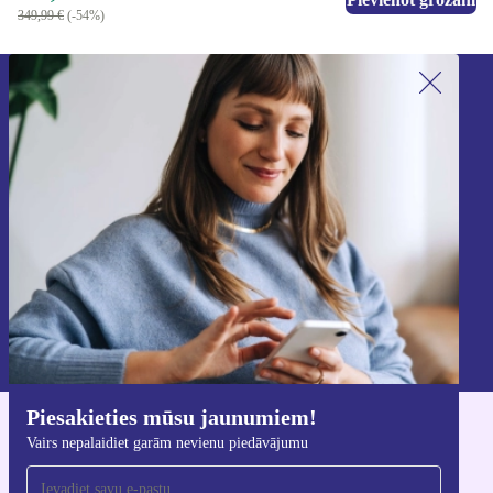
349,99 €
(-54%)
Piesakieties mūsu jaunumu
saņemšanai!
Nekad vairs nepalaidiet garām nevienu
piedāvājumu.
Reģistrēties
Informāciju par personas datu izmantošanu varat atrast mūsu
Privātuma politikā
.
Piesakieties mūsu jaunumiem!
Lejupielādējiet refurbed lietotni
Vairs nepalaidiet garām nevienu piedāvājumu
iOS un Android ierīcēm