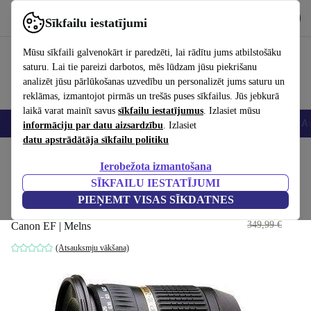
Lejupielādēt lietotni
Lejupielādēt
Sīkfailu iestatījumi
Izmantojiet refurbed ātri un viegli
Mūsu sīkfaili galvenokārt ir paredzēti, lai rādītu jums atbilstošāku
saturu. Lai tie pareizi darbotos, mēs lūdzam jūsu piekrišanu
analizēt jūsu pārlūkošanas uzvedību un personalizēt jums saturu un
reklāmas, izmantojot pirmās un trešās puses sīkfailus. Jūs jebkurā
laikā varat mainīt savus
sīkfailu iestatījumus
. Izlasiet mūsu
Viedtālruņi
Portatīvie datori
Planšetes
Viedpulksteņi
Aksesuāri
Au
informāciju par datu aizsardzību
. Izlasiet
datu apstrādātāja sīkfailu politiku
Sākums
Produkti
Kameras
Objektīvi
Ierobežota izmantošana
SĪKFAILU IESTATĪJUMI
Tamron 10-24mm f3.5-4.5 Di II
PIEŅEMT VISAS SĪKDATNES
SP LD Canon
161
,00 €
349,99 €
Canon EF | Melns
(Atsauksmju vākšana)