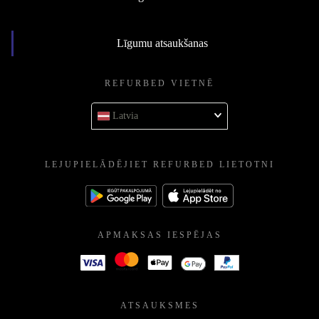
Līgumu atsaukšanas
REFURBED VIETNĒ
Latvia
LEJUPIELĀDĒJIET REFURBED LIETOTNI
APMAKSAS IESPĒJAS
ATSAUKSMES