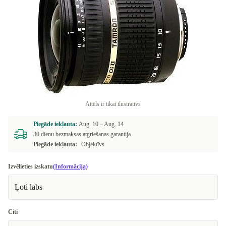
Attēls ir tikai ilustratīvs
Piegāde iekļauta:
Aug. 10 –
Aug. 14
30 dienu bezmaksas atgriešanas garantija
Piegāde iekļauta:
Objektīvs
Izvēlieties izskatu
(Informācija)
Ļoti labs
Citi