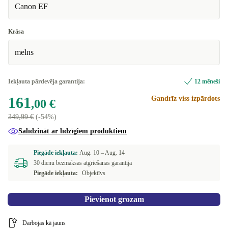
Canon EF
Krāsa
melns
Iekļauta pārdevēja garantija:
12 mēneši
161
Gandrīz viss izpārdots
,00 €
349,99 €
(-54%)
Salīdzināt ar līdzīgiem produktiem
Piegāde iekļauta:
Aug. 10 –
Aug. 14
30 dienu bezmaksas atgriešanas garantija
Piegāde iekļauta:
Objektīvs
Pievienot grozam
Darbojas kā jauns