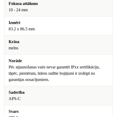
Fokusa attālums
10 - 24 mm
Izmēri
83.2 x 86.5 mm
Krāsa
melns
Norāde
Pēc atjaunošanas vairs nevar garantēt IPxx sertifikāciju,
tāpēc, piemēram, ūdens radītie bojājumi ir izslēgti no
garantijas nosacījumiem.
Saderība
APS-C
Svars