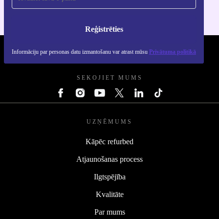
Reģistrēties
Informāciju par personas datu izmantošanu var atrast mūsu
Privātuma politikā
REFURBED - RETHINK NEW.
SEKOJIET MUMS
UZŅĒMUMS
Kāpēc refurbed
Atjaunošanas process
Ilgtspējība
Kvalitāte
Par mums