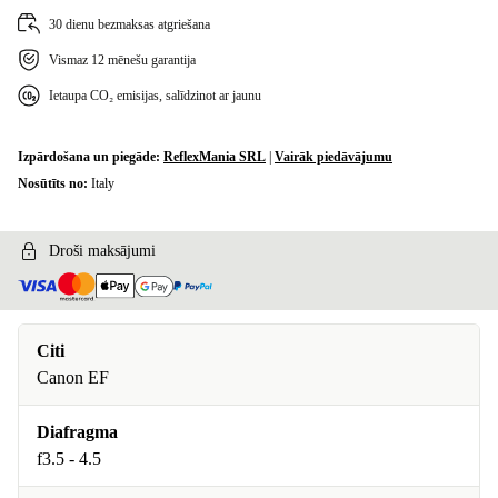
30 dienu bezmaksas atgriešana
Vismaz 12 mēnešu garantija
Ietaupa CO₂ emisijas, salīdzinot ar jaunu
Izpārdošana un piegāde:
ReflexMania SRL
|
Vairāk piedāvājumu
Nosūtīts no:
Italy
Droši maksājumi
Citi
Canon EF
Diafragma
f3.5 - 4.5