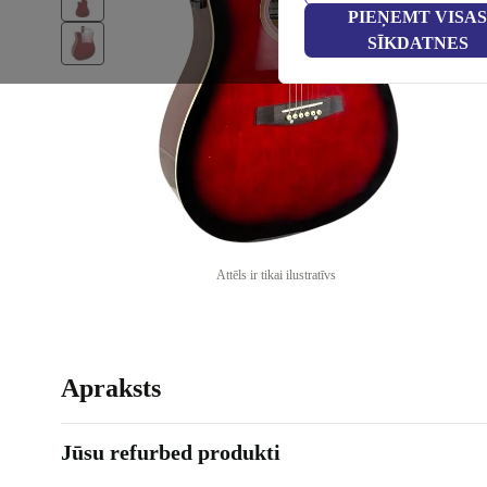
PIEŅEMT VISAS
SĪKDATNES
Attēls ir tikai ilustratīvs
Apraksts
Jūsu refurbed produkti