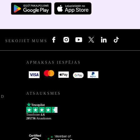
SEKOJIET MUMS
APMAKSAS IESPĒJAS
ATSAUKSMES
ED
Trustpilot
TrustScore
4.6
205736
Atsauksmes