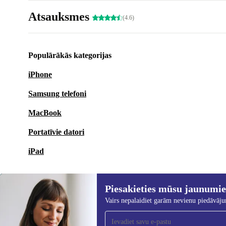
Atsauksmes
(4.6)
Populārākās kategorijas
iPhone
Samsung telefoni
MacBook
Portatīvie datori
iPad
Piesakieties mūsu jaunumi
Vairs nepalaidiet garām nevienu piedāvāj
Piesakieties mūsu jaunumu
saņemšanai!