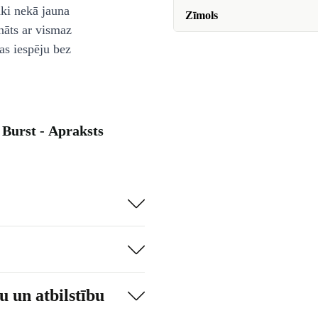
āki nekā jauna
Zīmols
nāts ar vismaz
as iespēju bez
Burst - Apraksts
 un atbilstību