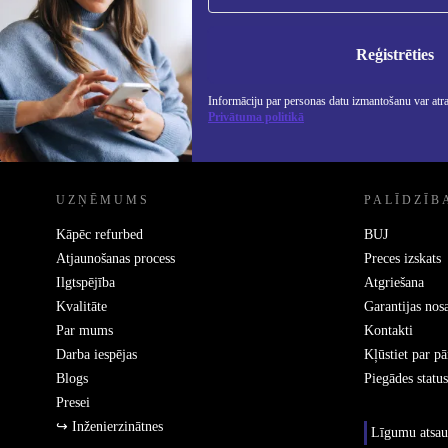
Nekad vairs nepalaidiet garām nevienu
piedāvājumu.
Info
Priv
Reģistrēties
Informāciju par personas datu izmantošanu var atr
Privātuma politikā
REFURBED - RETHINK NEW.
UZŅĒMUMS
PALĪDZĪB
Kāpēc refurbed
BUJ
Atjaunošanas process
Preces izskats
Ilgtspējība
Atgriešana
Kvalitāte
Garantijas nos
Par mums
Kontakti
Darba iespējas
Kļūstiet par p
Blogs
Piegādes status
Presei
↪ Inženierzinātnes
Līgumu atsau