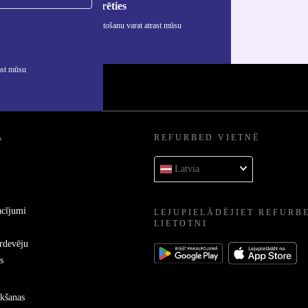
Reģistrēties
rmāciju par personas datu izmantošanu varat atrast mūsu
ātuma politikā
.
ast mūsu
A
REFURBED VIETNĒ
Latvia
acījumi
LEJUPIELĀDĒJIET REFURB
LIETOTNI
ārdevēju
s
kšanas