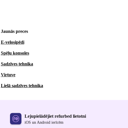
Jaunās preces
E-velosipēdi
Spēļu konsoles
Sadzīves tehnika
Virtuve
Lielā sadzīves tehnika
Lejupielādējiet refurbed lietotni
iOS un Android ierīcēm