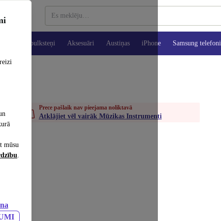
mi
es
Viedpulksteņi
Aksesuāri
Austiņas
iPhone
Samsung telefoni
reizi
Prece pašlaik nav pieejama noliktavā
un
Atklājiet vēl vairāk Mūzikas Instrumenti
kurā
et mūsu
rdzību
.
ana
JUMI