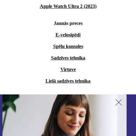
Apple Watch Ultra 2 (2023)
Jaunās preces
E-velosipēdi
Spēļu konsoles
Sadzīves tehnika
Virtuve
Lielā sadzīves tehnika
Piesakieties mūsu jaunumu
saņemšanai!
Nekad vairs nepalaidiet garām nevienu
piedāvājumu.