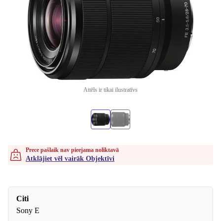
Attēls ir tikai ilustratīvs
Prece pašlaik nav pieejama noliktavā
Atklājiet vēl vairāk Objektīvi
Citi
Sony E