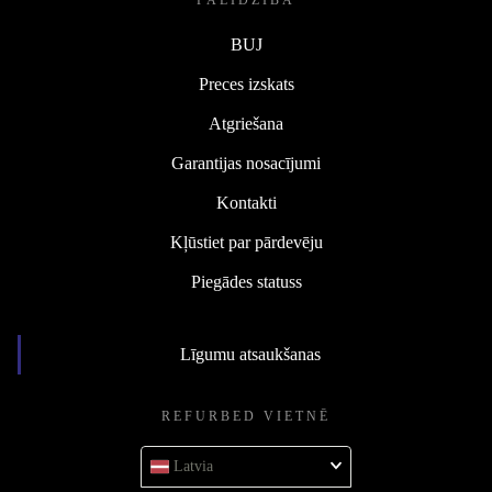
PALĪDZĪBA
BUJ
Preces izskats
Atgriešana
Garantijas nosacījumi
Kontakti
Kļūstiet par pārdevēju
Piegādes statuss
Līgumu atsaukšanas
REFURBED VIETNĒ
Latvia