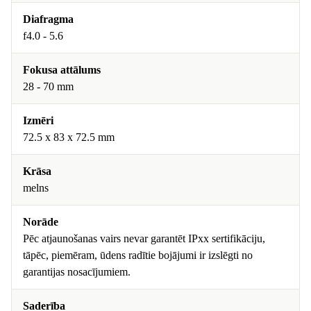
Diafragma
f4.0 - 5.6
Fokusa attālums
28 - 70 mm
Izmēri
72.5 x 83 x 72.5 mm
Krāsa
melns
Norāde
Pēc atjaunošanas vairs nevar garantēt IPxx sertifikāciju,
tāpēc, piemēram, ūdens radītie bojājumi ir izslēgti no
garantijas nosacījumiem.
Saderība