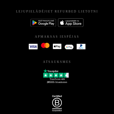
LEJUPIELĀDĒJIET REFURBED LIETOTNI
APMAKSAS IESPĒJAS
ATSAUKSMES
Trustpilot
TrustScore
4.6
205555
Atsauksmes