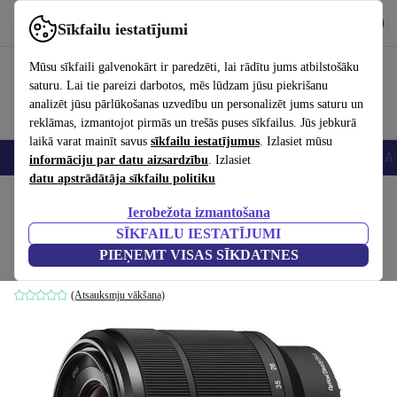
Lejupielādēt lietotni
Lejupielādēt
Sīkfailu iestatījumi
Izmantojiet refurbed ātri un viegli
Mūsu sīkfaili galvenokārt ir paredzēti, lai rādītu jums atbilstošāku
saturu. Lai tie pareizi darbotos, mēs lūdzam jūsu piekrišanu
analizēt jūsu pārlūkošanas uzvedību un personalizēt jums saturu un
reklāmas, izmantojot pirmās un trešās puses sīkfailus. Jūs jebkurā
laikā varat mainīt savus
sīkfailu iestatījumus
. Izlasiet mūsu
Viedtālruņi
Portatīvie datori
Planšetes
Viedpulksteņi
Aksesuāri
Au
informāciju par datu aizsardzību
. Izlasiet
datu apstrādātāja sīkfailu politiku
Sākums
Produkti
Kameras
Objektīvi
Ierobežota izmantošana
SĪKFAILU IESTATĪJUMI
Sony FE 28-70mm 3.5-5.6 OSS
PIEŅEMT VISAS SĪKDATNES
Melna
(Atsauksmju vākšana)