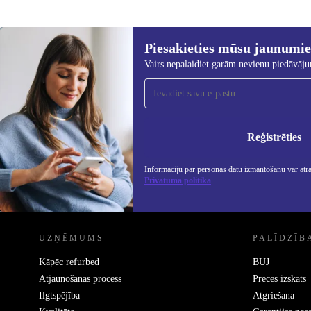
Piesakieties mūsu jaunumi
1 754,78 €
2 149,00 €
(-18%)
Vairs nepalaidiet garām nevienu piedāvāj
Piesakieties mūsu jaunumu
saņemšanai!
Nekad vairs nepalaidiet garām nevienu
piedāvājumu.
Info
Priv
Reģistrēties
Informāciju par personas datu izmantošanu var atr
Privātuma politikā
REFURBED - RETHINK NEW.
UZŅĒMUMS
PALĪDZĪB
Kāpēc refurbed
BUJ
Atjaunošanas process
Preces izskats
Ilgtspējība
Atgriešana