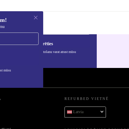
em!
umu
Reģistrēties
rmāciju par personas datu izmantošanu varat atrast mūsu
ātuma politikā
.
ast mūsu
A
REFURBED VIETNĒ
Latvia