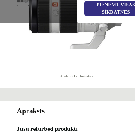
PIEŅEMT VISAS
SĪKDATNES
Attēls ir tikai ilustratīvs
Apraksts
Jūsu refurbed produkti