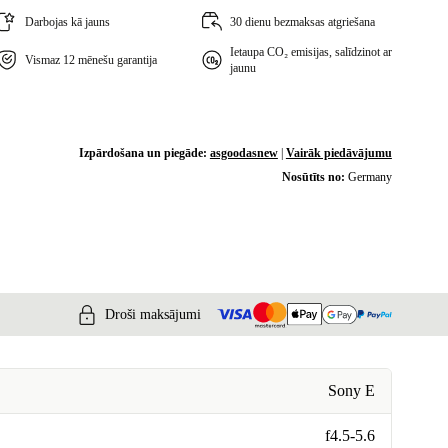
Darbojas kā jauns
30 dienu bezmaksas atgriešana
Ietaupa CO₂ emisijas, salīdzinot ar
Vismaz 12 mēnešu garantija
jaunu
Izpārdošana un piegāde:
asgoodasnew
|
Vairāk piedāvājumu
Nosūtīts no:
Germany
Droši maksājumi
Sony E
f4.5-5.6