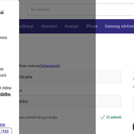
mi
es
Viedpulksteņi
Aksesuāri
Austiņas
iPhone
Samsung telefoni
reizi
Izvēlieties izskatu
(Informācija)
un
kurā
Teicams
et mūsu
Krāsa
rdzību
.
melns
Iekļauta pārdevēja garantija:
12 mēneši
ana
JUMI