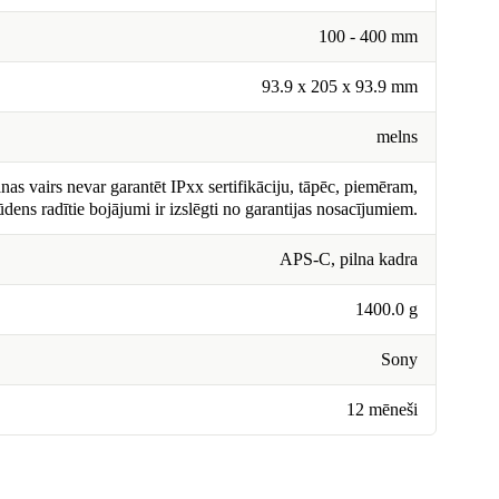
100 - 400 mm
93.9 x 205 x 93.9 mm
melns
nas vairs nevar garantēt IPxx sertifikāciju, tāpēc, piemēram,
ūdens radītie bojājumi ir izslēgti no garantijas nosacījumiem.
APS-C, pilna kadra
1400.0 g
Sony
12 mēneši