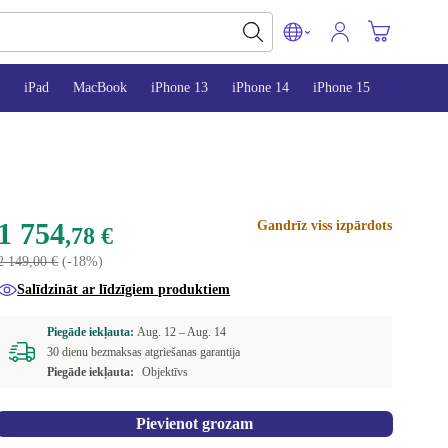
iPad
MacBook
iPhone 13
iPhone 14
iPhone 15
1 754
Gandrīz viss izpārdots
,78 €
2 149,00 €
(-18%)
Salīdzināt ar līdzīgiem produktiem
Piegāde iekļauta:
Aug. 12 –
Aug. 14
30 dienu bezmaksas atgriešanas garantija
Piegāde iekļauta:
Objektīvs
Pievienot grozam