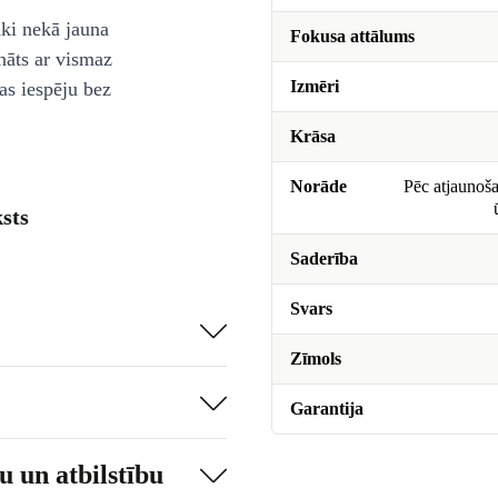
āki nekā jauna
Fokusa attālums
nāts ar vismaz
Izmēri
as iespēju bez
Krāsa
Norāde
Pēc atjaunoša
sts
Saderība
Svars
Zīmols
Garantija
 un atbilstību