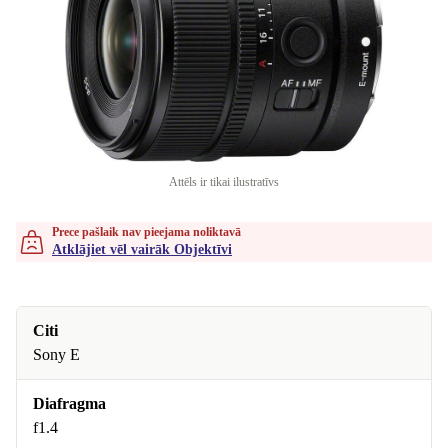
Attēls ir tikai ilustratīvs
Prece pašlaik nav pieejama noliktavā
Atklājiet vēl vairāk Objektīvi
Citi
Sony E
Diafragma
f1.4