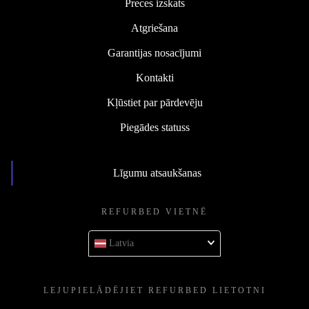
Preces izskats
Atgriešana
Garantijas nosacījumi
Kontakti
Kļūstiet par pārdevēju
Piegādes statuss
Līgumu atsaukšanas
REFURBED VIETNĒ
Latvia
LEJUPIELĀDĒJIET REFURBED LIETOTNI