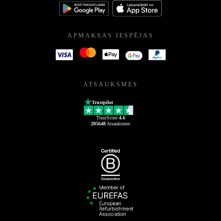
APMAKSAS IESPĒJAS
ATSAUKSMES
Trustpilot
TrustScore
4.6
205648
Atsauksmes