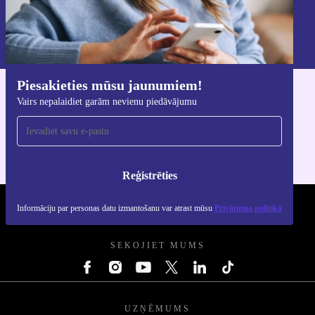
Reģistrēties
Informāciju par personas datu izmantošanu varat atrast mūsu
Privātuma politikā
.
Piesakieties mūsu jaunumiem!
Lejupielādējiet refurbed lietotni
Vairs nepalaidiet garām nevienu piedāvājumu
iOS un Android ierīcēm
Reģistrēties
Informāciju par personas datu izmantošanu var atrast mūsu
Privātuma politikā
REFURBED - RETHINK NEW.
SEKOJIET MUMS
UZŅĒMUMS