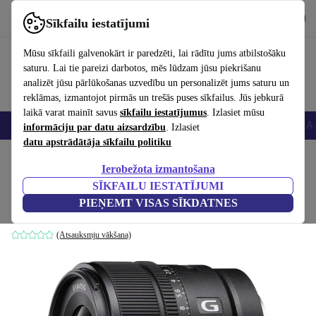
Lejupielādēt lietotni
Lejupielādēt
Sīkfailu iestatījumi
Izmantojiet refurbed ātri un viegli
Mūsu sīkfaili galvenokārt ir paredzēti, lai rādītu jums atbilstošāku
saturu. Lai tie pareizi darbotos, mēs lūdzam jūsu piekrišanu
analizēt jūsu pārlūkošanas uzvedību un personalizēt jums saturu un
reklāmas, izmantojot pirmās un trešās puses sīkfailus. Jūs jebkurā
laikā varat mainīt savus
sīkfailu iestatījumus
. Izlasiet mūsu
Viedtālruņi
Portatīvie datori
Planšetes
Viedpulksteņi
Aksesuāri
Au
informāciju par datu aizsardzību
. Izlasiet
datu apstrādātāja sīkfailu politiku
Sākums
Produkti
Kameras
Objektīvi
Ierobežota izmantošana
SĪKFAILU IESTATĪJUMI
Sony E 15mm 1.4 G
PIEŅEMT VISAS SĪKDATNES
Melna
(Atsauksmju vākšana)