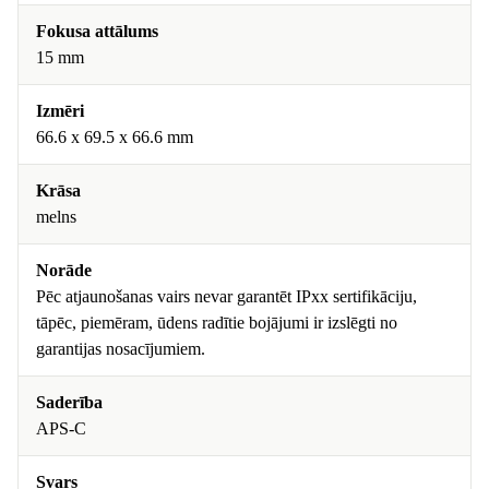
Fokusa attālums
15 mm
Izmēri
66.6 x 69.5 x 66.6 mm
Krāsa
melns
Norāde
Pēc atjaunošanas vairs nevar garantēt IPxx sertifikāciju,
tāpēc, piemēram, ūdens radītie bojājumi ir izslēgti no
garantijas nosacījumiem.
Saderība
APS-C
Svars