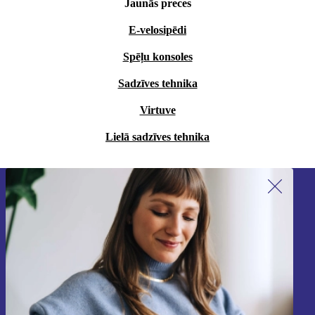
Jaunās preces
E-velosipēdi
Spēļu konsoles
Sadzīves tehnika
Virtuve
Lielā sadzīves tehnika
Piesakieties mūsu jaunumu
saņemšanai!
Nekad vairs nepalaidiet garām nevienu
piedāvājumu.