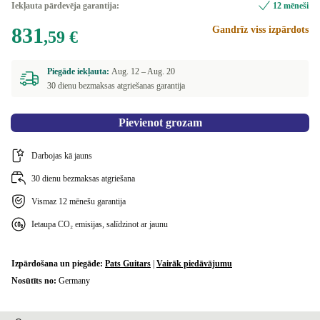
Iekļauta pārdevēja garantija:
12 mēneši
831
Gandrīz viss izpārdots
,59 €
Piegāde iekļauta:
Aug. 12 –
Aug. 20
30 dienu bezmaksas atgriešanas garantija
Pievienot grozam
Darbojas kā jauns
30 dienu bezmaksas atgriešana
Vismaz 12 mēnešu garantija
Ietaupa CO₂ emisijas, salīdzinot ar jaunu
Izpārdošana un piegāde:
Pats Guitars
|
Vairāk piedāvājumu
Nosūtīts no:
Germany