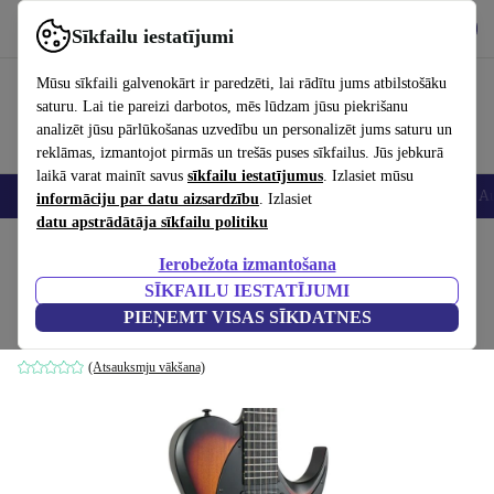
Lejupielādēt lietotni
Lejupielādēt
Sīkfailu iestatījumi
Izmantojiet refurbed ātri un viegli
Mūsu sīkfaili galvenokārt ir paredzēti, lai rādītu jums atbilstošāku
saturu. Lai tie pareizi darbotos, mēs lūdzam jūsu piekrišanu
analizēt jūsu pārlūkošanas uzvedību un personalizēt jums saturu un
reklāmas, izmantojot pirmās un trešās puses sīkfailus. Jūs jebkurā
laikā varat mainīt savus
sīkfailu iestatījumus
. Izlasiet mūsu
Viedtālruņi
Portatīvie datori
Planšetes
Viedpulksteņi
Aksesuāri
Au
informāciju par datu aizsardzību
. Izlasiet
datu apstrādātāja sīkfailu politiku
Sākums
Produkti
Mājsaimniecība
Mūzikas Instrumenti
Ierobežota izmantošana
SĪKFAILU IESTATĪJUMI
Solar T1.6H3TS 2022 - Sunburst
PIEŅEMT VISAS SĪKDATNES
831
,59 €
sunburst
(Atsauksmju vākšana)