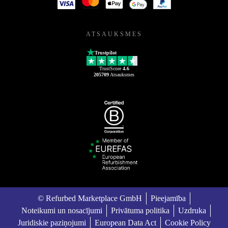
ATSAUKSMES
Trustpilot
TrustScore
4.6
205709
Atsauksmes
© Refurbed Marketplace GmbH
Pieejamība
Noteikumi un nosacījumi
Privātuma politika
Uzdruka
Juridiskie paziņojumi
European Data Act
Cookie Policy