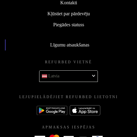
Kontakti
Kļūstiet par pārdevēju
Piegādes statuss
Līgumu atsaukšanas
REFURBED VIETNĒ
Latvia
LEJUPIELĀDĒJIET REFURBED LIETOTNI
APMAKSAS IESPĒJAS