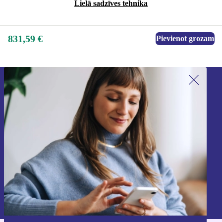
Lielā sadzīves tehnika
831,59 €
Pievienot grozam
Piesakieties mūsu jaunumu
saņemšanai!
Nekad vairs nepalaidiet garām nevienu
piedāvājumu.
Reģistrēties
Informāciju par personas datu izmantošanu varat atrast mūsu
Privātuma politikā
.