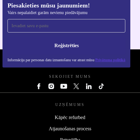
Piesakieties mūsu jaunumiem!
Lejupielādējiet refurbed lietotni
Vairs nepalaidiet garām nevienu piedāvājumu
iOS un Android ierīcēm
Reģistrēties
Informāciju par personas datu izmantošanu var atrast mūsu
Privātuma politikā
REFURBED - RETHINK NEW.
SEKOJIET MUMS
UZŅĒMUMS
Kāpēc refurbed
Atjaunošanas process
Ilgtspējība