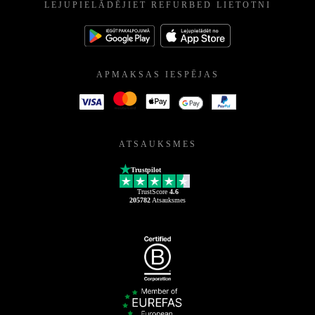
LEJUPIELĀDĒJIET REFURBED LIETOTNI
APMAKSAS IESPĒJAS
ATSAUKSMES
Trustpilot
TrustScore
4.6
205782
Atsauksmes