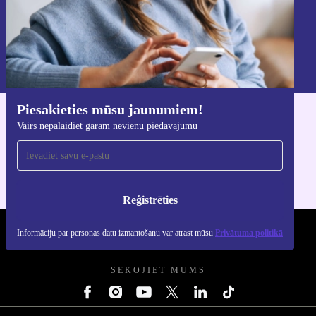
Reģistrēties
Informāciju par personas datu izmantošanu varat atrast mūsu
Privātuma politikā
.
Piesakieties mūsu jaunumiem!
Lejupielādējiet refurbed lietotni
Vairs nepalaidiet garām nevienu piedāvājumu
iOS un Android ierīcēm
Reģistrēties
Informāciju par personas datu izmantošanu var atrast mūsu
Privātuma politikā
REFURBED - RETHINK NEW.
SEKOJIET MUMS