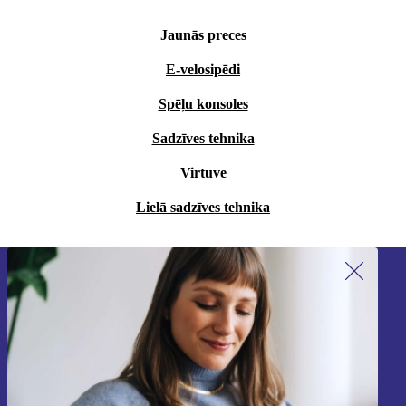
Jaunās preces
E-velosipēdi
Spēļu konsoles
Sadzīves tehnika
Virtuve
Lielā sadzīves tehnika
Piesakieties mūsu jaunumu
saņemšanai!
Nekad vairs nepalaidiet garām nevienu
piedāvājumu.