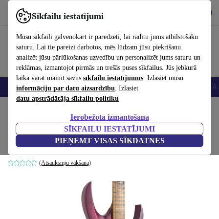
Lejupielādēt lietotni
Lejupielādēt
Sīkfailu iestatījumi
Izmantojiet refurbed ātri un viegli
Mūsu sīkfaili galvenokārt ir paredzēti, lai rādītu jums atbilstošāku
saturu. Lai tie pareizi darbotos, mēs lūdzam jūsu piekrišanu
analizēt jūsu pārlūkošanas uzvedību un personalizēt jums saturu un
reklāmas, izmantojot pirmās un trešās puses sīkfailus. Jūs jebkurā
laikā varat mainīt savus
sīkfailu iestatījumus
. Izlasiet mūsu
Viedtālruņi
Portatīvie datori
Planšetes
Viedpulksteņi
Aksesuāri
Au
informāciju par datu aizsardzību
. Izlasiet
datu apstrādātāja sīkfailu politiku
Sākums
Produkti
Mājsaimniecība
Mūzikas Instrumenti
Ierobežota izmantošana
SĪKFAILU IESTATĪJUMI
Solar ABHT1.6 2024 - Trans Purple
PIEŅEMT VISAS SĪKDATNES
Trans Purple
(Atsauksmju vākšana)