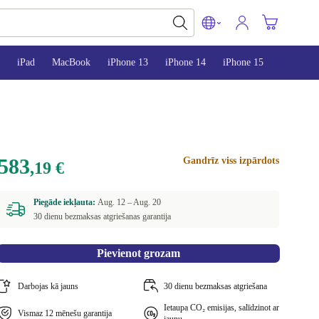
iPad
MacBook
iPhone 13
iPhone 14
iPhone 15
583
Gandrīz viss izpārdots
,19 €
Piegāde iekļauta:
Aug. 12 –
Aug. 20
30 dienu bezmaksas atgriešanas garantija
Pievienot grozam
Darbojas kā jauns
30 dienu bezmaksas atgriešana
Ietaupa CO₂ emisijas, salīdzinot ar
Vismaz 12 mēnešu garantija