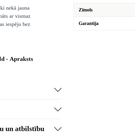
āki nekā jauna
Zīmols
nāts ar vismaz
Garantija
as iespēju bez
ld - Apraksts
 un atbilstību