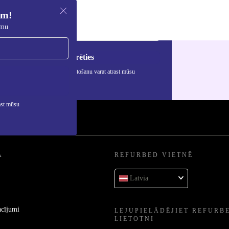
em!
umu
Reģistrēties
rmāciju par personas datu izmantošanu varat atrast mūsu
ātuma politikā
.
ast mūsu
A
REFURBED VIETNĒ
Latvia
acījumi
LEJUPIELĀDĒJIET REFURB
LIETOTNI