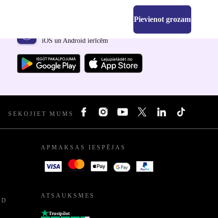
Pievienot grozam
Lejupielādējiet refurbed lietotni
iOS un Android ierīcēm
SEKOJIET MUMS
APMAKSAS IESPĒJAS
ATSAUKSMES
ED
Trustpilot