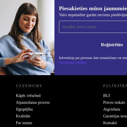
Piesakieties mūsu jaunumi
583,19 €
Vairs nepalaidiet garām nevienu piedāvāj
Piesakieties mūsu jaunumu
saņemšanai!
Nekad vairs nepalaidiet garām nevienu
piedāvājumu.
Info
Priv
Reģistrēties
Informāciju par personas datu izmantošanu var atr
Privātuma politikā
REFURBED - RETHINK NEW.
UZŅĒMUMS
PALĪDZĪB
Kāpēc refurbed
BUJ
Atjaunošanas process
Preces izskats
Ilgtspējība
Atgriešana
Kvalitāte
Garantijas nos
Par mums
Kontakti