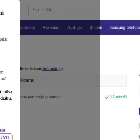
mi
es
Viedpulksteņi
Aksesuāri
Austiņas
iPhone
Samsung telefoni
reizi
Izvēlieties izskatu
(Informācija)
un
kurā
Teicams
et mūsu
Iekļauta pārdevēja garantija:
12 mēneši
rdzību
.
ana
JUMI