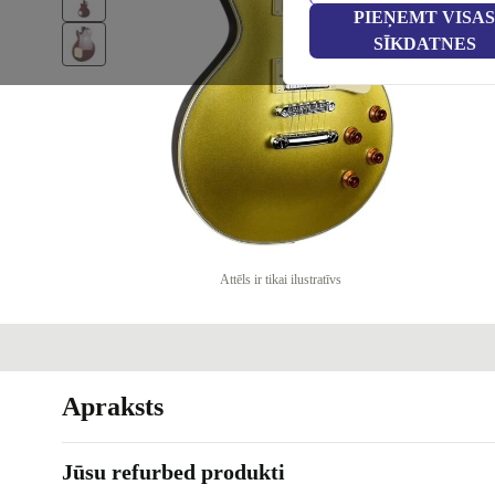
PIEŅEMT VISAS
SĪKDATNES
Attēls ir tikai ilustratīvs
Apraksts
Jūsu refurbed produkti