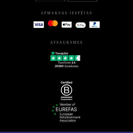
APMAKSAS IESPĒJAS
ATSAUKSMES
Trustpilot
TrustScore
4.6
205869
Atsauksmes