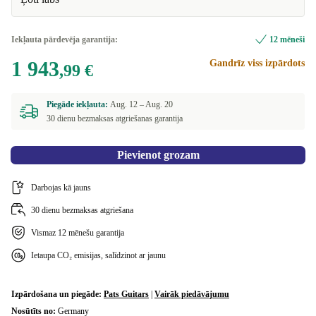
Iekļauta pārdevēja garantija:
12 mēneši
1 943
Gandrīz viss izpārdots
,99 €
Piegāde iekļauta:
Aug. 12 –
Aug. 20
30 dienu bezmaksas atgriešanas garantija
Pievienot grozam
Darbojas kā jauns
30 dienu bezmaksas atgriešana
Vismaz 12 mēnešu garantija
Ietaupa CO₂ emisijas, salīdzinot ar jaunu
Izpārdošana un piegāde:
Pats Guitars
|
Vairāk piedāvājumu
Nosūtīts no:
Germany