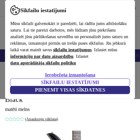
Lejupielādēt lietotni
Lejupielādēt
Sīkfailu iestatījumi
Izmantojiet refurbed ātri un viegli
Mūsu sīkfaili galvenokārt ir paredzēti, lai rādītu jums atbilstošāku
saturu. Lai tie pareizi darbotos, mēs lūdzam jūsu piekrišanu
analizēt jūsu pārlūkošanas uzvedību un personalizēt jums saturu un
reklāmas, izmantojot pirmās un trešās puses sīkfailus. Jūs jebkurā
laikā varat mainīt savus
sīkfailu iestatījumus
. Izlasiet mūsu
Viedtālruņi
Portatīvie datori
Planšetes
Viedpulksteņi
Aksesuāri
Au
informāciju par datu aizsardzību
. Izlasiet
datu apstrādātāja sīkfailu politiku
Sākums
Produkti
Mājsaimniecība
Mūzikas Instrumenti
Ierobežota izmantošana
SĪKFAILU IESTATĪJUMI
Siggi Braun Blackbird –
PIEŅEMT VISAS SĪKDATNES
Custom Shop - 2011 - Matte
1 943
,99 €
Black
matēti melns
(Atsauksmju vākšana)