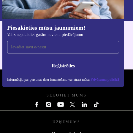
Informāciju par personas datu izmantošanu varat atrast mūsu
Privātuma politikā
.
Piesakieties mūsu jaunumiem!
Lejupielādējiet refurbed lietotni
Vairs nepalaidiet garām nevienu piedāvājumu
iOS un Android ierīcēm
Reģistrēties
Informāciju par personas datu izmantošanu var atrast mūsu
Privātuma politikā
REFURBED - RETHINK NEW.
SEKOJIET MUMS
UZŅĒMUMS