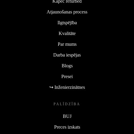
Kāpēc refurbed
Atjaunošanas process
Ilgtspējība
Kvalitāte
Par mums
Darba iespējas
Blogs
Presei
↪ Inženierzinātnes
PALĪDZĪBA
BUJ
Preces izskats