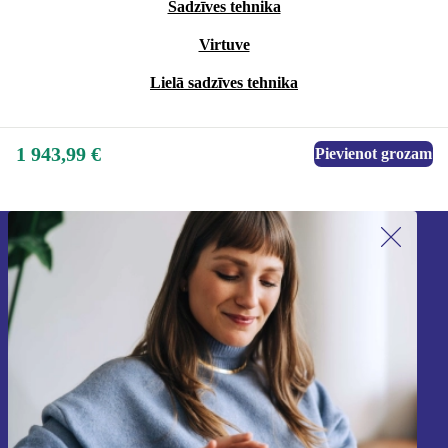
Sadzīves tehnika
Virtuve
Lielā sadzīves tehnika
1 943,99 €
Pievienot grozam
Piesakieties mūsu jaunumu
saņemšanai!
Nekad vairs nepalaidiet garām nevienu
piedāvājumu.
Reģistrēties