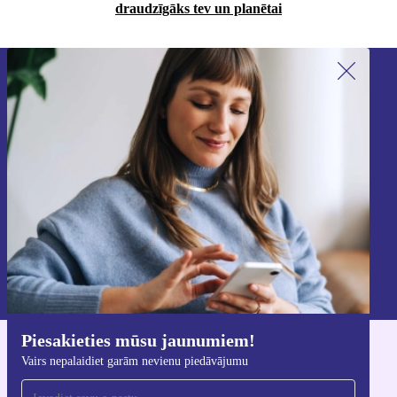
draudzīgāks tev un planētai
Piesakieties mūsu jaunumu
saņemšanai!
Nekad vairs nepalaidiet garām nevienu
piedāvājumu.
Reģistrēties
Informāciju par personas datu izmantošanu varat atrast mūsu
Privātuma politikā
.
Piesakieties mūsu jaunumiem!
Lejupielādējiet refurbed lietotni
Vairs nepalaidiet garām nevienu piedāvājumu
iOS un Android ierīcēm