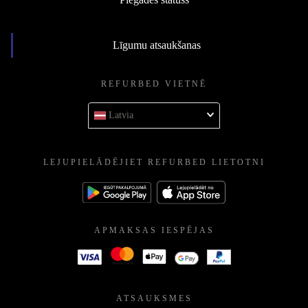
Līgumu atsaukšanas
REFURBED VIETNĒ
Latvia
LEJUPIELĀDĒJIET REFURBED LIETOTNI
APMAKSAS IESPĒJAS
ATSAUKSMES