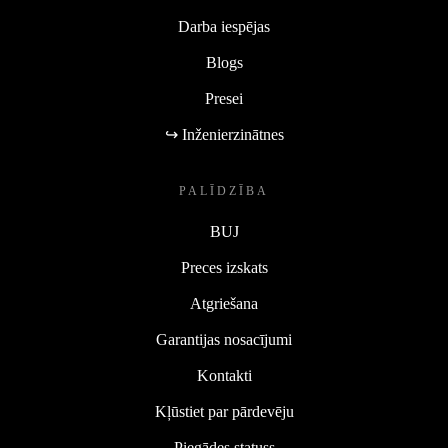
Darba iespējas
Blogs
Presei
↪ Inženierzinātnes
PALĪDZĪBA
BUJ
Preces izskats
Atgriešana
Garantijas nosacījumi
Kontakti
Kļūstiet par pārdevēju
Piegādes statuss