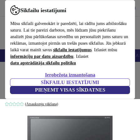
Lejupielādēt lietotni
Lejupielādēt
Sīkfailu iestatījumi
Izmantojiet refurbed ātri un viegli
Mūsu sīkfaili galvenokārt ir paredzēti, lai rādītu jums atbilstošāku
saturu. Lai tie pareizi darbotos, mēs lūdzam jūsu piekrišanu
analizēt jūsu pārlūkošanas uzvedību un personalizēt jums saturu un
reklāmas, izmantojot pirmās un trešās puses sīkfailus. Jūs jebkurā
laikā varat mainīt savus
sīkfailu iestatījumus
. Izlasiet mūsu
Viedtālruņi
Portatīvie datori
Planšetes
Viedpulksteņi
Aksesuāri
Au
informāciju par datu aizsardzību
. Izlasiet
datu apstrādātāja sīkfailu politiku
Sākums
Produkti
Monitori
Ierobežota izmantošana
SĪKFAILU IESTATĪJUMI
Samsung SyncMaster BX2240 | 21.5"
PIEŅEMT VISAS SĪKDATNES
Melns
(Atsauksmju vākšana)