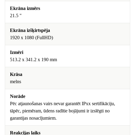
Ekrāna izmērs
21.5 "
Ekrāna izšķirtspēja
1920 x 1080 (FullHD)
Izmēri
513.2 x 341.2 x 190 mm
Krāsa
melns
Norāde
Pēc atjaunošanas vairs nevar garantēt IPxx sertifikāciju,
tāpēc, piemēram, ūdens radītie bojājumi ir izslēgti no
garantijas nosacījumiem.
Reakcijas laiks