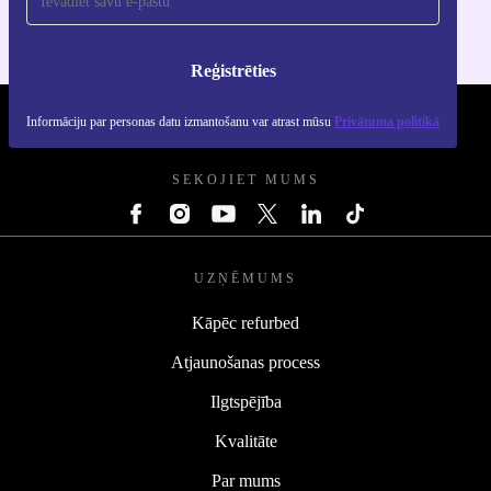
Reģistrēties
Informāciju par personas datu izmantošanu var atrast mūsu
Privātuma politikā
REFURBED - RETHINK NEW.
SEKOJIET MUMS
UZŅĒMUMS
Kāpēc refurbed
Atjaunošanas process
Ilgtspējība
Kvalitāte
Par mums