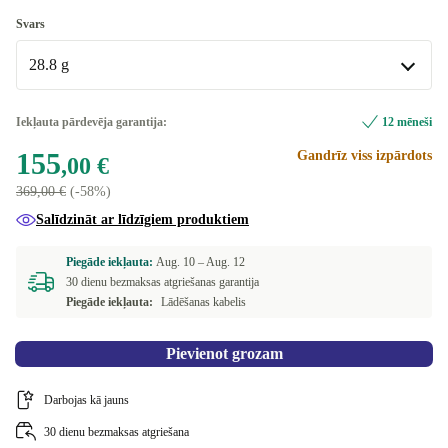
bēšs
Svars
Pieejams citās konfigurācijās
28.8 g
pelēks
+40,00 €
28.8 g
Iekļauta pārdevēja garantija:
12 mēneši
zaļš
+40,00 €
Pieejams citās konfigurācijās
155
Gandrīz viss izpārdots
,00 €
33.8 g
+40,00 €
369,00 €
(-58%)
Salīdzināt ar līdzīgiem produktiem
Piegāde iekļauta:
Aug. 10 –
Aug. 12
30 dienu bezmaksas atgriešanas garantija
Piegāde iekļauta:
Lādēšanas kabelis
Pievienot grozam
Darbojas kā jauns
30 dienu bezmaksas atgriešana