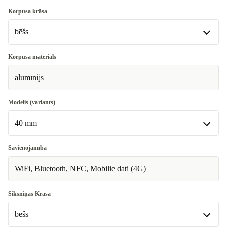
44.4 x 44.4 x 9.7 mm
+40,00 €
40 mm
Korpusa krāsa
Pieejams citās konfigurācijās
bēšs
44 mm
+40,00 €
bēšs
Korpusa materiāls
Pieejams citās konfigurācijās
alumīnijs
sudrabs
+40,00 €
Modelis (variants)
zaļš
+40,00 €
40 mm
40 mm
Savienojamība
Pieejams citās konfigurācijās
WiFi, Bluetooth, NFC, Mobilie dati (4G)
44 mm
+40,00 €
Siksniņas Krāsa
bēšs