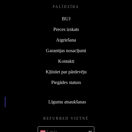
PALĪDZĪBA
BUJ
Preces izskats
Atgriešana
Garantijas nosacījumi
Kontakti
Kļūstiet par pārdevēju
Piegādes statuss
Līgumu atsaukšanas
REFURBED VIETNĒ
Latvia