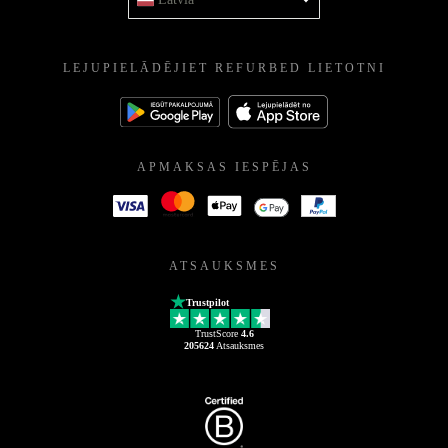
LEJUPIELĀDĒJIET REFURBED LIETOTNI
APMAKSAS IESPĒJAS
ATSAUKSMES
Trustpilot
TrustScore
4.6
205624
Atsauksmes