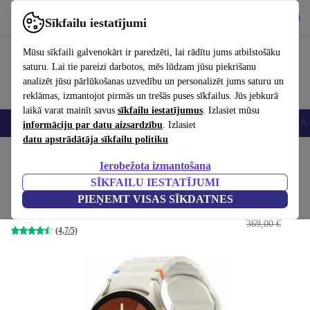
Lejupielādēt lietotni
Lejupielādēt
Sīkfailu iestatījumi
Izmantojiet refurbed ātri un viegli
Mūsu sīkfaili galvenokārt ir paredzēti, lai rādītu jums atbilstošāku
saturu. Lai tie pareizi darbotos, mēs lūdzam jūsu piekrišanu
analizēt jūsu pārlūkošanas uzvedību un personalizēt jums saturu un
reklāmas, izmantojot pirmās un trešās puses sīkfailus. Jūs jebkurā
laikā varat mainīt savus
sīkfailu iestatījumus
. Izlasiet mūsu
Viedtālruņi
Portatīvie datori
Planšetes
Viedpulksteņi
Aksesuāri
Au
informāciju par datu aizsardzību
. Izlasiet
datu apstrādātāja sīkfailu politiku
Sākums
Produkti
Viedpulksteņi
Ierobežota izmantošana
SĪKFAILU IESTATĪJUMI
Samsung Galaxy Watch 7 (2024)
PIEŅEMT VISAS SĪKDATNES
155
,00 €
40 mm | 4G | bēša | bēša
369,00 €
(4,7/5)