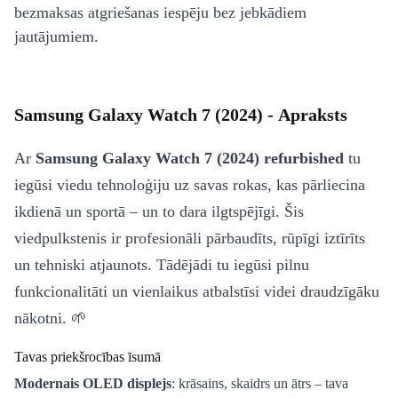
bezmaksas atgriešanas iespēju bez jebkādiem
jautājumiem.
Samsung Galaxy Watch 7 (2024) - Apraksts
Ar
Samsung Galaxy Watch 7 (2024) refurbished
tu
iegūsi viedu tehnoloģiju uz savas rokas, kas pārliecina
ikdienā un sportā – un to dara ilgtspējīgi. Šis
viedpulkstenis ir profesionāli pārbaudīts, rūpīgi iztīrīts
un tehniski atjaunots. Tādējādi tu iegūsi pilnu
funkcionalitāti un vienlaikus atbalstīsi videi draudzīgāku
nākotni. 🌱
Tavas priekšrocības īsumā
Modernais OLED displejs
: krāsains, skaidrs un ātrs – tava