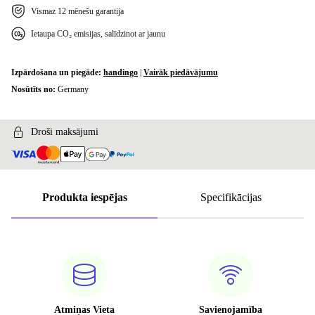
Vismaz 12 mēnešu garantija
Ietaupa CO₂ emisijas, salīdzinot ar jaunu
Izpārdošana un piegāde:
handingo
|
Vairāk piedāvājumu
Nosūtīts no:
Germany
Droši maksājumi
Produkta iespējas
Specifikācijas
Atmiņas Vieta
Savienojamība