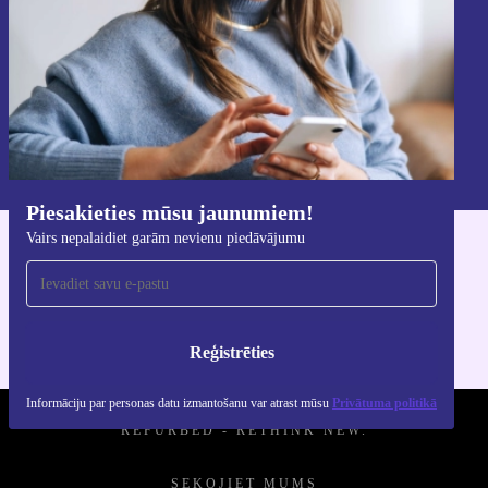
Reģistrēties
Informāciju par personas datu izmantošanu varat atrast mūsu
Privātuma politikā
.
Piesakieties mūsu jaunumiem!
Vairs nepalaidiet garām nevienu piedāvājumu
Lejupielādējiet refurbed lietotni
iOS un Android ierīcēm
Reģistrēties
Informāciju par personas datu izmantošanu var atrast mūsu
Privātuma politikā
REFURBED - RETHINK NEW.
SEKOJIET MUMS