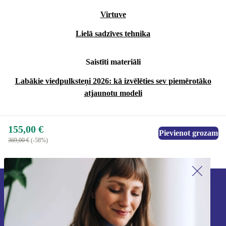
Virtuve
Lielā sadzīves tehnika
Saistīti materiāli
Labākie viedpulksteņi 2026: kā izvēlēties sev piemērotāko
atjaunotu modeli
155,00 €
Pievienot grozam
369,00 €
(-58%)
Piesakieties mūsu jaunumu
saņemšanai!
Nekad vairs nepalaidiet garām nevienu
piedāvājumu.