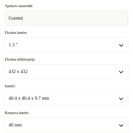
Ļoti labs
Apdares materiāls
Gummi
Teicams
+10,00 €
Premium
+29,22 €
Ekrāna izmērs
1.3 "
1.3 "
Ekrāna izšķirtspēja
Pieejams citās konfigurācijās
432 x 432
1.5 "
+40,00 €
432 x 432
Izmēri
Pieejams citās konfigurācijās
40.4 x 40.4 x 9.7 mm
480 x 480
+40,00 €
40.4 x 40.4 x 9.7 mm
Korpusa izmērs
Pieejams citās konfigurācijās
40 mm