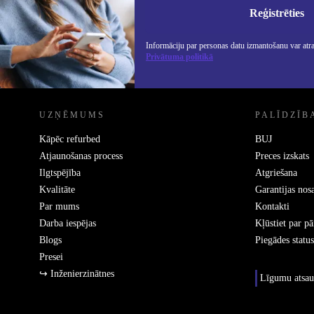
piedāvājumu.
Info
Priv
Reģistrēties
Informāciju par personas datu izmantošanu var atr
Privātuma politikā
REFURBED - RETHINK NEW.
UZŅĒMUMS
PALĪDZĪB
Kāpēc refurbed
BUJ
Atjaunošanas process
Preces izskats
Ilgtspējība
Atgriešana
Kvalitāte
Garantijas nos
Par mums
Kontakti
Darba iespējas
Kļūstiet par p
Blogs
Piegādes status
Presei
↪ Inženierzinātnes
Līgumu atsau