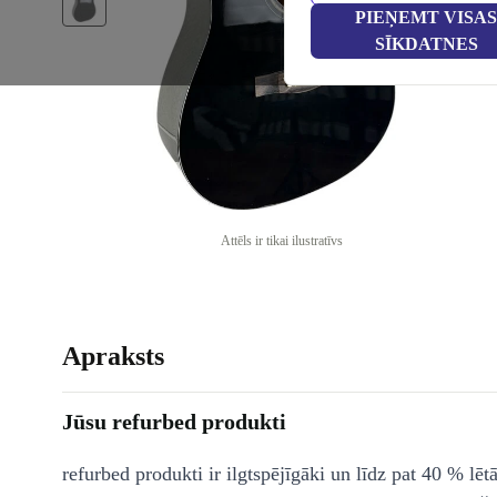
PIEŅEMT VISAS
SĪKDATNES
Attēls ir tikai ilustratīvs
Apraksts
Jūsu refurbed produkti
refurbed produkti ir ilgtspējīgāki un līdz pat 40 % lēt