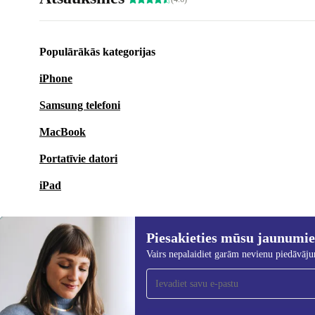
Populārākās kategorijas
iPhone
Samsung telefoni
MacBook
Portatīvie datori
iPad
Piesakieties mūsu jaunumi
Vairs nepalaidiet garām nevienu piedāvāj
Piesakieties mūsu jaunumu
saņemšanai!
Nekad vairs nepalaidiet garām nevienu