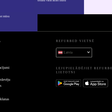
rmāciju par personas datu izmantošanu varat atrast mūsu
ātuma politikā
.
ast mūsu
A
REFURBED VIETNĒ
Latvia
acījumi
LEJUPIELĀDĒJIET REFURB
LIETOTNI
ārdevēju
s
kšanas