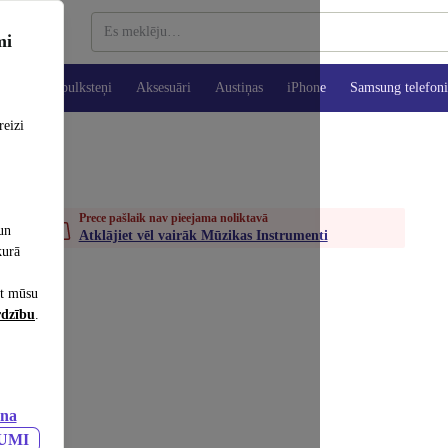
mi
es
Viedpulksteņi
Aksesuāri
Austiņas
iPhone
Samsung telefoni
reizi
Prece pašlaik nav pieejama noliktavā
un
Atklājiet vēl vairāk Mūzikas Instrumenti
kurā
et mūsu
rdzību
.
ana
JUMI