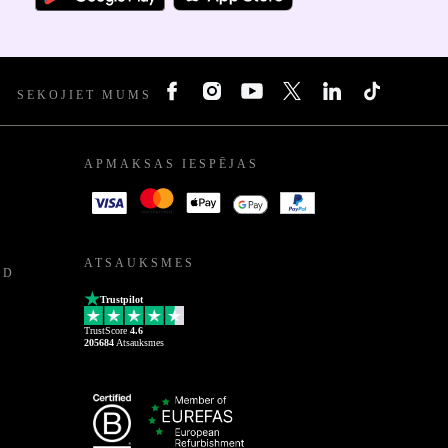
SEKOJIET MUMS
APMAKSAS IESPĒJAS
ATSAUKSMES
ED
Trustpilot
TrustScore
4.6
205684
Atsauksmes