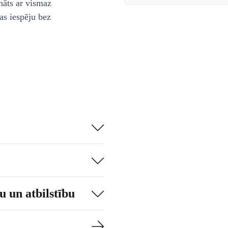
nāts ar vismaz
as iespēju bez
 un atbilstību