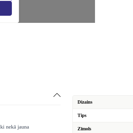
Dizains
Tips
āki nekā jauna
Zīmols