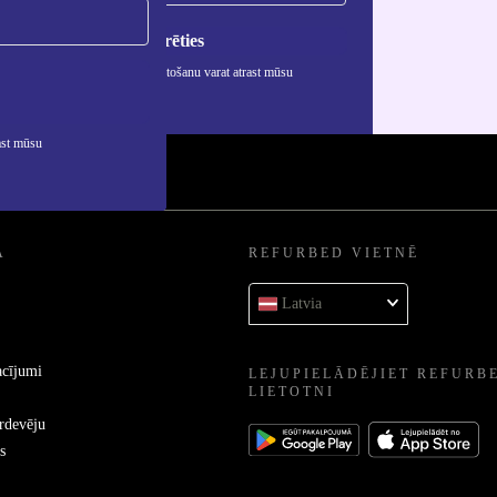
Reģistrēties
rmāciju par personas datu izmantošanu varat atrast mūsu
ātuma politikā
.
ast mūsu
A
REFURBED VIETNĒ
Latvia
acījumi
LEJUPIELĀDĒJIET REFURB
LIETOTNI
ārdevēju
s