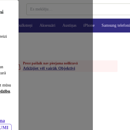
mi
es
Viedpulksteņi
Aksesuāri
Austiņas
iPhone
Samsung telefoni
reizi
Prece pašlaik nav pieejama noliktavā
un
Atklājiet vēl vairāk Objektīvi
kurā
et mūsu
rdzību
.
ana
JUMI