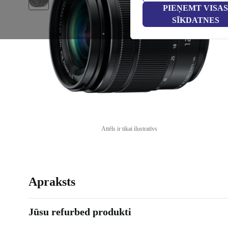
PIEŅEMT VISAS
SĪKDATNES
Attēls ir tikai ilustratīvs
Apraksts
Jūsu refurbed produkti