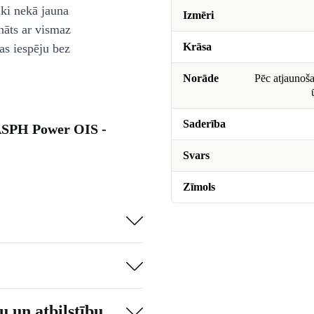
āki nekā jauna
Izmēri
nāts ar vismaz
Krāsa
as iespēju bez
Norāde
Pēc atjaunoša
Saderība
ASPH Power OIS -
Svars
Zīmols
 un atbilstību