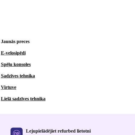
Jaunās preces
E-velosipēdi
Spēļu konsoles
Sadzīves tehnika
Virtuve
Lielā sadzīves tehnika
Lejupielādējiet refurbed lietotni