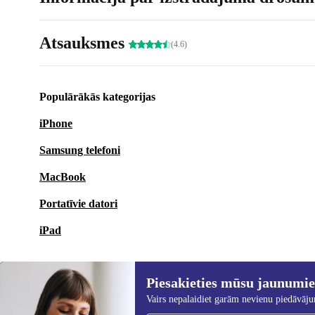
Atsauksmes
(4.6)
Populārākās kategorijas
iPhone
Samsung telefoni
MacBook
Portatīvie datori
iPad
Piesakieties mūsu jaunumi
Vairs nepalaidiet garām nevienu piedāvāj
Piesakieties mūsu jaunumu