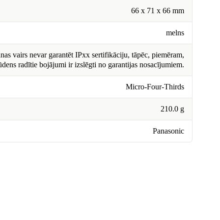
66 x 71 x 66 mm
melns
nas vairs nevar garantēt IPxx sertifikāciju, tāpēc, piemēram,
ūdens radītie bojājumi ir izslēgti no garantijas nosacījumiem.
Micro-Four-Thirds
210.0 g
Panasonic