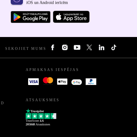
iOS un Android ierīcēm
SEKOJIET MUMS
APMAKSAS IESPĒJAS
ATSAUKSMES
ED
Trustpilot
TrustScore
4.6
205848
Atsauksmes