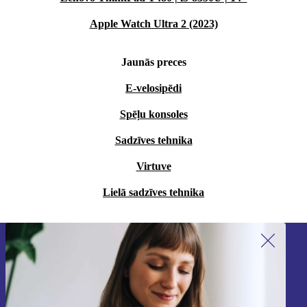
Apple Watch Ultra 2 (2023)
Jaunās preces
E-velosipēdi
Spēļu konsoles
Sadzīves tehnika
Virtuve
Lielā sadzīves tehnika
Piesakieties mūsu jaunumu
saņemšanai!
Nekad vairs nepalaidiet garām nevienu
piedāvājumu.