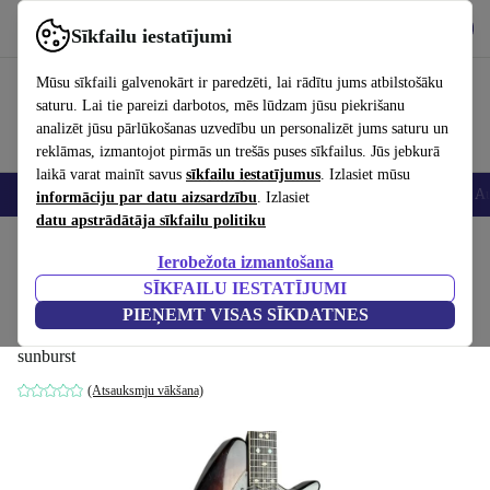
Lejupielādēt lietotni
Lejupielādēt
Sīkfailu iestatījumi
Izmantojiet refurbed ātri un viegli
Mūsu sīkfaili galvenokārt ir paredzēti, lai rādītu jums atbilstošāku
saturu. Lai tie pareizi darbotos, mēs lūdzam jūsu piekrišanu
analizēt jūsu pārlūkošanas uzvedību un personalizēt jums saturu un
reklāmas, izmantojot pirmās un trešās puses sīkfailus. Jūs jebkurā
laikā varat mainīt savus
sīkfailu iestatījumus
. Izlasiet mūsu
Viedtālruņi
Portatīvie datori
Planšetes
Viedpulksteņi
Aksesuāri
Au
informāciju par datu aizsardzību
. Izlasiet
datu apstrādātāja sīkfailu politiku
Sākums
Produkti
Mājsaimniecība
Mūzikas Instrumenti
Ierobežota izmantošana
SĪKFAILU IESTATĪJUMI
Ovation Deacon 12-String 1975-1980 -
PIEŅEMT VISAS SĪKDATNES
Sunburst
sunburst
(Atsauksmju vākšana)