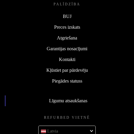
PALĪDZĪBA
BUJ
Preces izskats
Atgriešana
Garantijas nosacījumi
Kontakti
Kļūstiet par pārdevēju
Piegādes statuss
Līgumu atsaukšanas
REFURBED VIETNĒ
Latvia