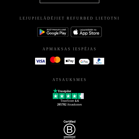
LEJUPIELĀDĒJIET REFURBED LIETOTNI
APMAKSAS IESPĒJAS
ATSAUKSMES
Trustpilot
TrustScore
4.6
205782
Atsauksmes