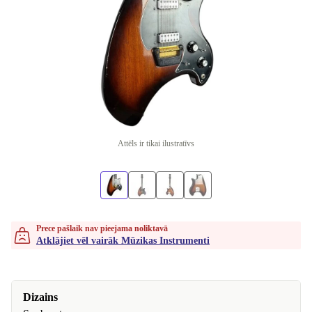
Attēls ir tikai ilustratīvs
Prece pašlaik nav pieejama noliktavā
Atklājiet vēl vairāk Mūzikas Instrumenti
Dizains