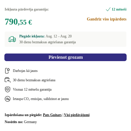
Iekļauta pārdevēja garantija:
12 mēneši
790
Gandrīz viss izpārdots
,55 €
Piegāde iekļauta:
Aug. 12 –
Aug. 20
30 dienu bezmaksas atgriešanas garantija
Pievienot grozam
Darbojas kā jauns
30 dienu bezmaksas atgriešana
Vismaz 12 mēnešu garantija
Ietaupa CO₂ emisijas, salīdzinot ar jaunu
Izpārdošana un piegāde:
Pats Guitars
|
Visi piedāvājumi
Nosūtīts no:
Germany