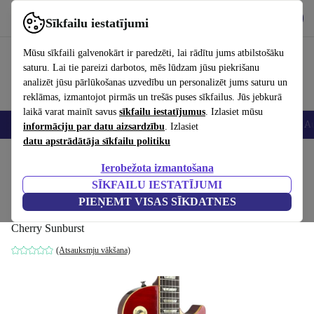
Lejupielādēt lietotni
Lejupielādēt
Sīkfailu iestatījumi
Izmantojiet refurbed ātri un viegli
Mūsu sīkfaili galvenokārt ir paredzēti, lai rādītu jums atbilstošāku
saturu. Lai tie pareizi darbotos, mēs lūdzam jūsu piekrišanu
analizēt jūsu pārlūkošanas uzvedību un personalizēt jums saturu un
reklāmas, izmantojot pirmās un trešās puses sīkfailus. Jūs jebkurā
laikā varat mainīt savus
sīkfailu iestatījumus
. Izlasiet mūsu
Viedtālruņi
Portatīvie datori
Planšetes
Viedpulksteņi
Aksesuāri
Au
informāciju par datu aizsardzību
. Izlasiet
datu apstrādātāja sīkfailu politiku
Sākums
Produkti
Mājsaimniecība
Mūzikas Instrumenti
Ierobežota izmantošana
SĪKFAILU IESTATĪJUMI
Orville LPS Les Paul Standard -
PIEŅEMT VISAS SĪKDATNES
Cherry Sunburst
790
,55 €
Cherry Sunburst
(Atsauksmju vākšana)