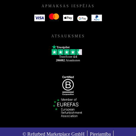
APMAKSAS IESPĒJAS
ATSAUKSMES
Trustpilot
TrustScore
4.6
206082
Atsauksmes
© Refurbed Marketplace GmbH
Pieejamība