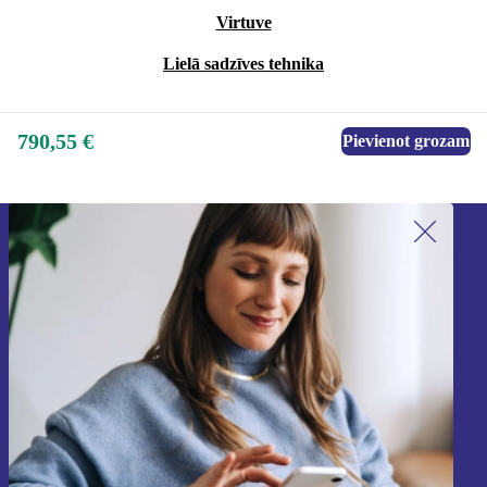
Virtuve
Lielā sadzīves tehnika
790,55 €
Pievienot grozam
Piesakieties mūsu jaunumu
saņemšanai!
Nekad vairs nepalaidiet garām nevienu
piedāvājumu.
Reģistrēties
Informāciju par personas datu izmantošanu varat atrast mūsu