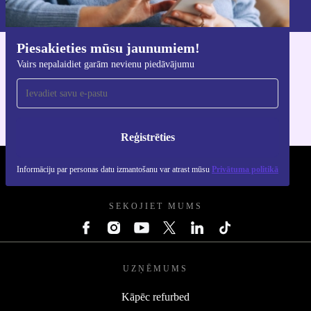
Privātuma politikā
.
Piesakieties mūsu jaunumiem!
Lejupielādējiet refurbed lietotni
Vairs nepalaidiet garām nevienu piedāvājumu
iOS un Android ierīcēm
Reģistrēties
Informāciju par personas datu izmantošanu var atrast mūsu
Privātuma politikā
REFURBED LATVIJA - RETHINK NEW.
SEKOJIET MUMS
UZŅĒMUMS
Kāpēc refurbed