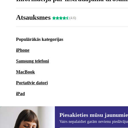
Atsauksmes
(4.6)
Populārākās kategorijas
iPhone
Samsung telefoni
MacBook
Portatīvie datori
iPad
Piesakieties mūsu jaunumi
Vairs nepalaidiet garām nevienu piedāvāj
Piesakieties mūsu jaunumu