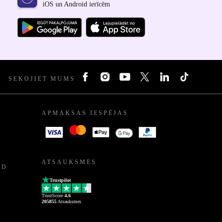
iOS un Android ierīcēm
SEKOJIET MUMS
APMAKSAS IESPĒJAS
ATSAUKSMES
ED
Trustpilot
TrustScore
4.6
205855
Atsauksmes