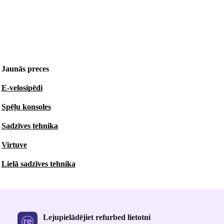
Jaunās preces
E-velosipēdi
Spēļu konsoles
Sadzīves tehnika
Virtuve
Lielā sadzīves tehnika
Lejupielādējiet refurbed lietotni