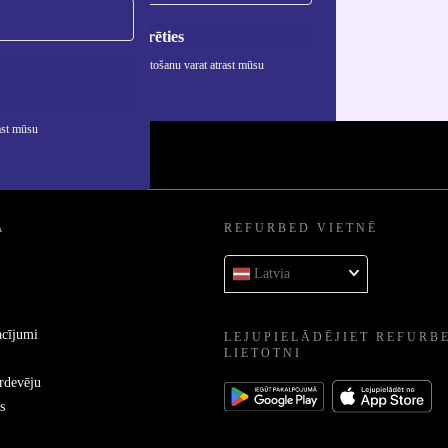
Reģistrēties
rmāciju par personas datu izmantošanu varat atrast mūsu
ātuma politikā
.
ast mūsu
A
REFURBED VIETNĒ
Latvia
acījumi
LEJUPIELĀDĒJIET REFURB
LIETOTNI
ārdevēju
s