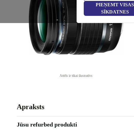
PIEŅEMT VISAS
SĪKDATNES
Attēls ir tikai ilustratīvs
Apraksts
Jūsu refurbed produkti