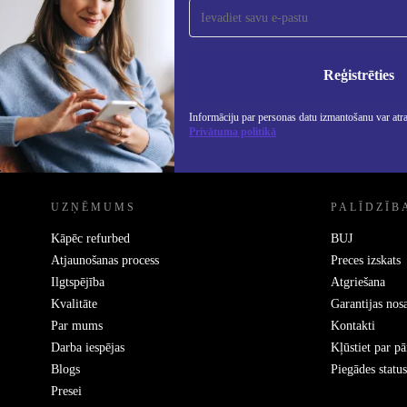
saņemšanai!
Nekad vairs nepalaidiet garām nevienu
piedāvājumu.
Info
Priv
Reģistrēties
Informāciju par personas datu izmantošanu var atr
Privātuma politikā
REFURBED - RETHINK NEW.
UZŅĒMUMS
PALĪDZĪB
Kāpēc refurbed
BUJ
Atjaunošanas process
Preces izskats
Ilgtspējība
Atgriešana
Kvalitāte
Garantijas nos
Par mums
Kontakti
Darba iespējas
Kļūstiet par p
Blogs
Piegādes status
Presei