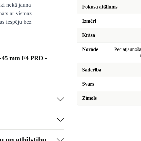
āki nekā jauna
Fokusa attālums
nāts ar vismaz
Izmēri
as iespēju bez
Krāsa
Norāde
Pēc atjaunoša
2-45 mm F4 PRO -
Saderība
Svars
Zīmols
 un atbilstību