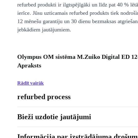
refurbed produkti ir ilgtspējīgāki un līdz pat 40 % lēt
ierīce. Jūsu uzticamais refurbed produkts tiek nodroši
12 mēnešu garantiju un 30 dienu bezmaksas atgriešan
jebkādiem jautājumiem.
Olympus OM sistēma M.Zuiko Digital ED 1
Apraksts
Rādīt vairāk
refurbed process
Bieži uzdotie jautājumi
Informācija par izstrādājuma drošumu