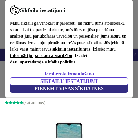
Lejupielādēt lietotni
Lejupielādēt
Sīkfailu iestatījumi
Izmantojiet refurbed ātri un viegli
Mūsu sīkfaili galvenokārt ir paredzēti, lai rādītu jums atbilstošāku
saturu. Lai tie pareizi darbotos, mēs lūdzam jūsu piekrišanu
analizēt jūsu pārlūkošanas uzvedību un personalizēt jums saturu un
reklāmas, izmantojot pirmās un trešās puses sīkfailus. Jūs jebkurā
laikā varat mainīt savus
sīkfailu iestatījumus
. Izlasiet mūsu
Viedtālruņi
Portatīvie datori
Planšetes
Viedpulksteņi
Aksesuāri
Au
informāciju par datu aizsardzību
. Izlasiet
datu apstrādātāja sīkfailu politiku
Sākums
Produkti
Mobilie tālruņi un viedtālruņi
Nokia mobilie tālruņi
Ierobežota izmantošana
SĪKFAILU IESTATĪJUMI
Nokia G22
PIEŅEMT VISAS SĪKDATNES
4 GB | 128 GB | Meteor Grey
(3 atsauksmes)