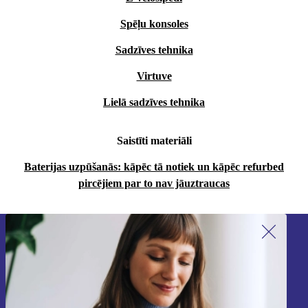
Spēļu konsoles
Sadzīves tehnika
Virtuve
Lielā sadzīves tehnika
Saistīti materiāli
Baterijas uzpūšanās: kāpēc tā notiek un kāpēc refurbed
pircējiem par to nav jāuztraucas
Piesakieties mūsu jaunumu
saņemšanai!
Nekad vairs nepalaidiet garām nevienu
piedāvājumu.