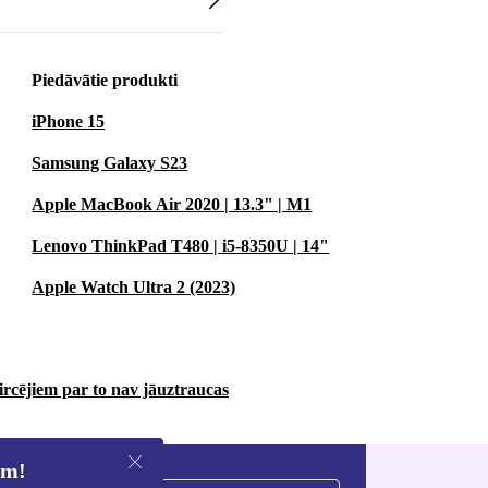
Piedāvātie produkti
iPhone 15
Samsung Galaxy S23
Apple MacBook Air 2020 | 13.3" | M1
Lenovo ThinkPad T480 | i5-8350U | 14"
Apple Watch Ultra 2 (2023)
ircējiem par to nav jāuztraucas
em!