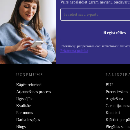
Vairs nepalaidiet garām nevienu piedāvāj
Piesakieties mūsu jaunumu
saņemšanai!
Nekad vairs nepalaidiet garām nevienu
piedāvājumu.
Info
Priv
Reģistrēties
Informāciju par personas datu izmantošanu var atr
Privātuma politikā
REFURBED - RETHINK NEW.
UZŅĒMUMS
PALĪDZĪB
Kāpēc refurbed
BUJ
Atjaunošanas process
Preces izskats
Ilgtspējība
Atgriešana
Kvalitāte
Garantijas nos
Par mums
Kontakti
Darba iespējas
Kļūstiet par p
Blogs
Piegādes status