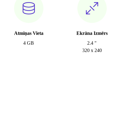
Atmiņas Vieta
Ekrāna Izmērs
4 GB
2.4 "
320 x 240