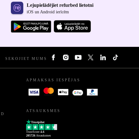
Lejupielādējiet refurbed lietotni
iOS un Android ierīcēm
SEKOJIET MUMS
APMAKSAS IESPĒJAS
ATSAUKSMES
ED
Trustpilot
TrustScore
4.6
205726
Atsauksmes