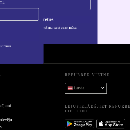
umu
Reģistrēties
rmāciju par personas datu izmantošanu varat atrast mūsu
ātuma politikā
.
ast mūsu
A
REFURBED VIETNĒ
Latvia
acījumi
LEJUPIELĀDĒJIET REFURB
LIETOTNI
ārdevēju
s