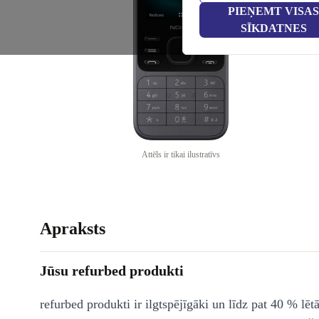
PIEŅEMT VISAS
SĪKDATNES
Attēls ir tikai ilustratīvs
Apraksts
Jūsu refurbed produkti
refurbed produkti ir ilgtspējīgāki un līdz pat 40 % lēt