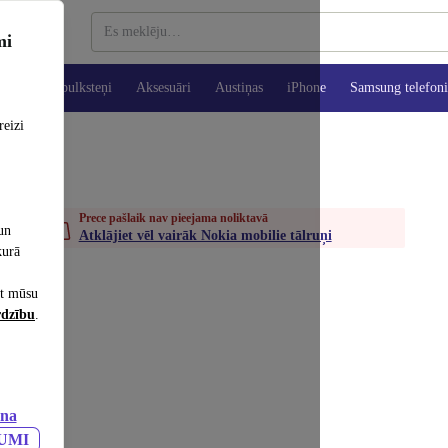
mi
es
Viedpulksteņi
Aksesuāri
Austiņas
iPhone
Samsung telefoni
reizi
Prece pašlaik nav pieejama noliktavā
un
Atklājiet vēl vairāk Nokia mobilie tālruņi
kurā
et mūsu
rdzību
.
ana
JUMI