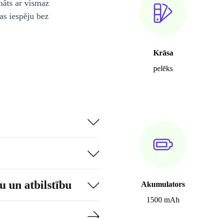
nāts ar vismaz
as iespēju bez
Krāsa
pelēks
 un atbilstību
Akumulators
1500 mAh