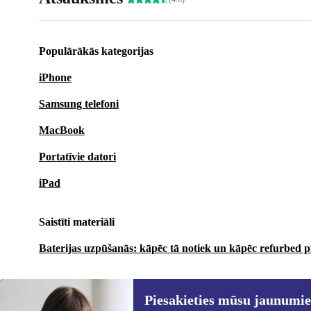
Populārākās kategorijas
iPhone
Samsung telefoni
MacBook
Portatīvie datori
iPad
Saistīti materiāli
Baterijas uzpūšanās: kāpēc tā notiek un kāpēc refurbed p
Piesakieties mūsu jaunumi