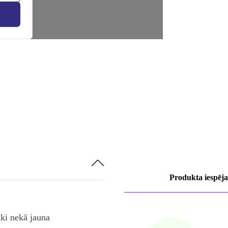
Produkta iespēja
āki nekā jauna