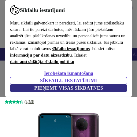
Lejupielādēt lietotni
Lejupielādēt
Sīkfailu iestatījumi
Izmantojiet refurbed ātri un viegli
Mūsu sīkfaili galvenokārt ir paredzēti, lai rādītu jums atbilstošāku
saturu. Lai tie pareizi darbotos, mēs lūdzam jūsu piekrišanu
analizēt jūsu pārlūkošanas uzvedību un personalizēt jums saturu un
reklāmas, izmantojot pirmās un trešās puses sīkfailus. Jūs jebkurā
laikā varat mainīt savus
sīkfailu iestatījumus
. Izlasiet mūsu
Viedtālruņi
Portatīvie datori
Planšetes
Viedpulksteņi
Aksesuāri
Au
informāciju par datu aizsardzību
. Izlasiet
datu apstrādātāja sīkfailu politiku
Sākums
Produkti
Mobilie tālruņi un viedtālruņi
Nokia mobilie tālruņi
Ierobežota izmantošana
SĪKFAILU IESTATĪJUMI
Nokia 5.4
PIEŅEMT VISAS SĪKDATNES
4 GB | 128 GB | Dual-SIM | Dusk
(4,7/5)