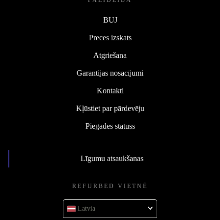
PALĪDZĪBA
BUJ
Preces izskats
Atgriešana
Garantijas nosacījumi
Kontakti
Kļūstiet par pārdevēju
Piegādes statuss
Līgumu atsaukšanas
REFURBED VIETNĒ
Latvia