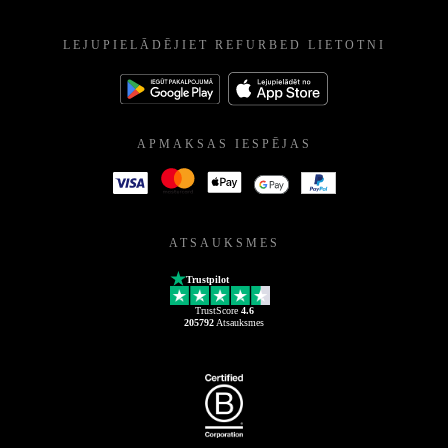
LEJUPIELĀDĒJIET REFURBED LIETOTNI
APMAKSAS IESPĒJAS
ATSAUKSMES
Trustpilot
TrustScore
4.6
205792
Atsauksmes