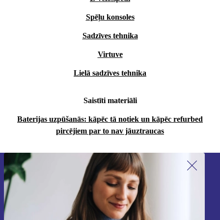
Spēļu konsoles
Sadzīves tehnika
Virtuve
Lielā sadzīves tehnika
Saistīti materiāli
Baterijas uzpūšanās: kāpēc tā notiek un kāpēc refurbed
pircējiem par to nav jāuztraucas
Piesakieties mūsu jaunumu
saņemšanai!
Nekad vairs nepalaidiet garām nevienu
piedāvājumu.