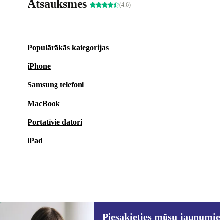
Atsauksmes
(4.6)
Populārākās kategorijas
iPhone
Samsung telefoni
MacBook
Portatīvie datori
iPad
Piesakieties mūsu jaunumi