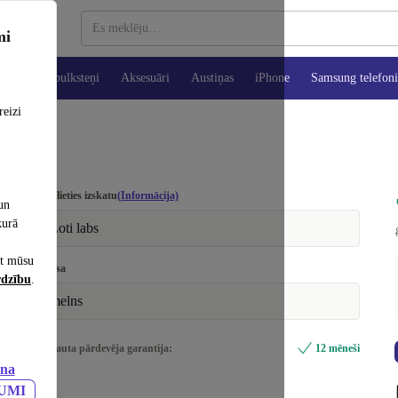
mi
es
Viedpulksteņi
Aksesuāri
Austiņas
iPhone
Samsung telefoni
reizi
Izvēlieties izskatu
(Informācija)
un
kurā
Ļoti labs
et mūsu
Krāsa
rdzību
.
melns
Iekļauta pārdevēja garantija:
12 mēneši
ana
JUMI