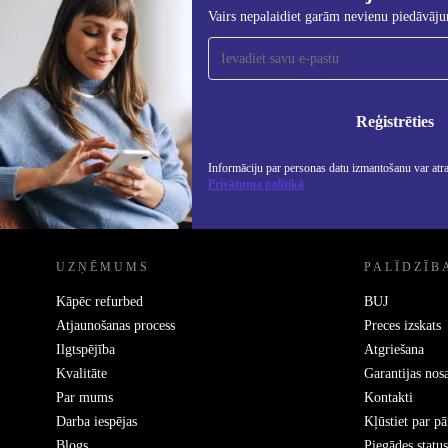
726,00 €
899,00 €
(-19%)
Vairs nepalaidiet garām nevienu piedāvāj
Piesakieties mūsu jaunumu
saņemšanai!
Nekad vairs nepalaidiet garām nevienu
piedāvājumu.
Info
Priv
Reģistrēties
Informāciju par personas datu izmantošanu var atr
Privātuma politikā
REFURBED - RETHINK NEW.
UZŅĒMUMS
PALĪDZĪB
Kāpēc refurbed
BUJ
Atjaunošanas process
Preces izskats
Ilgtspējība
Atgriešana
Kvalitāte
Garantijas nos
Par mums
Kontakti
Darba iespējas
Kļūstiet par p
Blogs
Piegādes status