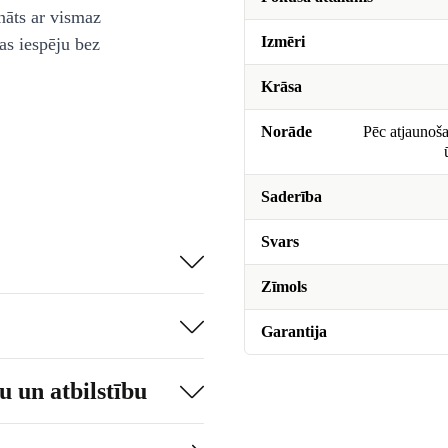
nāts ar vismaz
Izmēri
as iespēju bez
Krāsa
Norāde
Pēc atjaunoša
Saderība
Svars
Zīmols
Garantija
 un atbilstību