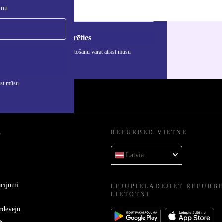
umu
Reģistrēties
rmāciju par personas datu izmantošanu varat atrast mūsu
ātuma politikā
.
ast mūsu
A
REFURBED VIETNĒ
Latvia
acījumi
LEJUPIELĀDĒJIET REFURB
LIETOTNI
ārdevēju
s