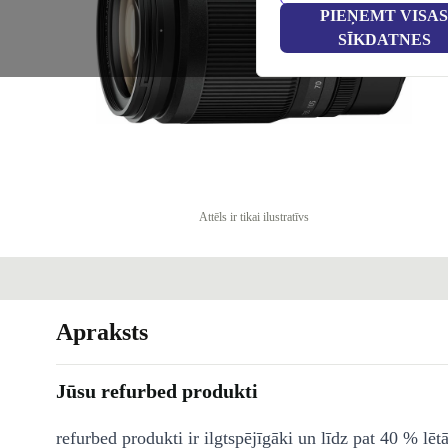
PIEŅEMT VISAS
SĪKDATNES
Attēls ir tikai ilustratīvs
Apraksts
Jūsu refurbed produkti
refurbed produkti ir ilgtspējīgāki un līdz pat 40 % lēt