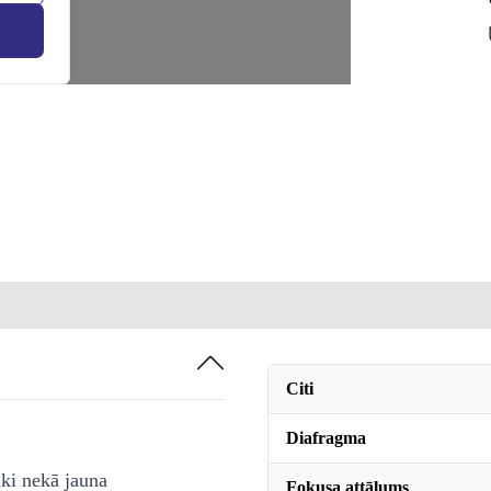
Citi
Diafragma
āki nekā jauna
Fokusa attālums