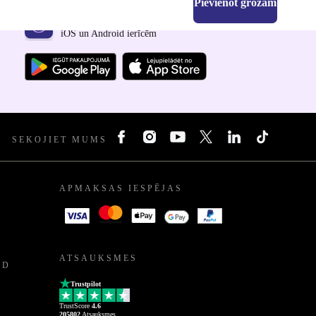
Pievienot grozam
Lejupielādējiet refurbed lietotni
iOS un Android ierīcēm
SEKOJIET MUMS
APMAKSAS IESPĒJAS
ATSAUKSMES
ED
Trustpilot
TrustScore
4.6
205802
Atsauksmes