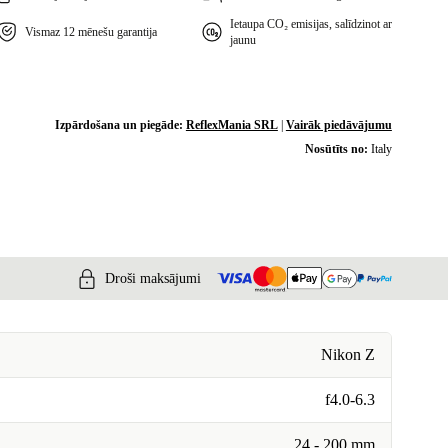
Ietaupa CO₂ emisijas, salīdzinot ar
Vismaz 12 mēnešu garantija
jaunu
Izpārdošana un piegāde:
ReflexMania SRL
|
Vairāk piedāvājumu
Nosūtīts no:
Italy
Droši maksājumi
Nikon Z
f4.0-6.3
24 - 200 mm