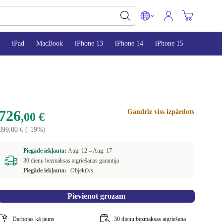
iPad
MacBook
iPhone 13
iPhone 14
iPhone 15
726
Gandrīz viss izpārdots
,00 €
899,00 €
(-19%)
Piegāde iekļauta:
Aug. 12 –
Aug. 17
30 dienu bezmaksas atgriešanas garantija
Piegāde iekļauta:
Objektīvs
Pievienot grozam
Darbojas kā jauns
30 dienu bezmaksas atgriešana