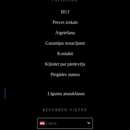
PALĪDZĪBA
BUJ
Preces izskats
Atgriešana
Garantijas nosacījumi
Kontakti
Kļūstiet par pārdevēju
Piegādes statuss
Līgumu atsaukšanas
REFURBED VIETNĒ
Latvia