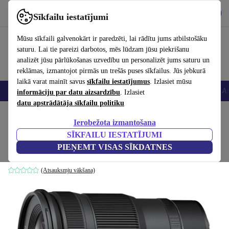
Lejupielādēt lietotni
Lejupielādēt
Sīkfailu iestatījumi
Izmantojiet refurbed ātri un viegli
Mūsu sīkfaili galvenokārt ir paredzēti, lai rādītu jums atbilstošāku
saturu. Lai tie pareizi darbotos, mēs lūdzam jūsu piekrišanu
analizēt jūsu pārlūkošanas uzvedību un personalizēt jums saturu un
reklāmas, izmantojot pirmās un trešās puses sīkfailus. Jūs jebkurā
laikā varat mainīt savus
sīkfailu iestatījumus
. Izlasiet mūsu
Viedtālruņi
Portatīvie datori
Planšetes
Viedpulksteņi
Aksesuāri
Au
informāciju par datu aizsardzību
. Izlasiet
datu apstrādātāja sīkfailu politiku
Sākums
Produkti
Kameras
Objektīvi
Ierobežota izmantošana
SĪKFAILU IESTATĪJUMI
Nikon Z 24-120mm 4.0 S
PIEŅEMT VISAS SĪKDATNES
Melns
(Atsauksmju vākšana)