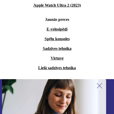
Apple Watch Ultra 2 (2023)
Jaunās preces
E-velosipēdi
Spēļu konsoles
Sadzīves tehnika
Virtuve
Lielā sadzīves tehnika
Piesakieties mūsu jaunumu
saņemšanai!
Nekad vairs nepalaidiet garām nevienu
piedāvājumu.