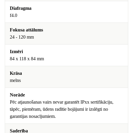
Diafragma
f4.0
Fokusa attālums
24 - 120 mm
Izmēri
84 x 118 x 84 mm
Krāsa
melns
Norāde
Pēc atjaunošanas vairs nevar garantēt IPxx sertifikāciju,
tāpēc, piemēram, ūdens radītie bojājumi ir izslēgti no
garantijas nosacījumiem.
Saderība