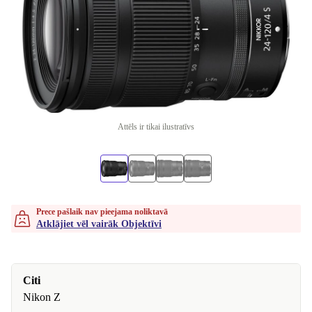
Attēls ir tikai ilustratīvs
Prece pašlaik nav pieejama noliktavā
Atklājiet vēl vairāk Objektīvi
Citi
Nikon Z