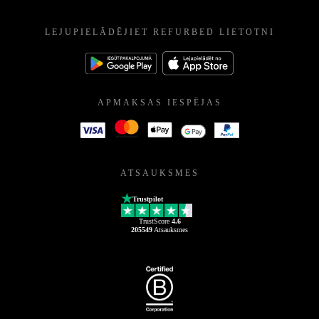
LEJUPIELĀDĒJIET REFURBED LIETOTNI
APMAKSAS IESPĒJAS
ATSAUKSMES
Trustpilot
TrustScore
4.6
205549
Atsauksmes