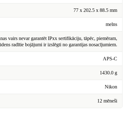
77 x 202.5 x 88.5 mm
melns
nas vairs nevar garantēt IPxx sertifikāciju, tāpēc, piemēram,
ūdens radītie bojājumi ir izslēgti no garantijas nosacījumiem.
APS-C
1430.0 g
Nikon
12 mēneši