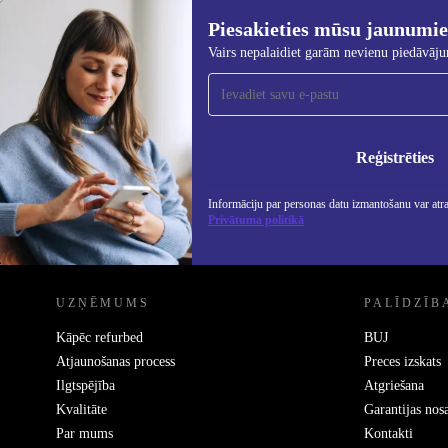
Piesakieties mūsu jaunumi
1 667,00 €
2 399,00 €
(-31%)
Vairs nepalaidiet garām nevienu piedāvāj
Piesakieties mūsu jaunumu
saņemšanai!
Nekad vairs nepalaidiet garām nevienu
piedāvājumu.
Info
Priv
Reģistrēties
Informāciju par personas datu izmantošanu var atr
Privātuma politikā
REFURBED - RETHINK NEW.
UZŅĒMUMS
PALĪDZĪB
Kāpēc refurbed
BUJ
Atjaunošanas process
Preces izskats
Ilgtspējība
Atgriešana
Kvalitāte
Garantijas nos
Par mums
Kontakti