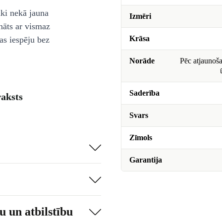
āki nekā jauna
Izmēri
nāts ar vismaz
Krāsa
as iespēju bez
Norāde
Pēc atjaunoša
Saderība
aksts
Svars
Zīmols
Garantija
 un atbilstību