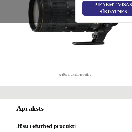
PIEŅEMT VISAS
SĪKDATNES
Attēls ir tikai ilustratīvs
Apraksts
Jūsu refurbed produkti