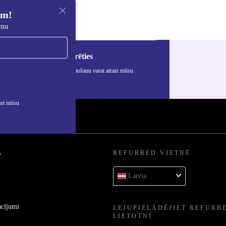
em!
umu
Reģistrēties
rmāciju par personas datu izmantošanu varat atrast mūsu
ātuma politikā
.
ast mūsu
A
REFURBED VIETNĒ
Latvia
acījumi
LEJUPIELĀDĒJIET REFURB
LIETOTNI