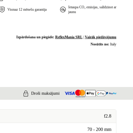
Ietaupa CO₂ emisijas, salīdzinot ar
Vismaz 12 mēnešu garantija
jaunu
Izpārdošana un piegāde:
ReflexMania SRL
|
Vairāk piedāvājumu
Nosūtīts no:
Italy
Droši maksājumi
f2.8
70 - 200 mm