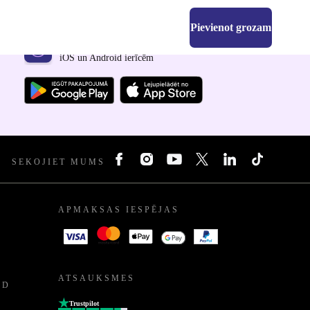
Pievienot grozam
Lejupielādējiet refurbed lietotni
iOS un Android ierīcēm
SEKOJIET MUMS
APMAKSAS IESPĒJAS
ATSAUKSMES
ED
Trustpilot