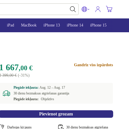
iPad
MacBook
iPhone 13
iPhone 14
iPhone 15
1 667
Gandrīz viss izpārdots
,00 €
2 399,00 €
(-31%)
Piegāde iekļauta:
Aug. 12 –
Aug. 17
30 dienu bezmaksas atgriešanas garantija
Piegāde iekļauta:
Objektīvs
Pievienot grozam
Darbojas kā jauns
30 dienu bezmaksas atgriešana