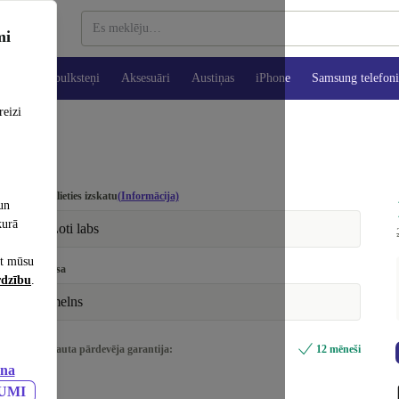
mi
es
Viedpulksteņi
Aksesuāri
Austiņas
iPhone
Samsung telefoni
reizi
Izvēlieties izskatu
(Informācija)
un
kurā
Ļoti labs
et mūsu
Krāsa
rdzību
.
melns
Iekļauta pārdevēja garantija:
12 mēneši
ana
JUMI