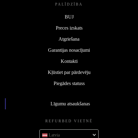
PALĪDZĪBA
BUJ
Preces izskats
Atgriešana
Garantijas nosacījumi
Kontakti
Kļūstiet par pārdevēju
Piegādes statuss
Līgumu atsaukšanas
REFURBED VIETNĒ
Latvia