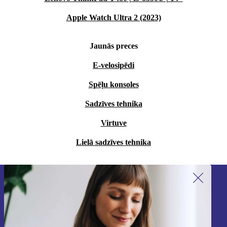
Apple Watch Ultra 2 (2023)
Jaunās preces
E-velosipēdi
Spēļu konsoles
Sadzīves tehnika
Virtuve
Lielā sadzīves tehnika
Piesakieties mūsu jaunumu
saņemšanai!
Nekad vairs nepalaidiet garām nevienu
piedāvājumu.