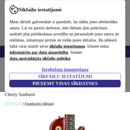
Lejupielādēt lietotni
Lejupielādēt
Sīkfailu iestatījumi
Izmantojiet refurbed ātri un viegli
Mūsu sīkfaili galvenokārt ir paredzēti, lai rādītu jums atbilstošāku
saturu. Lai tie pareizi darbotos, mēs lūdzam jūsu piekrišanu
analizēt jūsu pārlūkošanas uzvedību un personalizēt jums saturu un
reklāmas, izmantojot pirmās un trešās puses sīkfailus. Jūs jebkurā
laikā varat mainīt savus
sīkfailu iestatījumus
. Izlasiet mūsu
Viedtālruņi
Portatīvie datori
Planšetes
Viedpulksteņi
Aksesuāri
Au
informāciju par datu aizsardzību
. Izlasiet
datu apstrādātāja sīkfailu politiku
Sākums
Produkti
Mājsaimniecība
Mūzikas Instrumenti
Ierobežota izmantošana
SĪKFAILU IESTATĪJUMI
Maestro by Gibson Les Paul 2013 - Cherry
PIEŅEMT VISAS SĪKDATNES
Sunburst
Cherry Sunburst
(Atsauksmju vākšana)