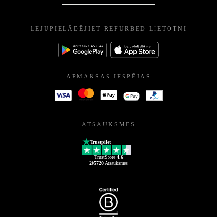
LEJUPIELĀDĒJIET REFURBED LIETOTNI
APMAKSAS IESPĒJAS
ATSAUKSMES
Trustpilot
TrustScore
4.6
205720
Atsauksmes