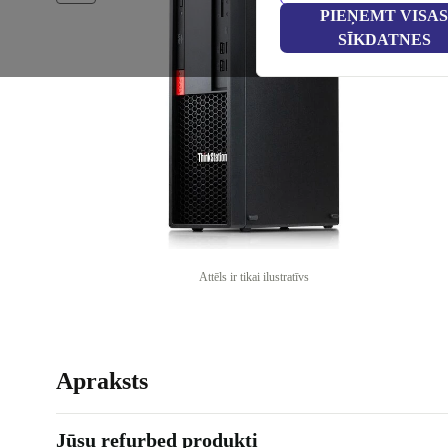
PIEŅEMT VISAS
SĪKDATNES
Attēls ir tikai ilustratīvs
Apraksts
Jūsu refurbed produkti