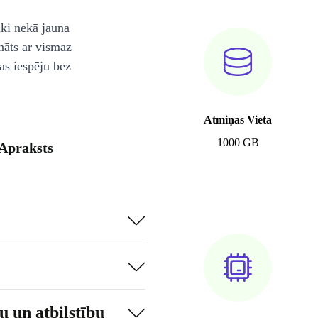
āki nekā jauna
nāts ar vismaz
as iespēju bez
Atmiņas Vieta
1000 GB
 Apraksts
 un atbilstību