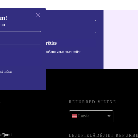
em!
umu
Reģistrēties
rmāciju par personas datu izmantošanu varat atrast mūsu
ātuma politikā
.
ast mūsu
A
REFURBED VIETNĒ
Latvia
acījumi
LEJUPIELĀDĒJIET REFURB