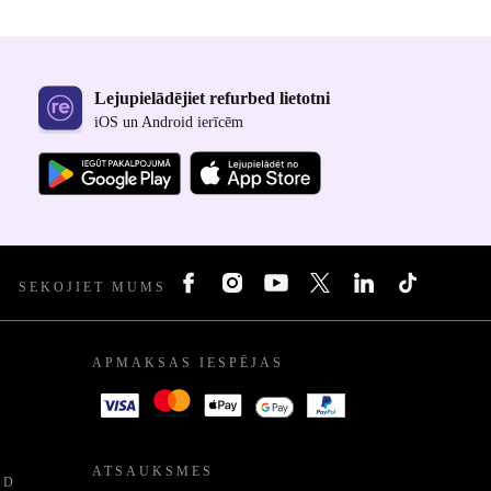
Lejupielādējiet refurbed lietotni
iOS un Android ierīcēm
SEKOJIET MUMS
APMAKSAS IESPĒJAS
ATSAUKSMES
ED