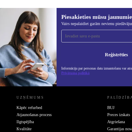
Piesakieties mūsu jaunumi
Vairs nepalaidiet garām nevienu piedāvāj
Piesakieties mūsu jaunumu
saņemšanai!
Nekad vairs nepalaidiet garām nevienu
piedāvājumu.
Info
Priv
Reģistrēties
Informāciju par personas datu izmantošanu var atr
Privātuma politikā
REFURBED - RETHINK NEW.
UZŅĒMUMS
PALĪDZĪB
Kāpēc refurbed
BUJ
Atjaunošanas process
Preces izskats
Ilgtspējība
Atgriešana
Kvalitāte
Garantijas nos