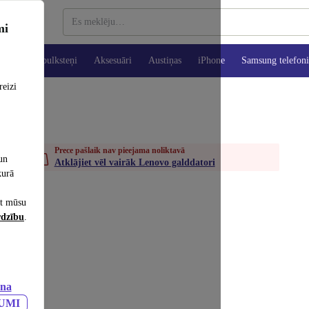
mi
es
Viedpulksteņi
Aksesuāri
Austiņas
iPhone
Samsung telefoni
reizi
Prece pašlaik nav pieejama noliktavā
un
Atklājiet vēl vairāk Lenovo galddatori
kurā
et mūsu
rdzību
.
ana
JUMI