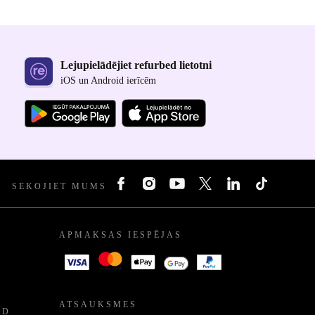
Lejupielādējiet refurbed lietotni
iOS un Android ierīcēm
SEKOJIET MUMS
APMAKSAS IESPĒJAS
ATSAUKSMES
ED