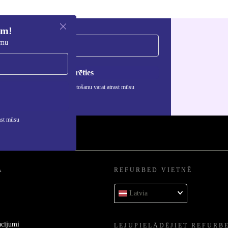
em!
umu
Reģistrēties
rmāciju par personas datu izmantošanu varat atrast mūsu
ātuma politikā
.
ast mūsu
A
REFURBED VIETNĒ
Latvia
acījumi
LEJUPIELĀDĒJIET REFURB