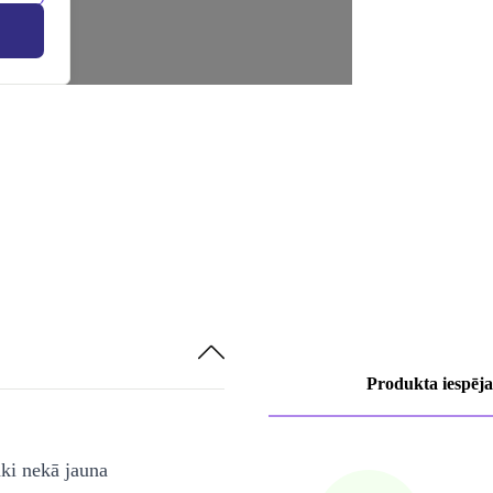
Produkta iespēja
āki nekā jauna