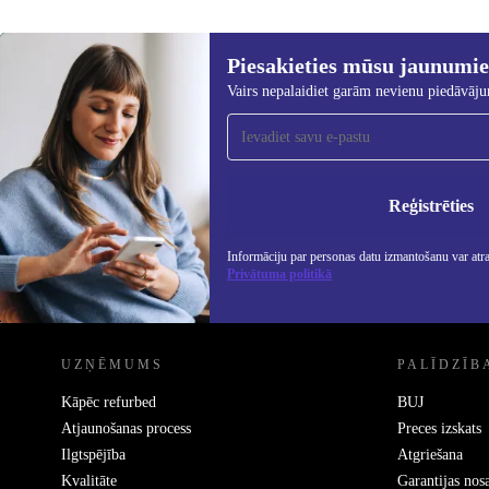
Piesakieties mūsu jaunumi
Vairs nepalaidiet garām nevienu piedāvāj
Piesakieties mūsu jaunumu
saņemšanai!
Nekad vairs nepalaidiet garām nevienu
piedāvājumu.
Info
Priv
Reģistrēties
Informāciju par personas datu izmantošanu var atr
Privātuma politikā
REFURBED - RETHINK NEW.
UZŅĒMUMS
PALĪDZĪB
Kāpēc refurbed
BUJ
Atjaunošanas process
Preces izskats
Ilgtspējība
Atgriešana
Kvalitāte
Garantijas nos