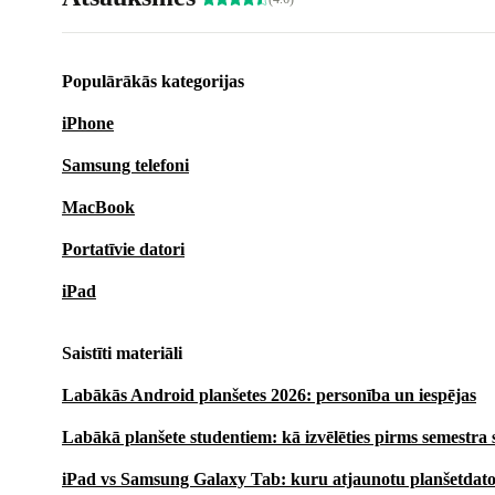
Populārākās kategorijas
iPhone
Samsung telefoni
MacBook
Portatīvie datori
iPad
Saistīti materiāli
Labākās Android planšetes 2026: personība un iespējas
Labākā planšete studentiem: kā izvēlēties pirms semestr
iPad vs Samsung Galaxy Tab: kuru atjaunotu planšetdator