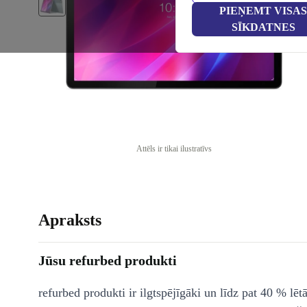
PIEŅEMT VISAS
SĪKDATNES
Attēls ir tikai ilustratīvs
Apraksts
Jūsu refurbed produkti
refurbed produkti ir ilgtspējīgāki un līdz pat 40 % lēt