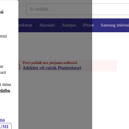
mi
es
Viedpulksteņi
Aksesuāri
Austiņas
iPhone
Samsung telefoni
reizi
Prece pašlaik nav pieejama noliktavā
un
Atklājiet vēl vairāk Planšetdatori
kurā
et mūsu
rdzību
.
ana
JUMI